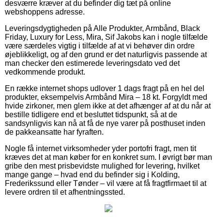
desværre kræver at du befinder dig tæt på online
webshoppens adresse.
Leveringsdygtigheden på Alle Produkter, Armbånd, Black
Friday, Luxury for Less, Mira, Sif Jakobs kan i nogle tilfælde
være særdeles vigtig i tilfælde af at vi behøver din ordre
øjeblikkeligt, og af den grund er det naturligvis passende at
man checker den estimerede leveringsdato ved det
vedkommende produkt.
En række internet shops udlover 1 dags fragt på en hel del
produkter, eksempelvis Armbånd Mira – 18 kt. Forgyldt med
hvide zirkoner, men glem ikke at det afhænger af at du når at
bestille tidligere end et besluttet tidspunkt, så at de
sandsynligvis kan nå at få de nye varer på posthuset inden
de pakkeansatte har fyraften.
Nogle få internet virksomheder yder portofri fragt, men tit
kræves det at man køber for en konkret sum. I øvrigt bør man
gribe den mest prisbevidste mulighed for levering, hvilket
mange gange – hvad end du befinder sig i Kolding,
Frederikssund eller Tønder – vil være at få fragtfirmaet til at
levere ordren til et afhentningssted.