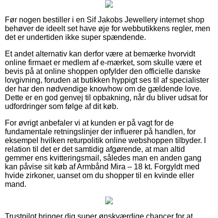
Før nogen bestiller i en Sif Jakobs Jewellery internet shop
behøver de ideelt set have øje for webbutikkens regler, men
det er undertiden ikke super spændende.
Et andet alternativ kan derfor være at bemærke hvorvidt
online firmaet er medlem af e-mærket, som skulle være et
bevis på at online shoppen opfylder den officielle danske
lovgivning, foruden at butikken hyppigt ses til af specialister
der har den nødvendige knowhow om de gældende love.
Dette er en god genvej til opbakning, når du bliver udsat for
udfordringer som følge af dit køb.
For øvrigt anbefaler vi at kunden er på vagt for de
fundamentale retningslinjer der influerer på handlen, for
eksempel hvilken returpolitik online webshoppen tilbyder. I
relation til det er det samtidig afgørende, at man altid
gemmer ens kvitteringsmail, således man en anden gang
kan påvise sit køb af Armbånd Mira – 18 kt. Forgyldt med
hvide zirkoner, uanset om du shopper til en kvinde eller
mand.
Trustpilot bringer dig super ønskværdige chancer for at