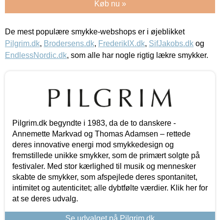
Køb nu »
De mest populære smykke-webshops er i øjeblikket
Pilgrim.dk
,
Brodersens.dk
,
FrederikIX.dk
,
SifJakobs.dk
og
EndlessNordic.dk
, som alle har nogle rigtig lækre smykker.
Pilgrim.dk begyndte i 1983, da de to danskere -
Annemette Markvad og Thomas Adamsen – rettede
deres innovative energi mod smykkedesign og
fremstillede unikke smykker, som de primært solgte på
festivaler. Med stor kærlighed til musik og mennesker
skabte de smykker, som afspejlede deres spontanitet,
intimitet og autenticitet; alle dybtfølte værdier. Klik her for
at se deres udvalg.
Se udvalget på Pilgrim.dk