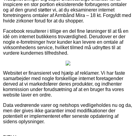
inspicere en stor portion eksisterende forbrugeres omtaler
og af den grund støtter vi, at du eksaminerer internet
forretningens omtaler af Armbånd Mira – 18 kt. Forgyldt med
hvide zirkoner forud for at du shopper.
Facebook resulterer i tillige en del fine løsninger til at få en
idé om internet butikkens troværdighed. Derudover er der
nogle e-forretninger hvor kunder kan levere en omtale af
virksomhedens service, hvilket tilmed må udnyttes til at
vurdere kundernes tilfredshed.
Websitet er finansieret ved hjælp af reklamer. Vi har faste
samarbejder med nogle forskellige internet foretagender
derved at vi markedsfører deres produkter, og indhenter
kommission under forudsætning af at en bruger fra vores
website laver en ordre.
Data vedrørende varer og netshops vedligeholdes nu og da,
men der gives ikke garantier imod modifikationer der
potentielt er implementeret efter seneste opdatering af
sidens oplysninger.