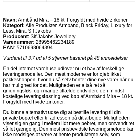
Navn:
Armbånd Mira – 18 kt. Forgyldt med hvide zirkoner
Kategori:
Alle Produkter, Armbånd, Black Friday, Luxury for
Less, Mira, Sif Jakobs
Producent:
Sif Jakobs Jewellery
Varenummer:
28995462234189
EAN:
5710698064394
Vurderet til
3.7
ud af 5 stjerner baseret på
48
anmeldelser
En del internet varehuse udlover nu et hav af forskellige
leveringsmodeller. Den mest moderne er for øjeblikket
pakkeshoppen, hvor du så selv henter dine nye varer når du
har mulighed for det. Muligheden er altså ret så
gnidningsløs, og i mange tilfælde endvidere den mindst
kostelige leveringsløsning ved køb af Armbånd Mira – 18 kt.
Forgyldt med hvide zirkoner.
Du kunne alternativt udse dig at bestille levering til din
private bopæl eller til adressen på dit arbejde. Muligheden
viser sig en gang i mellem lidt mere pebret, men omvendt ret
så let gængelig. Den mest prisbevidste leveringsmetode kan
ikke modsiges at være at hente produkterne selv, som