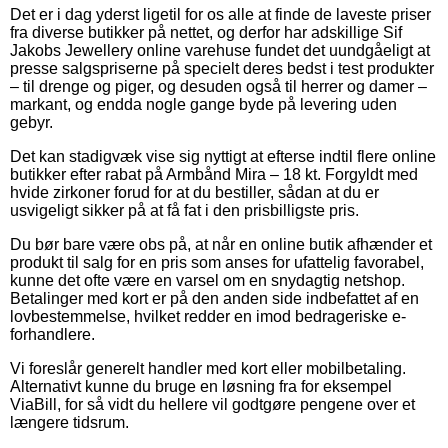
Det er i dag yderst ligetil for os alle at finde de laveste priser
fra diverse butikker på nettet, og derfor har adskillige Sif
Jakobs Jewellery online varehuse fundet det uundgåeligt at
presse salgspriserne på specielt deres bedst i test produkter
– til drenge og piger, og desuden også til herrer og damer –
markant, og endda nogle gange byde på levering uden
gebyr.
Det kan stadigvæk vise sig nyttigt at efterse indtil flere online
butikker efter rabat på Armbånd Mira – 18 kt. Forgyldt med
hvide zirkoner forud for at du bestiller, sådan at du er
usvigeligt sikker på at få fat i den prisbilligste pris.
Du bør bare være obs på, at når en online butik afhænder et
produkt til salg for en pris som anses for ufattelig favorabel,
kunne det ofte være en varsel om en snydagtig netshop.
Betalinger med kort er på den anden side indbefattet af en
lovbestemmelse, hvilket redder en imod bedrageriske e-
forhandlere.
Vi foreslår generelt handler med kort eller mobilbetaling.
Alternativt kunne du bruge en løsning fra for eksempel
ViaBill, for så vidt du hellere vil godtgøre pengene over et
længere tidsrum.