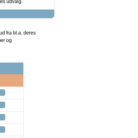
res udvalg.
 fra bl.a. deres
mer og