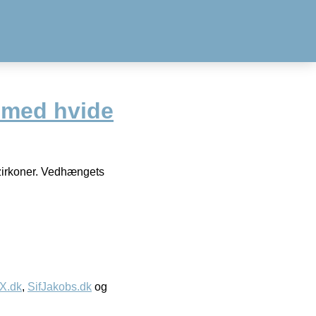
 med hvide
 zirkoner. Vedhængets
IX.dk
,
SifJakobs.dk
og