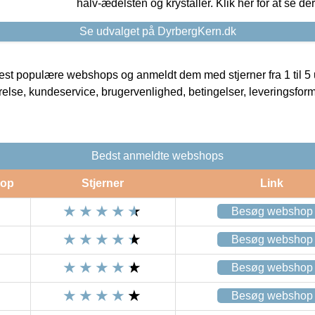
halv-ædelsten og krystaller. Klik her for at se de
Se udvalget på DyrbergKern.dk
t populære webshops og anmeldt dem med stjerner fra 1 til 5 ud
rrelse, kundeservice, brugervenlighed, betingelser, leveringsfor
Bedst anmeldte webshops
op
Stjerner
Link
Besøg webshop
Besøg webshop
Besøg webshop
Besøg webshop