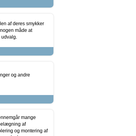
len af deres smykker
å nogen måde at
s udvalg.
inger og andre
gennemgår mange
 belægning af
olering og montering af