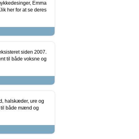
mykkedesinger, Emma
ik her for at se deres
ksisteret siden 2007.
nt til både voksne og
, halskæder, ure og
r til både mænd og