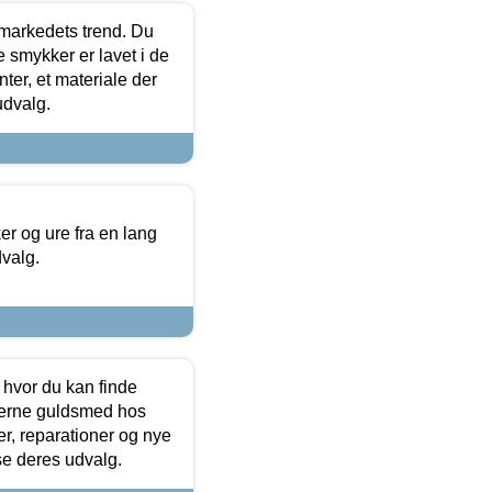
markedets trend. Du
e smykker er lavet i de
ter, et materiale der
udvalg.
 og ure fra en lang
dvalg.
 hvor du kan finde
terne guldsmed hos
r, reparationer og nye
se deres udvalg.