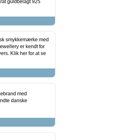
arat guldbelagt 925
dansk smykkemærke med
ewellery er kendt for
ers. Klik her for at se
kkebrand med
ndte danske