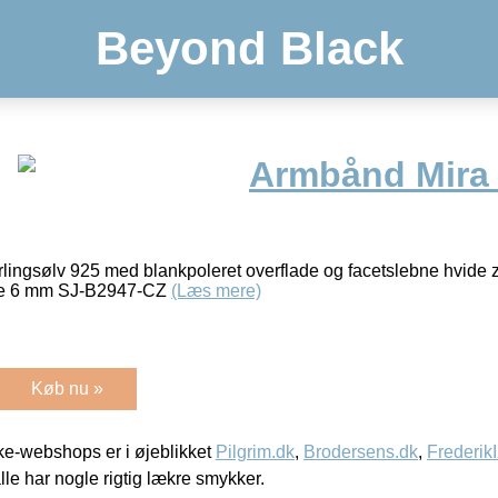
Beyond Black
Armbånd Mira
rlingsølv 925 med blankpoleret overflade og facetslebne hvide
de 6 mm SJ-B2947-CZ
(Læs mere)
Køb nu »
e-webshops er i øjeblikket
Pilgrim.dk
,
Brodersens.dk
,
Frederik
lle har nogle rigtig lækre smykker.