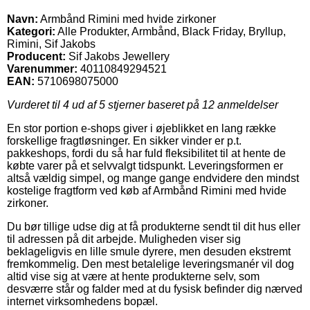
Navn:
Armbånd Rimini med hvide zirkoner
Kategori:
Alle Produkter, Armbånd, Black Friday, Bryllup,
Rimini, Sif Jakobs
Producent:
Sif Jakobs Jewellery
Varenummer:
40110849294521
EAN:
5710698075000
Vurderet til
4
ud af 5 stjerner baseret på
12
anmeldelser
En stor portion e-shops giver i øjeblikket en lang række
forskellige fragtløsninger. En sikker vinder er p.t.
pakkeshops, fordi du så har fuld fleksibilitet til at hente de
købte varer på et selvvalgt tidspunkt. Leveringsformen er
altså vældig simpel, og mange gange endvidere den mindst
kostelige fragtform ved køb af Armbånd Rimini med hvide
zirkoner.
Du bør tillige udse dig at få produkterne sendt til dit hus eller
til adressen på dit arbejde. Muligheden viser sig
beklageligvis en lille smule dyrere, men desuden ekstremt
fremkommelig. Den mest betalelige leveringsmanér vil dog
altid vise sig at være at hente produkterne selv, som
desværre står og falder med at du fysisk befinder dig nærved
internet virksomhedens bopæl.