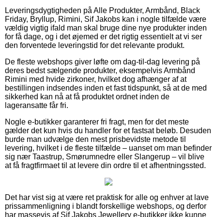
Leveringsdygtigheden på Alle Produkter, Armbånd, Black
Friday, Bryllup, Rimini, Sif Jakobs kan i nogle tilfælde være
vældig vigtig ifald man skal bruge dine nye produkter inden
for få dage, og i det øjemed er det rigtig essentielt at vi ser
den forventede leveringstid for det relevante produkt.
De fleste webshops giver løfte om dag-til-dag levering på
deres bedst sælgende produkter, eksempelvis Armbånd
Rimini med hvide zirkoner, hvilket dog afhænger af at
bestillingen indsendes inden et fast tidspunkt, så at de med
sikkerhed kan nå at få produktet ordnet inden de
lageransatte får fri.
Nogle e-butikker garanterer fri fragt, men for det meste
gælder det kun hvis du handler for et fastsat beløb. Desuden
burde man udvælge den mest prisbevidste metode til
levering, hvilket i de fleste tilfælde – uanset om man befinder
sig nær Taastrup, Smørumnedre eller Slangerup – vil blive
at få fragtfirmaet til at levere din ordre til et afhentningssted.
Det har vist sig at være ret praktisk for alle og enhver at lave
prissammenligning i blandt forskellige webshops, og derfor
har massevis af Sif Jakobs Jewellery e-butikker ikke kunne