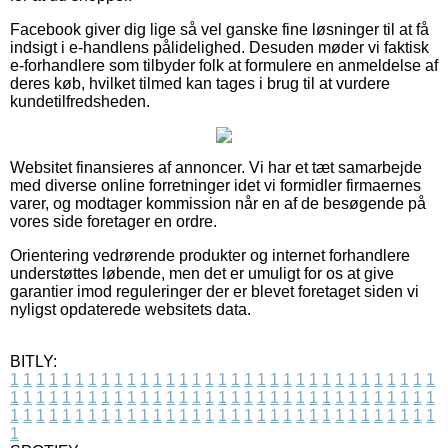
Facebook giver dig lige så vel ganske fine løsninger til at få
indsigt i e-handlens pålidelighed. Desuden møder vi faktisk
e-forhandlere som tilbyder folk at formulere en anmeldelse af
deres køb, hvilket tilmed kan tages i brug til at vurdere
kundetilfredsheden.
Websitet finansieres af annoncer. Vi har et tæt samarbejde
med diverse online forretninger idet vi formidler firmaernes
varer, og modtager kommission når en af de besøgende på
vores side foretager en ordre.
Orientering vedrørende produkter og internet forhandlere
understøttes løbende, men det er umuligt for os at give
garantier imod reguleringer der er blevet foretaget siden vi
nyligst opdaterede websitets data.
BITLY:
1
1
1
1
1
1
1
1
1
1
1
1
1
1
1
1
1
1
1
1
1
1
1
1
1
1
1
1
1
1
1
1
1
1
1
1
1
1
1
1
1
1
1
1
1
1
1
1
1
1
1
1
1
1
1
1
1
1
1
1
1
1
1
1
1
1
1
1
1
1
1
1
1
1
1
1
1
1
1
1
1
1
1
1
1
1
1
1
1
1
1
1
1
1
1
1
1
1
1
1