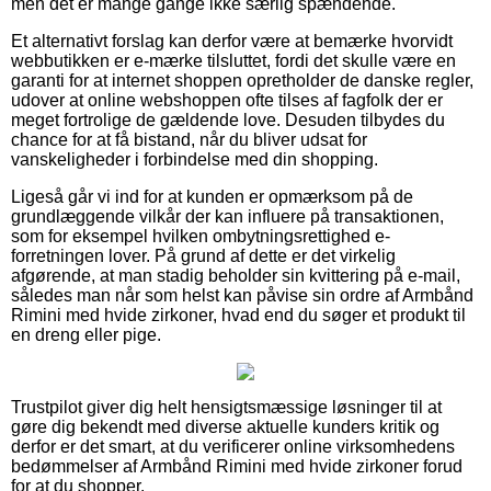
men det er mange gange ikke særlig spændende.
Et alternativt forslag kan derfor være at bemærke hvorvidt
webbutikken er e-mærke tilsluttet, fordi det skulle være en
garanti for at internet shoppen opretholder de danske regler,
udover at online webshoppen ofte tilses af fagfolk der er
meget fortrolige de gældende love. Desuden tilbydes du
chance for at få bistand, når du bliver udsat for
vanskeligheder i forbindelse med din shopping.
Ligeså går vi ind for at kunden er opmærksom på de
grundlæggende vilkår der kan influere på transaktionen,
som for eksempel hvilken ombytningsrettighed e-
forretningen lover. På grund af dette er det virkelig
afgørende, at man stadig beholder sin kvittering på e-mail,
således man når som helst kan påvise sin ordre af Armbånd
Rimini med hvide zirkoner, hvad end du søger et produkt til
en dreng eller pige.
Trustpilot giver dig helt hensigtsmæssige løsninger til at
gøre dig bekendt med diverse aktuelle kunders kritik og
derfor er det smart, at du verificerer online virksomhedens
bedømmelser af Armbånd Rimini med hvide zirkoner forud
for at du shopper.