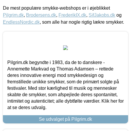
De mest populære smykke-webshops er i øjeblikket
Pilgrim.dk
,
Brodersens.dk
,
FrederikIX.dk
,
SifJakobs.dk
og
EndlessNordic.dk
, som alle har nogle rigtig lækre smykker.
Pilgrim.dk begyndte i 1983, da de to danskere -
Annemette Markvad og Thomas Adamsen – rettede
deres innovative energi mod smykkedesign og
fremstillede unikke smykker, som de primært solgte på
festivaler. Med stor kærlighed til musik og mennesker
skabte de smykker, som afspejlede deres spontanitet,
intimitet og autenticitet; alle dybtfølte værdier. Klik her for
at se deres udvalg.
Se udvalget på Pilgrim.dk