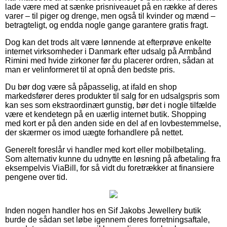
lade være med at sænke prisniveauet på en række af deres
varer – til piger og drenge, men også til kvinder og mænd –
betragteligt, og endda nogle gange garantere gratis fragt.
Dog kan det trods alt være lønnende at efterprøve enkelte
internet virksomheder i Danmark efter udsalg på Armbånd
Rimini med hvide zirkoner før du placerer ordren, sådan at
man er velinformeret til at opnå den bedste pris.
Du bør dog være så påpasselig, at ifald en shop
markedsfører deres produkter til salg for en udsalgspris som
kan ses som ekstraordinært gunstig, bør det i nogle tilfælde
være et kendetegn på en uærlig internet butik. Shopping
med kort er på den anden side en del af en lovbestemmelse,
der skærmer os imod uægte forhandlere på nettet.
Generelt foreslår vi handler med kort eller mobilbetaling.
Som alternativ kunne du udnytte en løsning på afbetaling fra
eksempelvis ViaBill, for så vidt du foretrækker at finansiere
pengene over tid.
Inden nogen handler hos en Sif Jakobs Jewellery butik
burde de sådan set løbe igennem deres forretningsaftale,