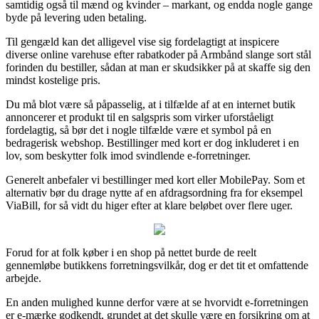
samtidig også til mænd og kvinder – markant, og endda nogle gange
byde på levering uden betaling.
Til gengæld kan det alligevel vise sig fordelagtigt at inspicere
diverse online varehuse efter rabatkoder på Armbånd slange sort stål
forinden du bestiller, sådan at man er skudsikker på at skaffe sig den
mindst kostelige pris.
Du må blot være så påpasselig, at i tilfælde af at en internet butik
annoncerer et produkt til en salgspris som virker uforståeligt
fordelagtig, så bør det i nogle tilfælde være et symbol på en
bedragerisk webshop. Bestillinger med kort er dog inkluderet i en
lov, som beskytter folk imod svindlende e-forretninger.
Generelt anbefaler vi bestillinger med kort eller MobilePay. Som et
alternativ bør du drage nytte af en afdragsordning fra for eksempel
ViaBill, for så vidt du higer efter at klare beløbet over flere uger.
Forud for at folk køber i en shop på nettet burde de reelt
gennemløbe butikkens forretningsvilkår, dog er det tit et omfattende
arbejde.
En anden mulighed kunne derfor være at se hvorvidt e-forretningen
er e-mærke godkendt, grundet at det skulle være en forsikring om at