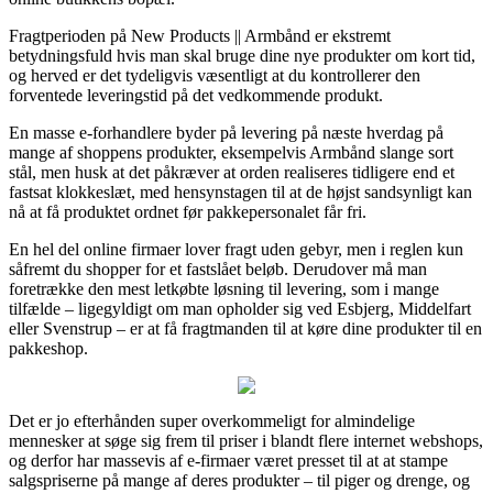
Fragtperioden på New Products || Armbånd er ekstremt
betydningsfuld hvis man skal bruge dine nye produkter om kort tid,
og herved er det tydeligvis væsentligt at du kontrollerer den
forventede leveringstid på det vedkommende produkt.
En masse e-forhandlere byder på levering på næste hverdag på
mange af shoppens produkter, eksempelvis Armbånd slange sort
stål, men husk at det påkræver at orden realiseres tidligere end et
fastsat klokkeslæt, med hensynstagen til at de højst sandsynligt kan
nå at få produktet ordnet før pakkepersonalet får fri.
En hel del online firmaer lover fragt uden gebyr, men i reglen kun
såfremt du shopper for et fastslået beløb. Derudover må man
foretrække den mest letkøbte løsning til levering, som i mange
tilfælde – ligegyldigt om man opholder sig ved Esbjerg, Middelfart
eller Svenstrup – er at få fragtmanden til at køre dine produkter til en
pakkeshop.
Det er jo efterhånden super overkommeligt for almindelige
mennesker at søge sig frem til priser i blandt flere internet webshops,
og derfor har massevis af e-firmaer været presset til at at stampe
salgspriserne på mange af deres produkter – til piger og drenge, og