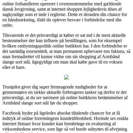
online forhandleren opererer i overensstemmelse med gældende
dansk lovgivning, samt at internet shoppen lejlighedsvis tilses af
sagkyndige som er inde i reglerne. Dette er desuden din chance for
en håndsrækning, ifald du oplever besvær i forbindelse med din
ordre.
Tilsvarende er det prisværdigt at køber er sat ind i de mest aktuelle
bestemmelser der kan influere på bestillingen, som for eksempel
hvilken ombytningspolitik online butikken har. I den forbindelse er
det samtidig essesentielt, at man permanent opbevarer ens faktura, så
man fremadrettet vil kunne vidne om sin shopping af Armbånd
slange sort stål, ligegyldigt om man skal købe gave til en voksen
eller et barn.
Trustpilot giver dig super fremragende muligheder for at
gennemstøve en række aktuelle forbrugeres tanker og derfor er det
prisværdigt, at du ser nærmere på online butikkens bedømmelser af
Armbånd slange sort stål før du shopper.
Facebook byder på ligeledes absolut tiltalende chancer for at få
indtryk af online forretningens kundetilfredshed. Herinde ses endda
internet firmaer hvor kunder kan frembringe en evaluering af
virksomhedens service, som lige så vel burde udnyttes til afvejning