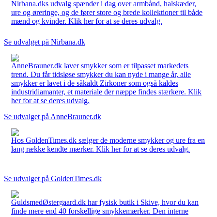
Nirbana.dks udvalg spænder i dag over armbånd, halskæder,
ure og øreringe, og de fører store og brede kollektioner til både
mænd og kvinder. Klik her for at se deres udvalg.
Se udvalget på Nirbana.dk
AnneBrauner.dk laver smykker som er tilpasset markedets
trend. Du får tidsløse smykker du kan nyde i mange år, alle
smykker er lavet i de såkaldt Zirkoner som også kaldes
industridiamanter, et materiale der næppe findes stærkere. Klik
her for at se deres udvalg.
Se udvalget på AnneBrauner.dk
Hos GoldenTimes.dk sælger de moderne smykker og ure fra en
lang række kendte mærker. Klik her for at se deres udvalg.
Se udvalget på GoldenTimes.dk
GuldsmedØstergaard.dk har fysisk butik i Skive, hvor du kan
finde mere end 40 forskellige smykkemærker. Den interne