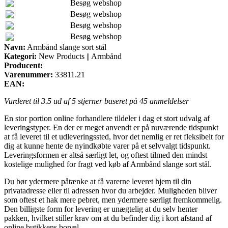
Besøg webshop
Besøg webshop
Besøg webshop
Besøg webshop
Navn:
Armbånd slange sort stål
Kategori:
New Products || Armbånd
Producent:
Varenummer:
33811.21
EAN:
Vurderet til
3.5
ud af 5 stjerner baseret på
45
anmeldelser
En stor portion online forhandlere tildeler i dag et stort udvalg af
leveringstyper. En der er meget anvendt er på nuværende tidspunkt
at få leveret til et udleveringssted, hvor det nemlig er ret fleksibelt for
dig at kunne hente de nyindkøbte varer på et selvvalgt tidspunkt.
Leveringsformen er altså særligt let, og oftest tilmed den mindst
kostelige mulighed for fragt ved køb af Armbånd slange sort stål.
Du bør ydermere påtænke at få varerne leveret hjem til din
privatadresse eller til adressen hvor du arbejder. Muligheden bliver
som oftest et hak mere pebret, men ydermere særligt fremkommelig.
Den billigste form for levering er unægtelig at du selv henter
pakken, hvilket stiller krav om at du befinder dig i kort afstand af
online butikkens bopæl.