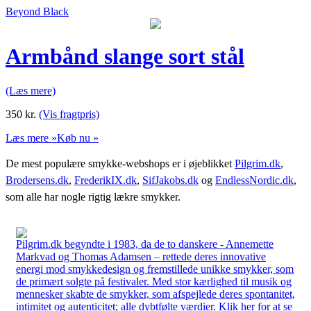
Beyond Black
Armbånd slange sort stål
(Læs mere)
350
kr.
(Vis fragtpris)
Læs mere »
Køb nu »
De mest populære smykke-webshops er i øjeblikket
Pilgrim.dk
,
Brodersens.dk
,
FrederikIX.dk
,
SifJakobs.dk
og
EndlessNordic.dk
,
som alle har nogle rigtig lækre smykker.
Pilgrim.dk begyndte i 1983, da de to danskere - Annemette
Markvad og Thomas Adamsen – rettede deres innovative
energi mod smykkedesign og fremstillede unikke smykker, som
de primært solgte på festivaler. Med stor kærlighed til musik og
mennesker skabte de smykker, som afspejlede deres spontanitet,
intimitet og autenticitet; alle dybtfølte værdier. Klik her for at se