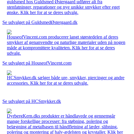
guldsmed hos Guldsmed Østergaard udfører alt fra
stenfatninger, reparationer og nye unikke smykker efter eget
ønske. Klik her for at se deres udvalg.
Se udvalget på GuldsmedØstergaard.dk
HouseofVincent.com producerer langt størstedelen af deres
smykker af genanvendte og naturlige materialer uden på nogen
måde at kompromittere kvaliteten. Klik her for at se deres
udvalg.
Se udvalget på HouseofVincent.com
HCSmykker.dk sælger både ure, smykker, piercinger og andre
accessories. Klik her for at se deres udvalg.
Se udvalget på HCSmykker.dk
DyrbergKern.dks produkter er håndlavede og gennemgår
mange forskellige processer: fra støbning, polering og
belægning af metalbasen til håndfletning af læder, slibning,
polering og montering af halv-ædelsten og krystaller. Klik her