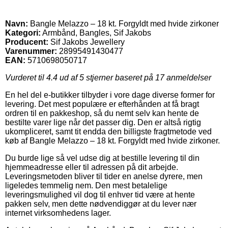
Navn:
Bangle Melazzo – 18 kt. Forgyldt med hvide zirkoner
Kategori:
Armbånd, Bangles, Sif Jakobs
Producent:
Sif Jakobs Jewellery
Varenummer:
28995491430477
EAN:
5710698050717
Vurderet til
4.4
ud af 5 stjerner baseret på
17
anmeldelser
En hel del e-butikker tilbyder i vore dage diverse former for
levering. Det mest populære er efterhånden at få bragt
ordren til en pakkeshop, så du nemt selv kan hente de
bestilte varer lige når det passer dig. Den er altså rigtig
ukompliceret, samt tit endda den billigste fragtmetode ved
køb af Bangle Melazzo – 18 kt. Forgyldt med hvide zirkoner.
Du burde lige så vel udse dig at bestille levering til din
hjemmeadresse eller til adressen på dit arbejde.
Leveringsmetoden bliver til tider en anelse dyrere, men
ligeledes temmelig nem. Den mest betalelige
leveringsmulighed vil dog til enhver tid være at hente
pakken selv, men dette nødvendiggør at du lever nær
internet virksomhedens lager.