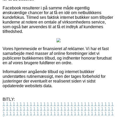
Facebook resulterer i på samme måde egentlig
ønskværdige chancer for at få en idé om netbutikkens
kundefokus. Tilmed ses faktisk internet butikker som tilbyder
kunderne at notere en omtale af virksomhedens service,
som også bør anvendes til at få et indtryk af kundernes
tilfredshed.
Vores hjemmeside er finansieret af reklamer. Vi har et fast
samarbejde med masser af online forretninger idet vi
publicerer butikkernes tilbud, og indhenter honorar forudsat
en af vores brugere fuldfører en ordre.
Informationer angående tilbud og internet butikker
understøttes rutinemæssigt, men der tages forbehold for
justeringer der eventuelt er realiseret siden vi sidst
opdaterede websitets data.
BITLY:
1
1
1
1
1
1
1
1
1
1
1
1
1
1
1
1
1
1
1
1
1
1
1
1
1
1
1
1
1
1
1
1
1
1
1
1
1
1
1
1
1
1
1
1
1
1
1
1
1
1
1
1
1
1
1
1
1
1
1
1
1
1
1
1
1
1
1
1
1
1
1
1
1
1
1
1
1
1
1
1
1
1
1
1
1
1
1
1
1
1
1
1
1
1
1
1
1
1
1