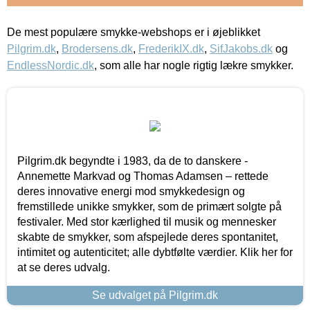
De mest populære smykke-webshops er i øjeblikket
Pilgrim.dk
,
Brodersens.dk
,
FrederikIX.dk
,
SifJakobs.dk
og
EndlessNordic.dk
, som alle har nogle rigtig lækre smykker.
Pilgrim.dk begyndte i 1983, da de to danskere -
Annemette Markvad og Thomas Adamsen – rettede
deres innovative energi mod smykkedesign og
fremstillede unikke smykker, som de primært solgte på
festivaler. Med stor kærlighed til musik og mennesker
skabte de smykker, som afspejlede deres spontanitet,
intimitet og autenticitet; alle dybtfølte værdier. Klik her for
at se deres udvalg.
Se udvalget på Pilgrim.dk