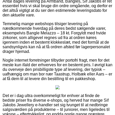
Antal dages levering på Armbånd, Bangles, Sif Jakobs er ret
essentiel hvis vi skal bruge din ordre omgående, og derfor er
det altså vigtigt at du ser den estimerede leveringsdato for
den aktuelle vare.
Temmelig mange webshops tilsiger levering på
næstkommende hverdag på deres bedst sælgende varer,
eksempelvis Bangle Melazzo – 18 kt. Forgyldt med hvide
zirkoner, som alligevel regnes ud fra at ordren køres
igennem inden et bestemt klokkeslæt, med det formål at de
sandsynligvis kan nå at få ordren afsted før lagerpersonalet
drager hjemad.
Nogle internet forretninger tilbyder portofri fragt, men for det
meste kun ifald der erhverves for en bestemt pris. I øvrigt kan
du overveje den prisbilligste type af levering, der typisk –
uafhængig om man bor nær Taastrup, Holbæk eller Aars – er
at få dem til at levere din bestilling til en pakkeshop.
Det er i dag ultra overkommeligt for enhver at finde de
bedste priser fra diverse e-shops, og herved har mange Sif
Jakobs Jewellery e-handler set sig tvunget til at nedbringe
salgsværdien på produkterne – til juniorer, men ligeledes til
voksne – eftertrykkeligt, og endda nogle gange præstere