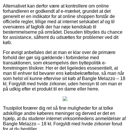
Alternativet kan derfor være at kontrollere om online
forhandleren er godkendt af e-mærket, grundet at det
generelt er en indikator for at online shoppen forstår de
officielle regler, tillige med at internet selskabet af og til
overværes af fagfolk der har nøje kendskab til
bestemmelserne på området. Desuden tilbydes du chance
for assistance, såfremt du udsættes for problemer ved dit
køb.
For øvrigt anbefales det at man er klar over de primære
forhold der gør sig gældende i forbindelse med
transaktionen, som eksempelvis den byttepolitik e-
forretningen tilsikrer. Her er det ligeledes essesentielt, at
man til enhver tid bevarer ens købsbekræftelse, så man når
som helst vil kunne eftervise sit køb af Bangle Melazzo – 18
kt. Forgyldt med hvide zirkoner, uden hensyn til om man er
på udkig efter et produkt til en dame eller herre.
Trustpilot forærer dig ret så fine muligheder for at tolke
adskillige andre køberes meninger og derved er det en
hjælp, at du studerer internet virksomhedens anmeldelser af
Bangle Melazzo – 18 kt. Forgyldt med hvide zirkoner forud
for at du bestiller.