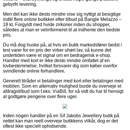
gebyrfri levering.
Men det kan ikke desto mindre vise sig nyttigt at besigtige
indtil flere online butikker efter tilbud på Bangle Melazzo –
18 kt. Forgyldt med hvide zirkoner inden du shopper,
således at man er velinformeret til at indhente den bedste
pris.
Du må dog huske på, at hvis en butik markedsfører bedst i
test varer for en pris der virker uhørt lav, så kunne det
undertiden være et signal om en bedragerisk e-shop.
Handler med kort er ikke desto mindre omfattet af en
lovbestemmelse, hvilket forsvarer dig som køber overfor
svindlende online forhandlere.
Generelt tilråder vi betalinger med kort eller betalinger med
mobilen. Som en alternativ mulighed burde du overveje et
afdragstilbud som f.eks. ViaBill, for så vidt du har til hensigt
at godtgøre pengene over flere uger.
Inden nogen handler på en Sif Jakobs Jewellery butik på
nettet kan man reelt overveje butikkens vilkår, dog er det
oftest ikke specielt ophidsende.