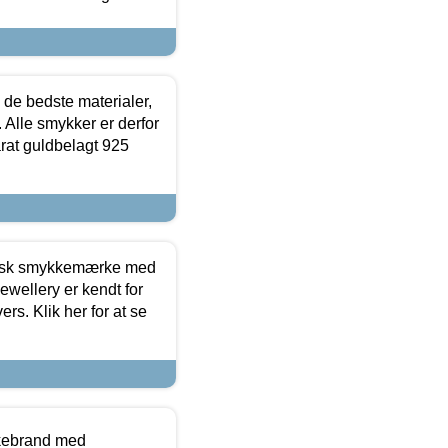
 de bedste materialer,
 Alle smykker er derfor
arat guldbelagt 925
dansk smykkemærke med
ewellery er kendt for
ers. Klik her for at se
kkebrand med