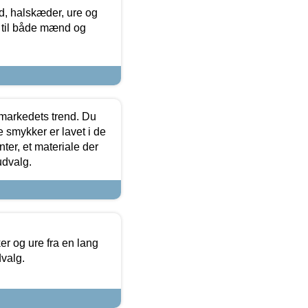
, halskæder, ure og
r til både mænd og
markedets trend. Du
e smykker er lavet i de
ter, et materiale der
udvalg.
 og ure fra en lang
dvalg.