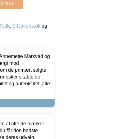
b nu »
IX.dk
,
SifJakobs.dk
og
- Annemette Markvad og
ergi mod
som de primært solgte
mennesker skabte de
et og autenticitet; alle
.
re af alle de mærker
 du får den bedste
 se deres udvalg.