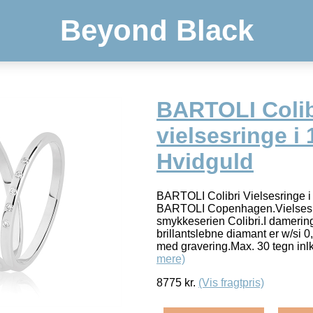
Beyond Black
BARTOLI Colib
vielsesringe i 
Hvidguld
BARTOLI Colibri Vielsesringe i 
BARTOLI Copenhagen.Vielsesrin
smykkeserien Colibri.I damering
brillantslebne diamant er w/si 0
med gravering.Max. 30 tegn in
mere)
8775
kr.
(Vis fragtpris)