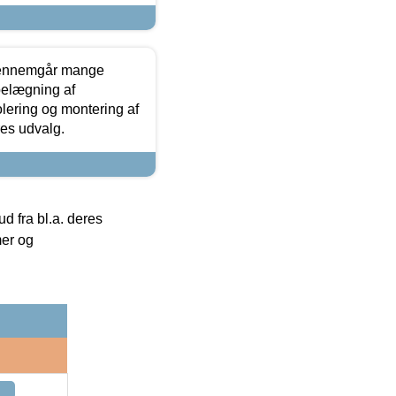
gennemgår mange
 belægning af
olering og montering af
res udvalg.
 fra bl.a. deres
mer og