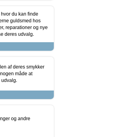
 hvor du kan finde
terne guldsmed hos
r, reparationer og nye
se deres udvalg.
len af deres smykker
å nogen måde at
s udvalg.
inger og andre