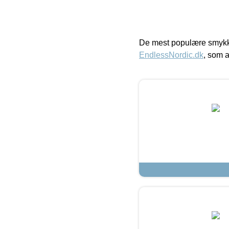
De mest populære smykk
EndlessNordic.dk
, som a