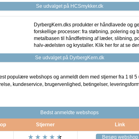
Se udvalget på HCSmykker.dk
DyrbergKern.dks produkter er håndlavede og 
forskellige processer: fra støbning, polering og
metalbasen til håndfletning af læder, slibning, p
halv-ædelsten og krystaller. Klik her for at se de
Se udvalget på DyrbergKern.dk
t populære webshops og anmeldt dem med stjerner fra 1 til 5 ud
rrelse, kundeservice, brugervenlighed, betingelser, leveringsfor
Bedst anmeldte webshops
op
Stjerner
Link
Besøg webshop