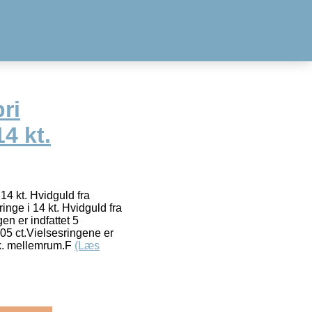
ri
14 kt.
14 kt. Hvidguld fra
ge i 14 kt. Hvidguld fra
en er indfattet 5
,05 ct.Vielsesringene er
lk. mellemrum.F
(Læs