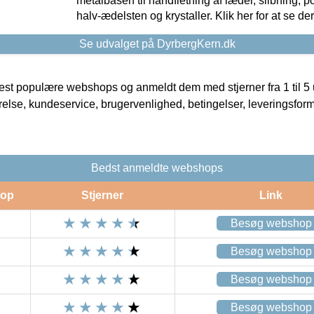
metalbasen til håndfletning af læder, slibning, p
halv-ædelsten og krystaller. Klik her for at se de
Se udvalget på DyrbergKern.dk
t populære webshops og anmeldt dem med stjerner fra 1 til 5 ud
rrelse, kundeservice, brugervenlighed, betingelser, leveringsfor
Bedst anmeldte webshops
op
Stjerner
Link
Besøg webshop
Besøg webshop
Besøg webshop
Besøg webshop