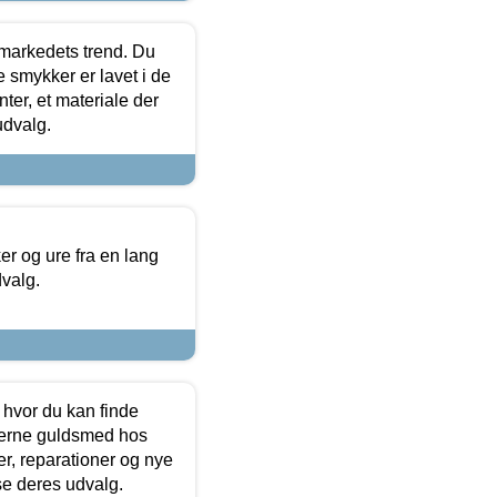
markedets trend. Du
e smykker er lavet i de
ter, et materiale der
udvalg.
 og ure fra en lang
dvalg.
 hvor du kan finde
terne guldsmed hos
r, reparationer og nye
se deres udvalg.