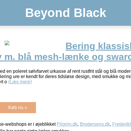
Beyond Black
Bering klassis
lv m. blå mesh-lænke og swar
ed en poleret sølvfarvet urkasse af rent rustfrit stål og blå mo
ering ure er kendt for deres tidsløse design, med smukke og min
ert o
(Læs mere)
Køb nu »
e-webshops er i øjeblikket
Pilgrim.dk
,
Brodersens.dk
,
Frederik