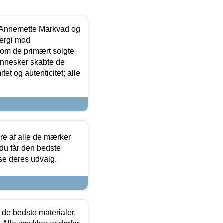
- Annemette Markvad og
ergi mod
som de primært solgte
mennesker skabte de
et og autenticitet; alle
.
re af alle de mærker
 du får den bedste
 se deres udvalg.
 de bedste materialer,