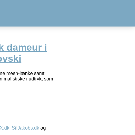
k dameur i
ovski
derne mesh-lænke samt
imalistiske i udtryk, som
IX.dk
,
SifJakobs.dk
og