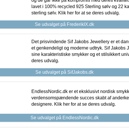
og de går ikke på kompromis med deres kvalitet.
lavet i 100% recycled 925 Sterling sølv og 22 k
sterling sølv. Klik her for at se deres udvalg.
Se udvalget på FrederikIX.dk
Det prisvindende Sif Jakobs Jewellery er et 
et genkendeligt og moderne udtryk. Sif Jakobs J
sine karakteristiske smykker og et stilsikkert univ
deres udvalg.
Se udvalget på SifJakobs.dk
EndlessNordic.dk er et eksklusivt nordisk smy
verdensomspændende succes skabt af anderke
designere. Klik her for at se deres udvalg.
Se udvalget på EndlessNordic.dk