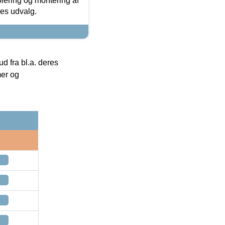
olering og montering af
res udvalg.
 fra bl.a. deres
mer og