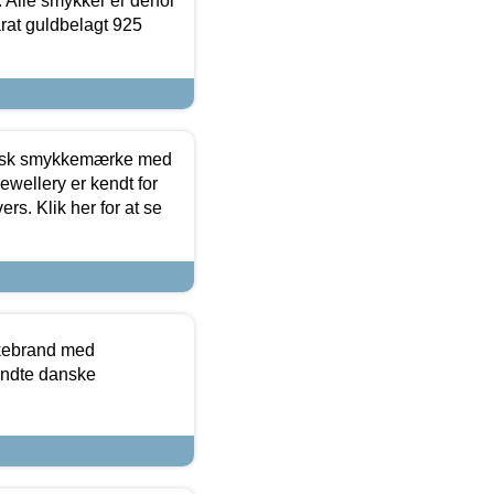
 Alle smykker er derfor
arat guldbelagt 925
dansk smykkemærke med
ewellery er kendt for
ers. Klik her for at se
kkebrand med
ndte danske