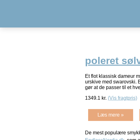
poleret sø
Et flot klassisk dameur m
urskive med swarovski. B
gør at de passer til et hv
1349.1
kr.
(Vis fragtpris)
Læs mere »
De mest populære smykk