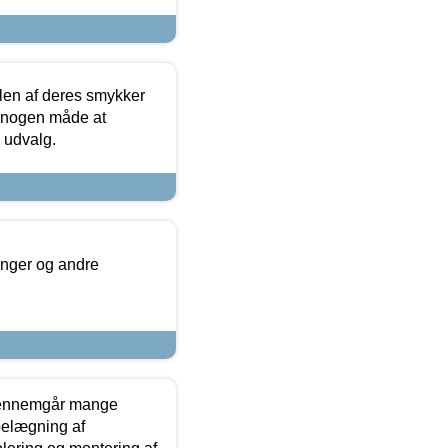
len af deres smykker
å nogen måde at
s udvalg.
inger og andre
gennemgår mange
 belægning af