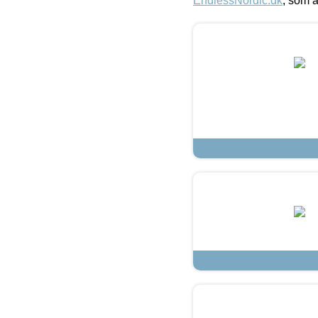
EndlessNordic.dk
, som a