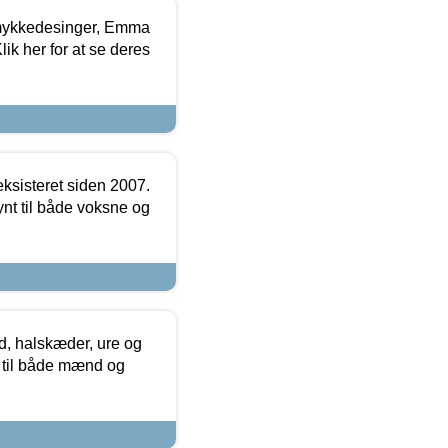
mykkedesinger, Emma
ik her for at se deres
ksisteret siden 2007.
nt til både voksne og
, halskæder, ure og
r til både mænd og