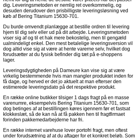
dig. Leveringsmetoden er nemlig ret overkommelig, og
desuden derudover den prisbilligste leveringsløsning ved
køb af Bering Titanium 15630-701.
Du burde omvendt planlægge at bestille ordren til levering
hjem til dig selv eller ud på dit arbejde. Leveringsmetoden
viser sig af og til et hak mere bekostelig, men til gengæld
ualmindeligt enkel. Den mest betalelige leveringsversion vil
dog altid vise sig at være at hente varerne selv, hvilket dog
forudsætter at du fysisk befinder dig tæt på e-shoppens
lager.
Leveringsdygtigheden på Dameure kan vise sig at være
virkelig bestemmende hvis man mangler produktet inden for
få dage, og herved er det jo aktuelt at man efterser den
estimerede leveringsdato på det respektive produkt.
En række online butikker tilsiger 1 dags fragt på en masse
varenumre, eksempelvis Bering Titanium 15630-701, som
dog betinges af at bestillingen køres igennem før et fastsat
klokkeslæt, så de kan nå at få pakken hen til fragtfirmaet
forinden pakkemedarbejderne har fri.
En række internet varehuse lover portofri fragt, men oftest
under forudsætning af at du aftager for et konkret beløb. Som