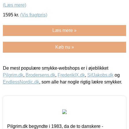
(Læs mere)
1595
kr.
(Vis fragtpris)
Læs mere »
Køb nu »
De mest populære smykke-webshops er i øjeblikket
Pilgrim.dk
,
Brodersens.dk
,
FrederikIX.dk
,
SifJakobs.dk
og
EndlessNordic.dk
, som alle har nogle rigtig lækre smykker.
Pilgrim.dk begyndte i 1983, da de to danskere -