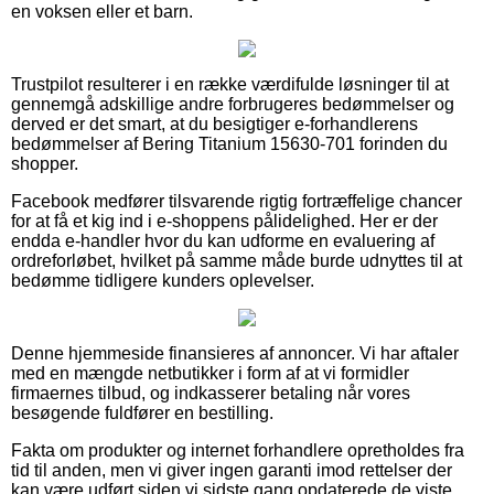
en voksen eller et barn.
Trustpilot resulterer i en række værdifulde løsninger til at
gennemgå adskillige andre forbrugeres bedømmelser og
derved er det smart, at du besigtiger e-forhandlerens
bedømmelser af Bering Titanium 15630-701 forinden du
shopper.
Facebook medfører tilsvarende rigtig fortræffelige chancer
for at få et kig ind i e-shoppens pålidelighed. Her er der
endda e-handler hvor du kan udforme en evaluering af
ordreforløbet, hvilket på samme måde burde udnyttes til at
bedømme tidligere kunders oplevelser.
Denne hjemmeside finansieres af annoncer. Vi har aftaler
med en mængde netbutikker i form af at vi formidler
firmaernes tilbud, og indkasserer betaling når vores
besøgende fuldfører en bestilling.
Fakta om produkter og internet forhandlere opretholdes fra
tid til anden, men vi giver ingen garanti imod rettelser der
kan være udført siden vi sidste gang opdaterede de viste