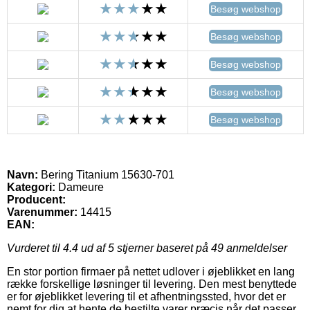
Besøg webshop
Besøg webshop
Besøg webshop
Besøg webshop
Besøg webshop
Navn:
Bering Titanium 15630-701
Kategori:
Dameure
Producent:
Varenummer:
14415
EAN:
Vurderet til
4.4
ud af 5 stjerner baseret på
49
anmeldelser
En stor portion firmaer på nettet udlover i øjeblikket en lang
række forskellige løsninger til levering. Den mest benyttede
er for øjeblikket levering til et afhentningssted, hvor det er
nemt for dig at hente de bestilte varer præcis når det passer