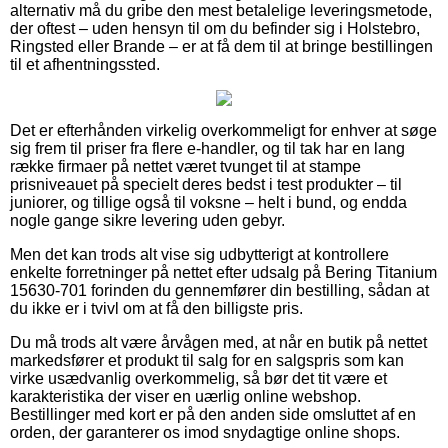
alternativ må du gribe den mest betalelige leveringsmetode,
der oftest – uden hensyn til om du befinder sig i Holstebro,
Ringsted eller Brande – er at få dem til at bringe bestillingen
til et afhentningssted.
Det er efterhånden virkelig overkommeligt for enhver at søge
sig frem til priser fra flere e-handler, og til tak har en lang
række firmaer på nettet været tvunget til at stampe
prisniveauet på specielt deres bedst i test produkter – til
juniorer, og tillige også til voksne – helt i bund, og endda
nogle gange sikre levering uden gebyr.
Men det kan trods alt vise sig udbytterigt at kontrollere
enkelte forretninger på nettet efter udsalg på Bering Titanium
15630-701 forinden du gennemfører din bestilling, sådan at
du ikke er i tvivl om at få den billigste pris.
Du må trods alt være årvågen med, at når en butik på nettet
markedsfører et produkt til salg for en salgspris som kan
virke usædvanlig overkommelig, så bør det tit være et
karakteristika der viser en uærlig online webshop.
Bestillinger med kort er på den anden side omsluttet af en
orden, der garanterer os imod snydagtige online shops.