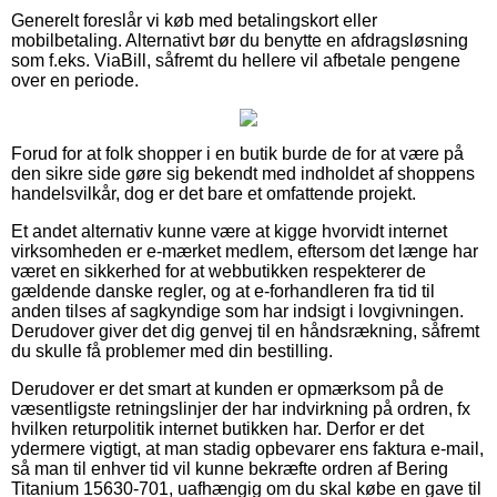
Generelt foreslår vi køb med betalingskort eller
mobilbetaling. Alternativt bør du benytte en afdragsløsning
som f.eks. ViaBill, såfremt du hellere vil afbetale pengene
over en periode.
Forud for at folk shopper i en butik burde de for at være på
den sikre side gøre sig bekendt med indholdet af shoppens
handelsvilkår, dog er det bare et omfattende projekt.
Et andet alternativ kunne være at kigge hvorvidt internet
virksomheden er e-mærket medlem, eftersom det længe har
været en sikkerhed for at webbutikken respekterer de
gældende danske regler, og at e-forhandleren fra tid til
anden tilses af sagkyndige som har indsigt i lovgivningen.
Derudover giver det dig genvej til en håndsrækning, såfremt
du skulle få problemer med din bestilling.
Derudover er det smart at kunden er opmærksom på de
væsentligste retningslinjer der har indvirkning på ordren, fx
hvilken returpolitik internet butikken har. Derfor er det
ydermere vigtigt, at man stadig opbevarer ens faktura e-mail,
så man til enhver tid vil kunne bekræfte ordren af Bering
Titanium 15630-701, uafhængig om du skal købe en gave til