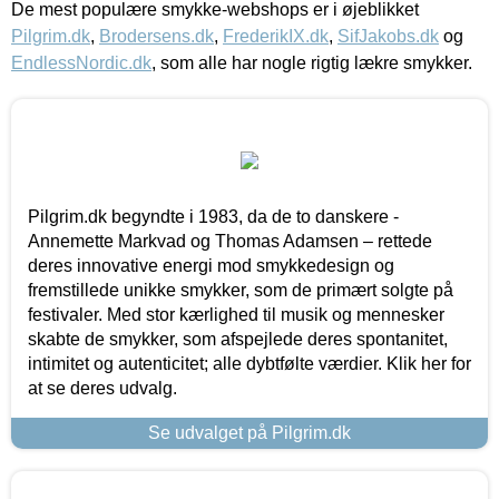
De mest populære smykke-webshops er i øjeblikket
Pilgrim.dk
,
Brodersens.dk
,
FrederikIX.dk
,
SifJakobs.dk
og
EndlessNordic.dk
, som alle har nogle rigtig lækre smykker.
Pilgrim.dk begyndte i 1983, da de to danskere -
Annemette Markvad og Thomas Adamsen – rettede
deres innovative energi mod smykkedesign og
fremstillede unikke smykker, som de primært solgte på
festivaler. Med stor kærlighed til musik og mennesker
skabte de smykker, som afspejlede deres spontanitet,
intimitet og autenticitet; alle dybtfølte værdier. Klik her for
at se deres udvalg.
Se udvalget på Pilgrim.dk