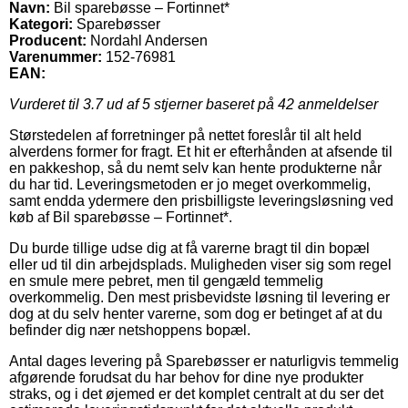
Navn:
Bil sparebøsse – Fortinnet*
Kategori:
Sparebøsser
Producent:
Nordahl Andersen
Varenummer:
152-76981
EAN:
Vurderet til
3.7
ud af 5 stjerner baseret på
42
anmeldelser
Størstedelen af forretninger på nettet foreslår til alt held
alverdens former for fragt. Et hit er efterhånden at afsende til
en pakkeshop, så du nemt selv kan hente produkterne når
du har tid. Leveringsmetoden er jo meget overkommelig,
samt endda ydermere den prisbilligste leveringsløsning ved
køb af Bil sparebøsse – Fortinnet*.
Du burde tillige udse dig at få varerne bragt til din bopæl
eller ud til din arbejdsplads. Muligheden viser sig som regel
en smule mere pebret, men til gengæld temmelig
overkommelig. Den mest prisbevidste løsning til levering er
dog at du selv henter varerne, som dog er betinget af at du
befinder dig nær netshoppens bopæl.
Antal dages levering på Sparebøsser er naturligvis temmelig
afgørende forudsat du har behov for dine nye produkter
straks, og i det øjemed er det komplet centralt at du ser det