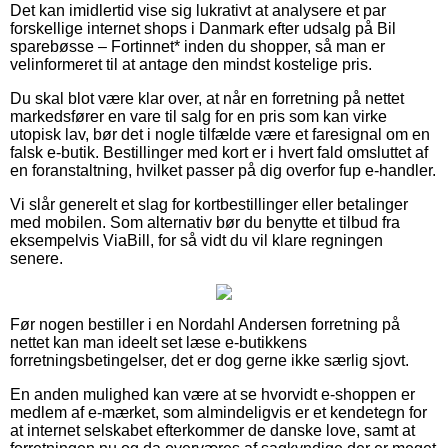
Det kan imidlertid vise sig lukrativt at analysere et par
forskellige internet shops i Danmark efter udsalg på Bil
sparebøsse – Fortinnet* inden du shopper, så man er
velinformeret til at antage den mindst kostelige pris.
Du skal blot være klar over, at når en forretning på nettet
markedsfører en vare til salg for en pris som kan virke
utopisk lav, bør det i nogle tilfælde være et faresignal om en
falsk e-butik. Bestillinger med kort er i hvert fald omsluttet af
en foranstaltning, hvilket passer på dig overfor fup e-handler.
Vi slår generelt et slag for kortbestillinger eller betalinger
med mobilen. Som alternativ bør du benytte et tilbud fra
eksempelvis ViaBill, for så vidt du vil klare regningen
senere.
Før nogen bestiller i en Nordahl Andersen forretning på
nettet kan man ideelt set læse e-butikkens
forretningsbetingelser, det er dog gerne ikke særlig sjovt.
En anden mulighed kan være at se hvorvidt e-shoppen er
medlem af e-mærket, som almindeligvis er et kendetegn for
at internet selskabet efterkommer de danske love, samt at