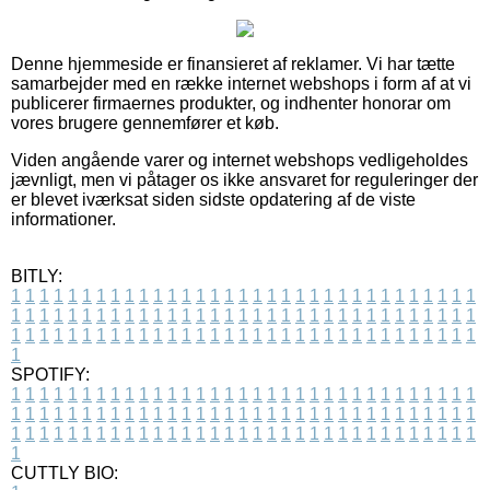
Denne hjemmeside er finansieret af reklamer. Vi har tætte
samarbejder med en række internet webshops i form af at vi
publicerer firmaernes produkter, og indhenter honorar om
vores brugere gennemfører et køb.
Viden angående varer og internet webshops vedligeholdes
jævnligt, men vi påtager os ikke ansvaret for reguleringer der
er blevet iværksat siden sidste opdatering af de viste
informationer.
BITLY:
1
1
1
1
1
1
1
1
1
1
1
1
1
1
1
1
1
1
1
1
1
1
1
1
1
1
1
1
1
1
1
1
1
1
1
1
1
1
1
1
1
1
1
1
1
1
1
1
1
1
1
1
1
1
1
1
1
1
1
1
1
1
1
1
1
1
1
1
1
1
1
1
1
1
1
1
1
1
1
1
1
1
1
1
1
1
1
1
1
1
1
1
1
1
1
1
1
1
1
1
SPOTIFY:
1
1
1
1
1
1
1
1
1
1
1
1
1
1
1
1
1
1
1
1
1
1
1
1
1
1
1
1
1
1
1
1
1
1
1
1
1
1
1
1
1
1
1
1
1
1
1
1
1
1
1
1
1
1
1
1
1
1
1
1
1
1
1
1
1
1
1
1
1
1
1
1
1
1
1
1
1
1
1
1
1
1
1
1
1
1
1
1
1
1
1
1
1
1
1
1
1
1
1
1
CUTTLY BIO: