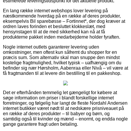
estimerede leveringstidspunkt for det aktuelle produkt.
En lang række internet webshops lover levering på
næstkommende hverdag på en række af deres produkter,
eksempelvis Bil sparebøsse – Fortinnet*, der dog kræver at
ordren laves forinden et besluttet klokkeslæt, med
hensynstagen til at de med sikkerhed kan nå at få
produkterne pakket inden medarbejderne holder fyraften.
Nogle internet outlets garanterer levering uden
omkostninger, men oftest kun såfremt du shopper for en
præcis sum. Som alternativ skal man snuppe den mindst
kostelige fragtmulighed, hvilket typisk – uafhængig om du
befinder sig nær Hørsholm, Aabenraa eller Nivå – vil være at
få fragtmanden til at levere din bestilling til en pakkeshop.
Det er efterhånden temmelig let gængeligt for købere at
søge information om priser i blandt forskellige internet
forretninger, og følgelig har langt de fleste Nordahl Andersen
internet butikker været nødt til at nedskære prisniveauet på
en række af deres produkter – til babyer og børn, og
samtidig også til kvinder og mænd – enormt, og endda nogle
gange garantere fragt uden betaling.