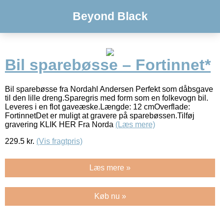
Beyond Black
Bil sparebøsse – Fortinnet*
Bil sparebøsse fra Nordahl Andersen Perfekt som dåbsgave
til den lille dreng.Sparegris med form som en folkevogn bil.
Leveres i en flot gaveæske.Længde: 12 cmOverflade:
FortinnetDet er muligt at gravere på sparebøssen.Tilføj
gravering KLIK HER Fra Norda
(Læs mere)
229.5
kr.
(Vis fragtpris)
Læs mere »
Køb nu »