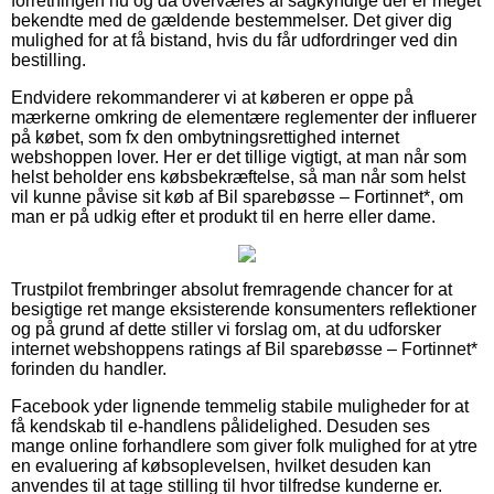
forretningen nu og da overværes af sagkyndige der er meget
bekendte med de gældende bestemmelser. Det giver dig
mulighed for at få bistand, hvis du får udfordringer ved din
bestilling.
Endvidere rekommanderer vi at køberen er oppe på
mærkerne omkring de elementære reglementer der influerer
på købet, som fx den ombytningsrettighed internet
webshoppen lover. Her er det tillige vigtigt, at man når som
helst beholder ens købsbekræftelse, så man når som helst
vil kunne påvise sit køb af Bil sparebøsse – Fortinnet*, om
man er på udkig efter et produkt til en herre eller dame.
Trustpilot frembringer absolut fremragende chancer for at
besigtige ret mange eksisterende konsumenters reflektioner
og på grund af dette stiller vi forslag om, at du udforsker
internet webshoppens ratings af Bil sparebøsse – Fortinnet*
forinden du handler.
Facebook yder lignende temmelig stabile muligheder for at
få kendskab til e-handlens pålidelighed. Desuden ses
mange online forhandlere som giver folk mulighed for at ytre
en evaluering af købsoplevelsen, hvilket desuden kan
anvendes til at tage stilling til hvor tilfredse kunderne er.