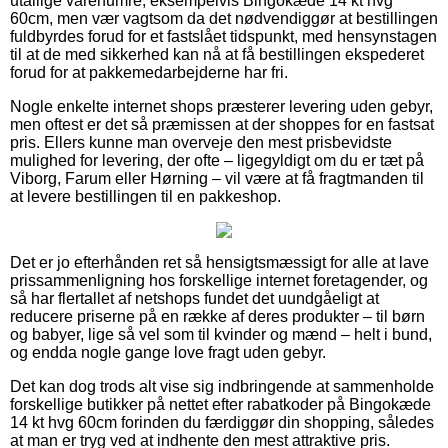
utallige varenumre, eksempelvis Bingokæde 14 kt hvg
60cm, men vær vagtsom da det nødvendiggør at bestillingen
fuldbyrdes forud for et fastslået tidspunkt, med hensynstagen
til at de med sikkerhed kan nå at få bestillingen ekspederet
forud for at pakkemedarbejderne har fri.
Nogle enkelte internet shops præsterer levering uden gebyr,
men oftest er det så præmissen at der shoppes for en fastsat
pris. Ellers kunne man overveje den mest prisbevidste
mulighed for levering, der ofte – ligegyldigt om du er tæt på
Viborg, Farum eller Hørning – vil være at få fragtmanden til
at levere bestillingen til en pakkeshop.
Det er jo efterhånden ret så hensigtsmæssigt for alle at lave
prissammenligning hos forskellige internet foretagender, og
så har flertallet af netshops fundet det uundgåeligt at
reducere priserne på en række af deres produkter – til børn
og babyer, lige så vel som til kvinder og mænd – helt i bund,
og endda nogle gange love fragt uden gebyr.
Det kan dog trods alt vise sig indbringende at sammenholde
forskellige butikker på nettet efter rabatkoder på Bingokæde
14 kt hvg 60cm forinden du færdiggør din shopping, således
at man er tryg ved at indhente den mest attraktive pris.