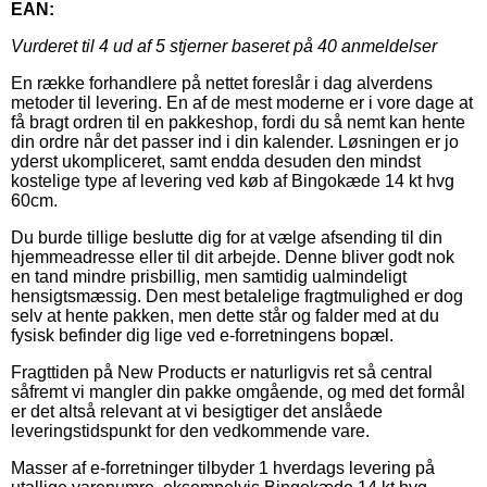
EAN:
Vurderet til
4
ud af 5 stjerner baseret på
40
anmeldelser
En række forhandlere på nettet foreslår i dag alverdens
metoder til levering. En af de mest moderne er i vore dage at
få bragt ordren til en pakkeshop, fordi du så nemt kan hente
din ordre når det passer ind i din kalender. Løsningen er jo
yderst ukompliceret, samt endda desuden den mindst
kostelige type af levering ved køb af Bingokæde 14 kt hvg
60cm.
Du burde tillige beslutte dig for at vælge afsending til din
hjemmeadresse eller til dit arbejde. Denne bliver godt nok
en tand mindre prisbillig, men samtidig ualmindeligt
hensigtsmæssig. Den mest betalelige fragtmulighed er dog
selv at hente pakken, men dette står og falder med at du
fysisk befinder dig lige ved e-forretningens bopæl.
Fragttiden på New Products er naturligvis ret så central
såfremt vi mangler din pakke omgående, og med det formål
er det altså relevant at vi besigtiger det anslåede
leveringstidspunkt for den vedkommende vare.
Masser af e-forretninger tilbyder 1 hverdags levering på