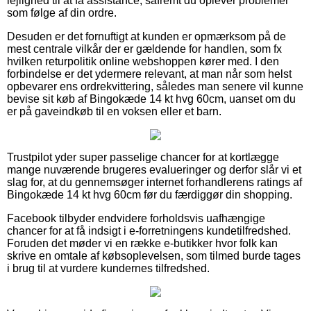
lejlighed til at få assistance, såfremt du oplever problemer
som følge af din ordre.
Desuden er det fornuftigt at kunden er opmærksom på de
mest centrale vilkår der er gældende for handlen, som fx
hvilken returpolitik online webshoppen kører med. I den
forbindelse er det ydermere relevant, at man når som helst
opbevarer ens ordrekvittering, således man senere vil kunne
bevise sit køb af Bingokæde 14 kt hvg 60cm, uanset om du
er på gaveindkøb til en voksen eller et barn.
Trustpilot yder super passelige chancer for at kortlægge
mange nuværende brugeres evalueringer og derfor slår vi et
slag for, at du gennemsøger internet forhandlerens ratings af
Bingokæde 14 kt hvg 60cm før du færdiggør din shopping.
Facebook tilbyder endvidere forholdsvis uafhængige
chancer for at få indsigt i e-forretningens kundetilfredshed.
Foruden det møder vi en række e-butikker hvor folk kan
skrive en omtale af købsoplevelsen, som tilmed burde tages
i brug til at vurdere kundernes tilfredshed.