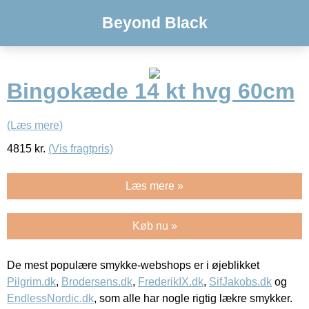
Beyond Black
Bingokæde 14 kt hvg 60cm
(Læs mere)
4815
kr.
(Vis fragtpris)
Læs mere »
Køb nu »
De mest populære smykke-webshops er i øjeblikket
Pilgrim.dk
,
Brodersens.dk
,
FrederikIX.dk
,
SifJakobs.dk
og
EndlessNordic.dk
, som alle har nogle rigtig lækre smykker.