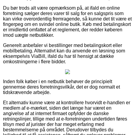
Du bør trods alt være opmærksom på, at ifald en online
forretning sælger deres varer til salg for en salgspris som
kan virke overordentlig fremragende, så kunne det tit være et
fingerpeg om en svindel online butik. Køb med betalingskort
er imidlertid omfattet af et reglement, der redder køberen
imod uægte netbutikker.
Generelt anbefaler vi bestillinger med betalingskort eller
mobilbetaling. Alternativt kan du anvende en løsning som
eksempelvis ViaBill, ifald du har til hensigt at dække
omkostningerne i flere bidder.
Inden folk køber i en netbutik behøver de principielt
gennemse deres forretningsvilkår, det er dog normalt et
tidskrævende arbejde.
Et alternativ kunne være at kontrollere hvorvidt e-handlen er
medlem af e-mærket, siden det længe har været en
angivelse af at internet firmaet opfylder de danske
retningslinjer, tillige med at e-forretningen undertiden føres
tilsyn med af jurister der har meget erfaring med
bestemmelserne på området. Derudover tilbydes du