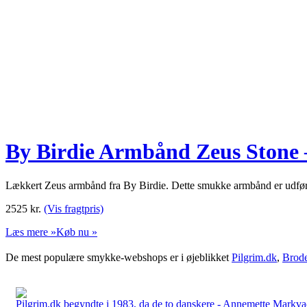
By Birdie Armbånd Zeus Stone
Lækkert Zeus armbånd fra By Birdie. Dette smukke armbånd er udført i
2525
kr.
(Vis fragtpris)
Læs mere »
Køb nu »
De mest populære smykke-webshops er i øjeblikket
Pilgrim.dk
,
Brode
Pilgrim.dk begyndte i 1983, da de to danskere - Annemette Markv