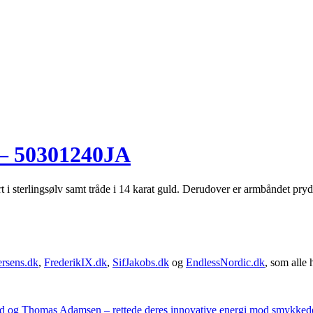
 – 50301240JA
 sterlingsølv samt tråde i 14 karat guld. Derudover er armbåndet pryde
rsens.dk
,
FrederikIX.dk
,
SifJakobs.dk
og
EndlessNordic.dk
, som alle 
ad og Thomas Adamsen – rettede deres innovative energi mod smykkedes