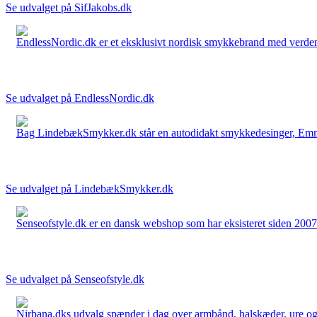
Se udvalget på SifJakobs.dk
EndlessNordic.dk er et eksklusivt nordisk smykkebrand med verden
Se udvalget på EndlessNordic.dk
Bag LindebækSmykker.dk står en autodidakt smykkedesinger, Emma 
Se udvalget på LindebækSmykker.dk
Senseofstyle.dk er en dansk webshop som har eksisteret siden 2007.
Se udvalget på Senseofstyle.dk
Nirbana.dks udvalg spænder i dag over armbånd, halskæder, ure og ør