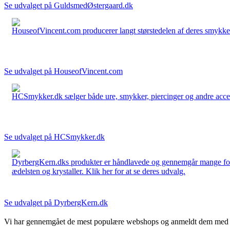
Se udvalget på GuldsmedØstergaard.dk
HouseofVincent.com producerer langt størstedelen af deres smykker 
Se udvalget på HouseofVincent.com
HCSmykker.dk sælger både ure, smykker, piercinger og andre accesso
Se udvalget på HCSmykker.dk
DyrbergKern.dks produkter er håndlavede og gennemgår mange forskel
ædelsten og krystaller. Klik her for at se deres udvalg.
Se udvalget på DyrbergKern.dk
Vi har gennemgået de mest populære webshops og anmeldt dem med stjern