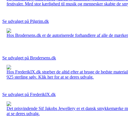
festivaler. Med stor kærlighed til musik og mennesker skabte de smykk
Se udvalget på Pilgrim.dk
Hos Brodersens.dk er de autoriserede forhandlere af alle de mærker d
Se udvalget på Brodersens.dk
Hos FrederikIX.dk stræber de altid efter at bruge de bedste materia
925 sterling sølv. Klik her for at se deres udvalg.
Se udvalget på FrederikIX.dk
Det prisvindende Sif Jakobs Jewellery er et dansk smykkemærke med 
at se deres udvalg.