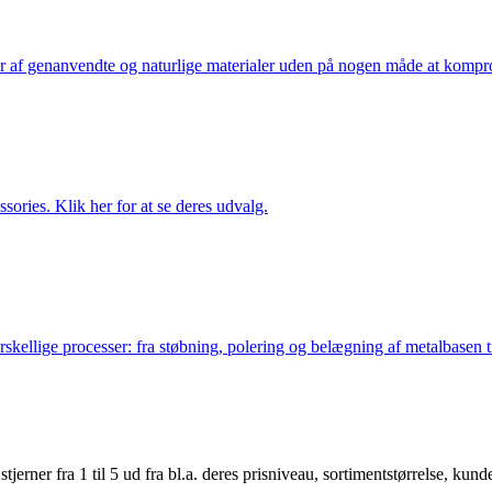
af genanvendte og naturlige materialer uden på nogen måde at kompromi
ries. Klik her for at se deres udvalg.
lige processer: fra støbning, polering og belægning af metalbasen til 
er fra 1 til 5 ud fra bl.a. deres prisniveau, sortimentstørrelse, kunde