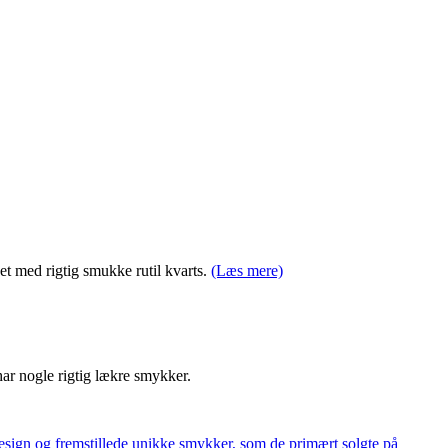
t med rigtig smukke rutil kvarts.
(Læs mere)
har nogle rigtig lækre smykker.
ign og fremstillede unikke smykker, som de primært solgte på