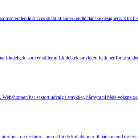
somspændende succes skabt af anderkendte danske designere. Klik her 
Lindebæk, som er stifter af Lindebæk smykker. Klik her for at se der
 Webshoppen har et stort udvalg i smykker, hårpynt til både voksne og b
eringe, og de fører store og brede kollektioner til både mænd og kvind