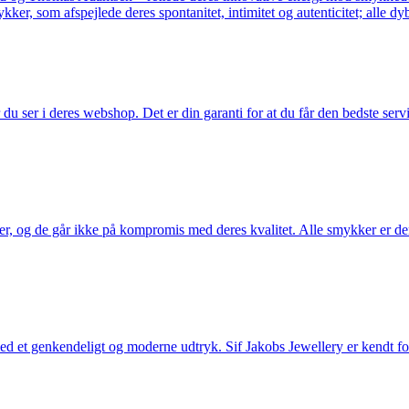
er, som afspejlede deres spontanitet, intimitet og autenticitet; alle dyb
u ser i deres webshop. Det er din garanti for at du får den bedste servi
ler, og de går ikke på kompromis med deres kvalitet. Alle smykker er de
et genkendeligt og moderne udtryk. Sif Jakobs Jewellery er kendt for si