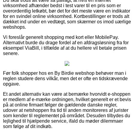
Du skal trods alt være så påvagt, at hvis en internet
virksomhed afhænder bedst i test varer til en pris som er
overordentlig letkøbt, bør det for det meste være en indikator
for en svindel online virksomhed. Kortbestillinger er trods alt
dækket ind under en vedtægt, som skærmer os imod uærlige
webshops.
Vi foreslår generelt shopping med kort eller MobilePay.
Alternativt burde du drage fordel af en afdragsløsning fra for
eksempel ViaBill, i tilfælde af at du hellere vil betale prisen
senere.
Før folk shopper hos en By Birdie webshop behøver man i
reglen studere dens vilkår, men det er ofte en tidskrævende
opgave.
Et andet alternativ kan være at bemærke hvorvidt e-shoppen
er medlem af e-mærke ordningen, hvilket generelt er et bevis
på at online firmaet følger de gældende danske regler,
udover at netshoppen fra tid til anden monitoreres af jurister
som kender til reglementet på området. Desuden tilbydes du
lejlighed til hjælpende service, ifald du møder dilemmaer
som følge af dit indkøb.