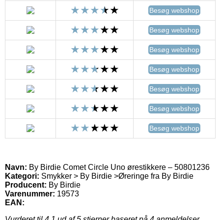
Besøg webshop
Besøg webshop
Besøg webshop
Besøg webshop
Besøg webshop
Besøg webshop
Besøg webshop
Navn:
By Birdie Comet Circle Uno ørestikkere – 50801236
Kategori:
Smykker > By Birdie >Øreringe fra By Birdie
Producent:
By Birdie
Varenummer:
19573
EAN:
Vurderet til
4.1
ud af 5 stjerner baseret på
4
anmeldelser