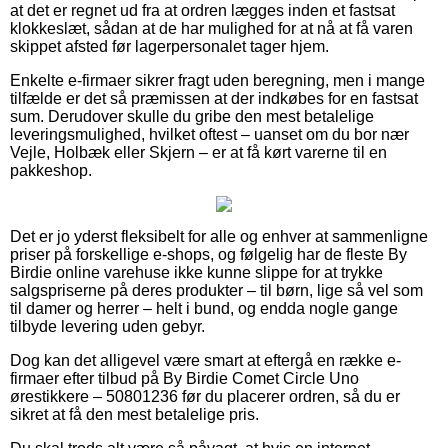
at det er regnet ud fra at ordren lægges inden et fastsat
klokkeslæt, sådan at de har mulighed for at nå at få varen
skippet afsted før lagerpersonalet tager hjem.
Enkelte e-firmaer sikrer fragt uden beregning, men i mange
tilfælde er det så præmissen at der indkøbes for en fastsat
sum. Derudover skulle du gribe den mest betalelige
leveringsmulighed, hvilket oftest – uanset om du bor nær
Vejle, Holbæk eller Skjern – er at få kørt varerne til en
pakkeshop.
Det er jo yderst fleksibelt for alle og enhver at sammenligne
priser på forskellige e-shops, og følgelig har de fleste By
Birdie online varehuse ikke kunne slippe for at trykke
salgspriserne på deres produkter – til børn, lige så vel som
til damer og herrer – helt i bund, og endda nogle gange
tilbyde levering uden gebyr.
Dog kan det alligevel være smart at eftergå en række e-
firmaer efter tilbud på By Birdie Comet Circle Uno
ørestikkere – 50801236 før du placerer ordren, så du er
sikret at få den mest betalelige pris.