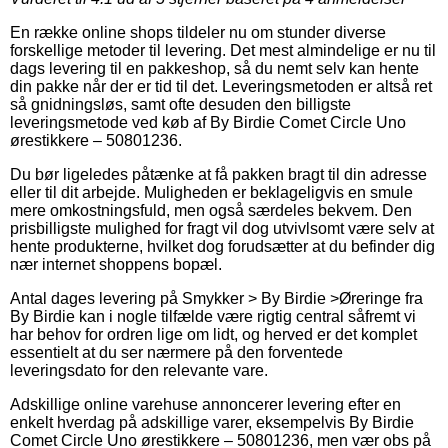
En række online shops tildeler nu om stunder diverse
forskellige metoder til levering. Det mest almindelige er nu til
dags levering til en pakkeshop, så du nemt selv kan hente
din pakke når der er tid til det. Leveringsmetoden er altså ret
så gnidningsløs, samt ofte desuden den billigste
leveringsmetode ved køb af By Birdie Comet Circle Uno
ørestikkere – 50801236.
Du bør ligeledes påtænke at få pakken bragt til din adresse
eller til dit arbejde. Muligheden er beklageligvis en smule
mere omkostningsfuld, men også særdeles bekvem. Den
prisbilligste mulighed for fragt vil dog utvivlsomt være selv at
hente produkterne, hvilket dog forudsætter at du befinder dig
nær internet shoppens bopæl.
Antal dages levering på Smykker > By Birdie >Øreringe fra
By Birdie kan i nogle tilfælde være rigtig central såfremt vi
har behov for ordren lige om lidt, og herved er det komplet
essentielt at du ser nærmere på den forventede
leveringsdato for den relevante vare.
Adskillige online varehuse annoncerer levering efter en
enkelt hverdag på adskillige varer, eksempelvis By Birdie
Comet Circle Uno ørestikkere – 50801236, men vær obs på