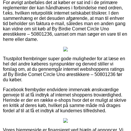
For øvrigt anbefales det at køber er sat ind i de primære
reglementer der kan håndhæves i forbindelse med ordren,
f.eks. hvilken returpolitik internet selskabet tilsikrer. I den
sammenhæng er det desuden afgørende, at man til enhver
tid beholder sin faktura e-mail, således man en anden gang
kan vidne om sit køb af By Birdie Comet Circle Uno
ørestikkere – 50801236, uanset om man søger en vare til en
herre eller dame.
Trustpilot frembringer super gode muligheder for at læse en
hel del andre køberes synspunkter og derved stiller vi
forslag om, at du gennemgår internet webshoppens ratings
af By Birdie Comet Circle Uno ørestikkere – 50801236 før
du køber.
Facebook frembyder endvidere immervæk ønskværdige
genveje til at få indtryk af internet shoppens troværdighed.
Herinde er der en række e-shops hvor det er muligt at skrive
en kritik af deres køb, hvilket på samme måde må drages
fordel af til at få et indtryk af kundernes tilfredshed.
Vores hjemmeside er finansieret ved hjælp af annoncer. Vi