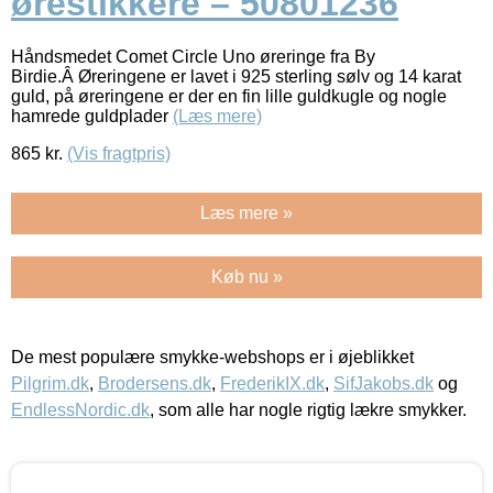
ørestikkere – 50801236
Håndsmedet Comet Circle Uno øreringe fra By
Birdie.Â Øreringene er lavet i 925 sterling sølv og 14 karat
guld, på øreringene er der en fin lille guldkugle og nogle
hamrede guldplader
(Læs mere)
865
kr.
(Vis fragtpris)
Læs mere »
Køb nu »
De mest populære smykke-webshops er i øjeblikket
Pilgrim.dk
,
Brodersens.dk
,
FrederikIX.dk
,
SifJakobs.dk
og
EndlessNordic.dk
, som alle har nogle rigtig lækre smykker.