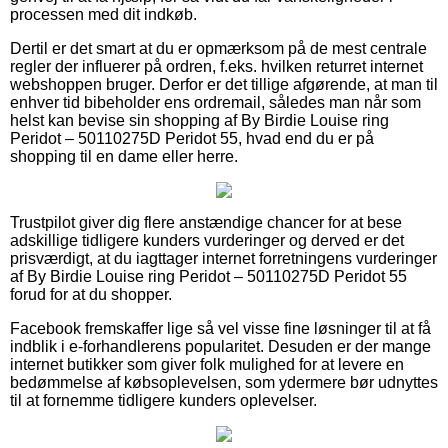
processen med dit indkøb.
Dertil er det smart at du er opmærksom på de mest centrale
regler der influerer på ordren, f.eks. hvilken returret internet
webshoppen bruger. Derfor er det tillige afgørende, at man til
enhver tid bibeholder ens ordremail, således man når som
helst kan bevise sin shopping af By Birdie Louise ring
Peridot – 50110275D Peridot 55, hvad end du er på
shopping til en dame eller herre.
Trustpilot giver dig flere anstændige chancer for at bese
adskillige tidligere kunders vurderinger og derved er det
prisværdigt, at du iagttager internet forretningens vurderinger
af By Birdie Louise ring Peridot – 50110275D Peridot 55
forud for at du shopper.
Facebook fremskaffer lige så vel visse fine løsninger til at få
indblik i e-forhandlerens popularitet. Desuden er der mange
internet butikker som giver folk mulighed for at levere en
bedømmelse af købsoplevelsen, som ydermere bør udnyttes
til at fornemme tidligere kunders oplevelser.