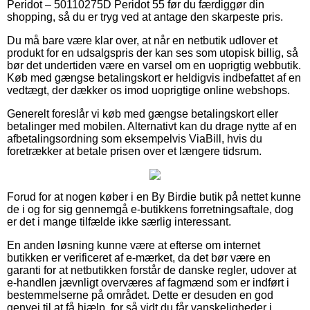
Peridot – 50110275D Peridot 55 før du færdiggør din
shopping, så du er tryg ved at antage den skarpeste pris.
Du må bare være klar over, at når en netbutik udlover et
produkt for en udsalgspris der kan ses som utopisk billig, så
bør det undertiden være en varsel om en uoprigtig webbutik.
Køb med gængse betalingskort er heldigvis indbefattet af en
vedtægt, der dækker os imod uoprigtige online webshops.
Generelt foreslår vi køb med gængse betalingskort eller
betalinger med mobilen. Alternativt kan du drage nytte af en
afbetalingsordning som eksempelvis ViaBill, hvis du
foretrækker at betale prisen over et længere tidsrum.
Forud for at nogen køber i en By Birdie butik på nettet kunne
de i og for sig gennemgå e-butikkens forretningsaftale, dog
er det i mange tilfælde ikke særlig interessant.
En anden løsning kunne være at efterse om internet
butikken er verificeret af e-mærket, da det bør være en
garanti for at netbutikken forstår de danske regler, udover at
e-handlen jævnligt overværes af fagmænd som er indført i
bestemmelserne på området. Dette er desuden en god
genvej til at få hjælp, for så vidt du får vanskeligheder i