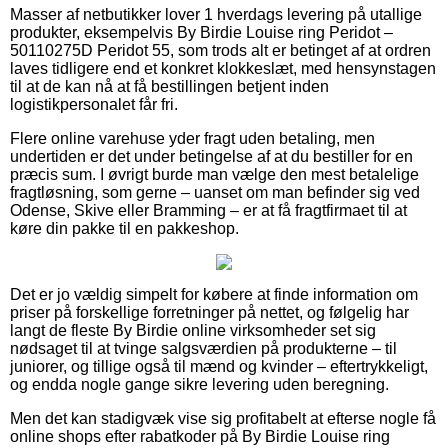
Masser af netbutikker lover 1 hverdags levering på utallige
produkter, eksempelvis By Birdie Louise ring Peridot –
50110275D Peridot 55, som trods alt er betinget af at ordren
laves tidligere end et konkret klokkeslæt, med hensynstagen
til at de kan nå at få bestillingen betjent inden
logistikpersonalet får fri.
Flere online varehuse yder fragt uden betaling, men
undertiden er det under betingelse af at du bestiller for en
præcis sum. I øvrigt burde man vælge den mest betalelige
fragtløsning, som gerne – uanset om man befinder sig ved
Odense, Skive eller Bramming – er at få fragtfirmaet til at
køre din pakke til en pakkeshop.
Det er jo vældig simpelt for købere at finde information om
priser på forskellige forretninger på nettet, og følgelig har
langt de fleste By Birdie online virksomheder set sig
nødsaget til at tvinge salgsværdien på produkterne – til
juniorer, og tillige også til mænd og kvinder – eftertrykkeligt,
og endda nogle gange sikre levering uden beregning.
Men det kan stadigvæk vise sig profitabelt at efterse nogle få
online shops efter rabatkoder på By Birdie Louise ring