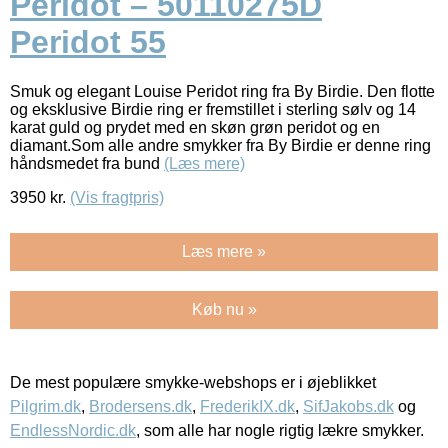
Peridot – 50110275D
Peridot 55
Smuk og elegant Louise Peridot ring fra By Birdie. Den flotte
og eksklusive Birdie ring er fremstillet i sterling sølv og 14
karat guld og prydet med en skøn grøn peridot og en
diamant.Som alle andre smykker fra By Birdie er denne ring
håndsmedet fra bund
(Læs mere)
3950
kr.
(Vis fragtpris)
Læs mere »
Køb nu »
De mest populære smykke-webshops er i øjeblikket
Pilgrim.dk
,
Brodersens.dk
,
FrederikIX.dk
,
SifJakobs.dk
og
EndlessNordic.dk
, som alle har nogle rigtig lækre smykker.