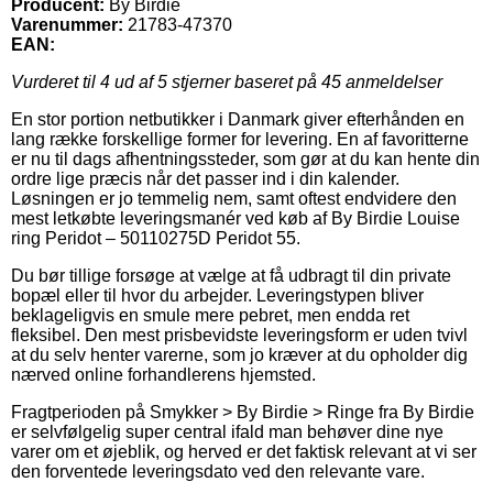
Producent:
By Birdie
Varenummer:
21783-47370
EAN:
Vurderet til
4
ud af 5 stjerner baseret på
45
anmeldelser
En stor portion netbutikker i Danmark giver efterhånden en
lang række forskellige former for levering. En af favoritterne
er nu til dags afhentningssteder, som gør at du kan hente din
ordre lige præcis når det passer ind i din kalender.
Løsningen er jo temmelig nem, samt oftest endvidere den
mest letkøbte leveringsmanér ved køb af By Birdie Louise
ring Peridot – 50110275D Peridot 55.
Du bør tillige forsøge at vælge at få udbragt til din private
bopæl eller til hvor du arbejder. Leveringstypen bliver
beklageligvis en smule mere pebret, men endda ret
fleksibel. Den mest prisbevidste leveringsform er uden tvivl
at du selv henter varerne, som jo kræver at du opholder dig
nærved online forhandlerens hjemsted.
Fragtperioden på Smykker > By Birdie > Ringe fra By Birdie
er selvfølgelig super central ifald man behøver dine nye
varer om et øjeblik, og herved er det faktisk relevant at vi ser
den forventede leveringsdato ved den relevante vare.