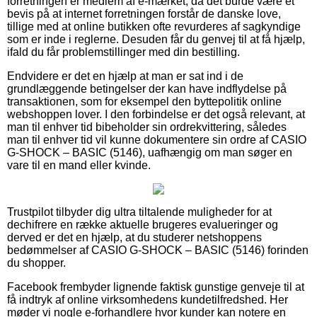
forretningen er medlem af e-mærket, da det burde være et
bevis på at internet forretningen forstår de danske love,
tillige med at online butikken ofte revurderes af sagkyndige
som er inde i reglerne. Desuden får du genvej til at få hjælp,
ifald du får problemstillinger med din bestilling.
Endvidere er det en hjælp at man er sat ind i de
grundlæggende betingelser der kan have indflydelse på
transaktionen, som for eksempel den byttepolitik online
webshoppen lover. I den forbindelse er det også relevant, at
man til enhver tid bibeholder sin ordrekvittering, således
man til enhver tid vil kunne dokumentere sin ordre af CASIO
G-SHOCK – BASIC (5146), uafhængig om man søger en
vare til en mand eller kvinde.
Trustpilot tilbyder dig ultra tiltalende muligheder for at
dechifrere en række aktuelle brugeres evalueringer og
derved er det en hjælp, at du studerer netshoppens
bedømmelser af CASIO G-SHOCK – BASIC (5146) forinden
du shopper.
Facebook frembyder lignende faktisk gunstige genveje til at
få indtryk af online virksomhedens kundetilfredshed. Her
møder vi nogle e-forhandlere hvor kunder kan notere en