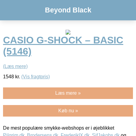
Beyond Black
CASIO G-SHOCK – BASIC
(5146)
(Læs mere)
1548
kr.
(Vis fragtpris)
Læs mere »
Køb nu »
De mest populære smykke-webshops er i øjeblikket
Pilgrim.dk
,
Brodersens.dk
,
FrederikIX.dk
,
SifJakobs.dk
og