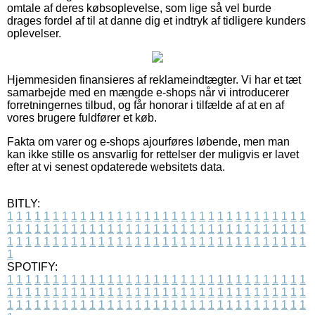
omtale af deres købsoplevelse, som lige så vel burde
drages fordel af til at danne dig et indtryk af tidligere kunders
oplevelser.
Hjemmesiden finansieres af reklameindtægter. Vi har et tæt
samarbejde med en mængde e-shops når vi introducerer
forretningernes tilbud, og får honorar i tilfælde af at en af
vores brugere fuldfører et køb.
Fakta om varer og e-shops ajourføres løbende, men man
kan ikke stille os ansvarlig for rettelser der muligvis er lavet
efter at vi senest opdaterede websitets data.
BITLY:
1
1
1
1
1
1
1
1
1
1
1
1
1
1
1
1
1
1
1
1
1
1
1
1
1
1
1
1
1
1
1
1
1
1
1
1
1
1
1
1
1
1
1
1
1
1
1
1
1
1
1
1
1
1
1
1
1
1
1
1
1
1
1
1
1
1
1
1
1
1
1
1
1
1
1
1
1
1
1
1
1
1
1
1
1
1
1
1
1
1
1
1
1
1
1
1
1
1
1
1
SPOTIFY:
1
1
1
1
1
1
1
1
1
1
1
1
1
1
1
1
1
1
1
1
1
1
1
1
1
1
1
1
1
1
1
1
1
1
1
1
1
1
1
1
1
1
1
1
1
1
1
1
1
1
1
1
1
1
1
1
1
1
1
1
1
1
1
1
1
1
1
1
1
1
1
1
1
1
1
1
1
1
1
1
1
1
1
1
1
1
1
1
1
1
1
1
1
1
1
1
1
1
1