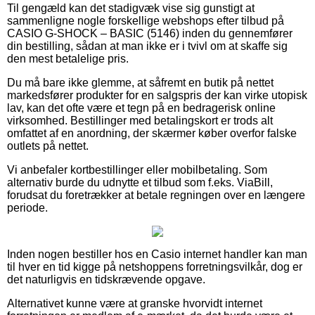
Til gengæld kan det stadigvæk vise sig gunstigt at
sammenligne nogle forskellige webshops efter tilbud på
CASIO G-SHOCK – BASIC (5146) inden du gennemfører
din bestilling, sådan at man ikke er i tvivl om at skaffe sig
den mest betalelige pris.
Du må bare ikke glemme, at såfremt en butik på nettet
markedsfører produkter for en salgspris der kan virke utopisk
lav, kan det ofte være et tegn på en bedragerisk online
virksomhed. Bestillinger med betalingskort er trods alt
omfattet af en anordning, der skærmer køber overfor falske
outlets på nettet.
Vi anbefaler kortbestillinger eller mobilbetaling. Som
alternativ burde du udnytte et tilbud som f.eks. ViaBill,
forudsat du foretrækker at betale regningen over en længere
periode.
Inden nogen bestiller hos en Casio internet handler kan man
til hver en tid kigge på netshoppens forretningsvilkår, dog er
det naturligvis en tidskrævende opgave.
Alternativet kunne være at granske hvorvidt internet