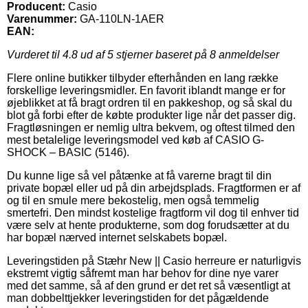
Producent:
Casio
Varenummer:
GA-110LN-1AER
EAN:
Vurderet til
4.8
ud af 5 stjerner baseret på
8
anmeldelser
Flere online butikker tilbyder efterhånden en lang række
forskellige leveringsmidler. En favorit iblandt mange er for
øjeblikket at få bragt ordren til en pakkeshop, og så skal du
blot gå forbi efter de købte produkter lige når det passer dig.
Fragtløsningen er nemlig ultra bekvem, og oftest tilmed den
mest betalelige leveringsmodel ved køb af CASIO G-
SHOCK – BASIC (5146).
Du kunne lige så vel påtænke at få varerne bragt til din
private bopæl eller ud på din arbejdsplads. Fragtformen er af
og til en smule mere bekostelig, men også temmelig
smertefri. Den mindst kostelige fragtform vil dog til enhver tid
være selv at hente produkterne, som dog forudsætter at du
har bopæl nærved internet selskabets bopæl.
Leveringstiden på Stæhr New || Casio herreure er naturligvis
ekstremt vigtig såfremt man har behov for dine nye varer
med det samme, så af den grund er det ret så væsentligt at
man dobbelttjekker leveringstiden for det pågældende