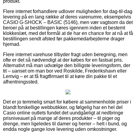
produkt.
Flere internet forhandlere udlover muligheden for dag-til-dag
levering på en lang række af deres varenumre, eksempelvis
CASIO G-SHOCK – BASIC (5146), men vær vagtsom da det
beroer på at bestillingen køres igennem inden et bestemt
klokkeslæt, med det formål at de har en chance for at nå at få
bestillingen sendt afsted før pakkemedarbejderne drager
hjemad.
Flere internet varehuse tilbyder fragt uden beregning, men
ofte er det så nødvendigt at der købes for en fastsat pris.
Alternativt må man udvælge den billigste leveringsform, der
tit – uanset om man bor ved Roskilde, Frederikshavn eller
Lemvig – er at få fragtfirmaet til at køre din pakke til et
afhentningssted.
Det er jo temmelig smart for købere at sammenholde priser i
blandt forskellige webbutikker, og følgelig har en hel del
Casio online outlets fundet det uundgåeligt at nedbringe
prisniveauet på mange af deres produkter – til piger og
drenge, men ligeledes til damer og herrer – helt i bund, og
endda nogle gange love levering uden omkostninger.