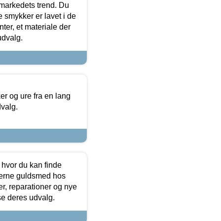
markedets trend. Du
e smykker er lavet i de
ter, et materiale der
udvalg.
 og ure fra en lang
dvalg.
 hvor du kan finde
terne guldsmed hos
r, reparationer og nye
se deres udvalg.