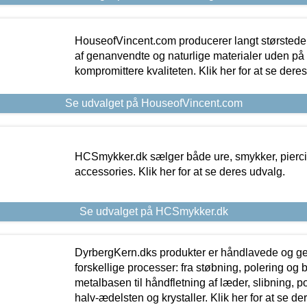
HouseofVincent.com producerer langt størstede
af genanvendte og naturlige materialer uden p
kompromittere kvaliteten. Klik her for at se dere
Se udvalget på HouseofVincent.com
HCSmykker.dk sælger både ure, smykker, pierc
accessories. Klik her for at se deres udvalg.
Se udvalget på HCSmykker.dk
DyrbergKern.dks produkter er håndlavede og 
forskellige processer: fra støbning, polering og
metalbasen til håndfletning af læder, slibning, p
halv-ædelsten og krystaller. Klik her for at se de