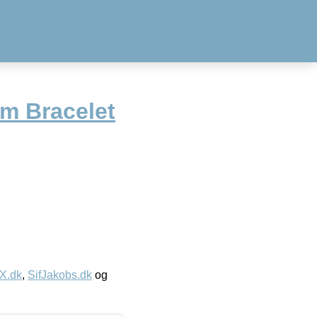
im Bracelet
IX.dk
,
SifJakobs.dk
og