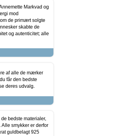
- Annemette Markvad og
ergi mod
som de primært solgte
mennesker skabte de
et og autenticitet; alle
.
re af alle de mærker
 du får den bedste
 se deres udvalg.
 de bedste materialer,
 Alle smykker er derfor
arat guldbelagt 925