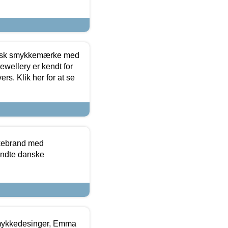
dansk smykkemærke med
ewellery er kendt for
ers. Klik her for at se
kkebrand med
ndte danske
mykkedesinger, Emma