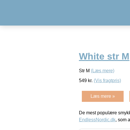
White str M
Str M
(Læs mere)
549
kr.
(Vis fragtpris)
Læs mere »
De mest populære smykk
EndlessNordic.dk
, som a