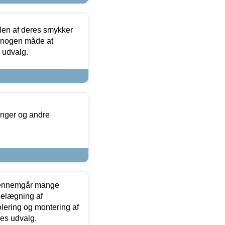
len af deres smykker
å nogen måde at
s udvalg.
inger og andre
gennemgår mange
 belægning af
olering og montering af
res udvalg.