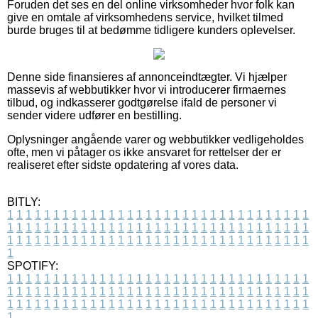
Foruden det ses en del online virksomheder hvor folk kan
give en omtale af virksomhedens service, hvilket tilmed
burde bruges til at bedømme tidligere kunders oplevelser.
Denne side finansieres af annonceindtægter. Vi hjælper
massevis af webbutikker hvor vi introducerer firmaernes
tilbud, og indkasserer godtgørelse ifald de personer vi
sender videre udfører en bestilling.
Oplysninger angående varer og webbutikker vedligeholdes
ofte, men vi påtager os ikke ansvaret for rettelser der er
realiseret efter sidste opdatering af vores data.
BITLY:
1
1
1
1
1
1
1
1
1
1
1
1
1
1
1
1
1
1
1
1
1
1
1
1
1
1
1
1
1
1
1
1
1
1
1
1
1
1
1
1
1
1
1
1
1
1
1
1
1
1
1
1
1
1
1
1
1
1
1
1
1
1
1
1
1
1
1
1
1
1
1
1
1
1
1
1
1
1
1
1
1
1
1
1
1
1
1
1
1
1
1
1
1
1
1
1
1
1
1
1
SPOTIFY:
1
1
1
1
1
1
1
1
1
1
1
1
1
1
1
1
1
1
1
1
1
1
1
1
1
1
1
1
1
1
1
1
1
1
1
1
1
1
1
1
1
1
1
1
1
1
1
1
1
1
1
1
1
1
1
1
1
1
1
1
1
1
1
1
1
1
1
1
1
1
1
1
1
1
1
1
1
1
1
1
1
1
1
1
1
1
1
1
1
1
1
1
1
1
1
1
1
1
1
1