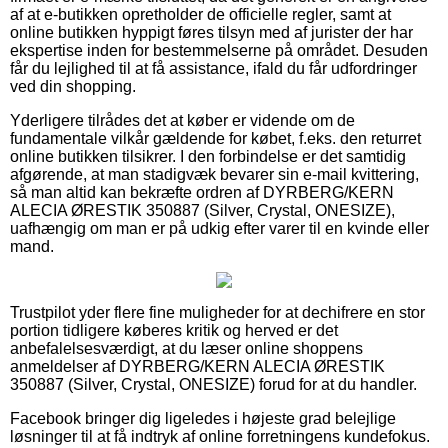
af at e-butikken opretholder de officielle regler, samt at
online butikken hyppigt føres tilsyn med af jurister der har
ekspertise inden for bestemmelserne på området. Desuden
får du lejlighed til at få assistance, ifald du får udfordringer
ved din shopping.
Yderligere tilrådes det at køber er vidende om de
fundamentale vilkår gældende for købet, f.eks. den returret
online butikken tilsikrer. I den forbindelse er det samtidig
afgørende, at man stadigvæk bevarer sin e-mail kvittering,
så man altid kan bekræfte ordren af DYRBERG/KERN
ALECIA ØRESTIK 350887 (Silver, Crystal, ONESIZE),
uafhængig om man er på udkig efter varer til en kvinde eller
mand.
Trustpilot yder flere fine muligheder for at dechifrere en stor
portion tidligere køberes kritik og herved er det
anbefalelsesværdigt, at du læser online shoppens
anmeldelser af DYRBERG/KERN ALECIA ØRESTIK
350887 (Silver, Crystal, ONESIZE) forud for at du handler.
Facebook bringer dig ligeledes i højeste grad belejlige
løsninger til at få indtryk af online forretningens kundefokus.