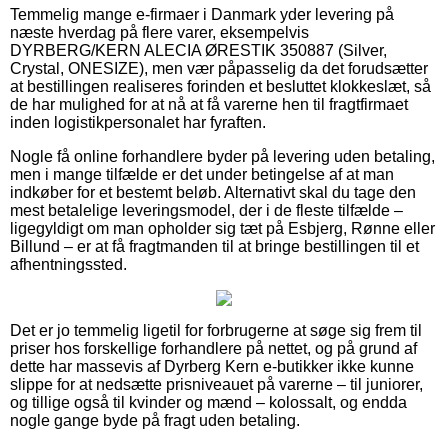
Temmelig mange e-firmaer i Danmark yder levering på
næste hverdag på flere varer, eksempelvis
DYRBERG/KERN ALECIA ØRESTIK 350887 (Silver,
Crystal, ONESIZE), men vær påpasselig da det forudsætter
at bestillingen realiseres forinden et besluttet klokkeslæt, så
de har mulighed for at nå at få varerne hen til fragtfirmaet
inden logistikpersonalet har fyraften.
Nogle få online forhandlere byder på levering uden betaling,
men i mange tilfælde er det under betingelse af at man
indkøber for et bestemt beløb. Alternativt skal du tage den
mest betalelige leveringsmodel, der i de fleste tilfælde –
ligegyldigt om man opholder sig tæt på Esbjerg, Rønne eller
Billund – er at få fragtmanden til at bringe bestillingen til et
afhentningssted.
Det er jo temmelig ligetil for forbrugerne at søge sig frem til
priser hos forskellige forhandlere på nettet, og på grund af
dette har massevis af Dyrberg Kern e-butikker ikke kunne
slippe for at nedsætte prisniveauet på varerne – til juniorer,
og tillige også til kvinder og mænd – kolossalt, og endda
nogle gange byde på fragt uden betaling.