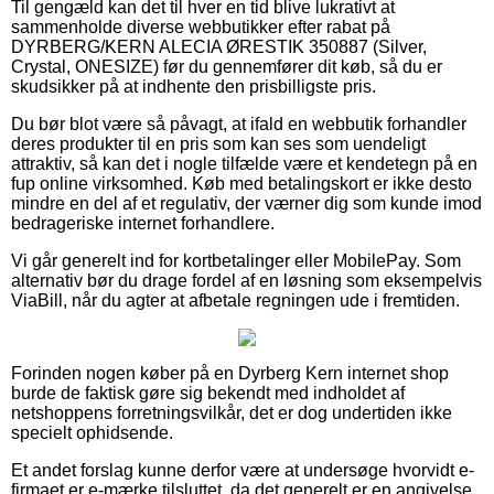
Til gengæld kan det til hver en tid blive lukrativt at
sammenholde diverse webbutikker efter rabat på
DYRBERG/KERN ALECIA ØRESTIK 350887 (Silver,
Crystal, ONESIZE) før du gennemfører dit køb, så du er
skudsikker på at indhente den prisbilligste pris.
Du bør blot være så påvagt, at ifald en webbutik forhandler
deres produkter til en pris som kan ses som uendeligt
attraktiv, så kan det i nogle tilfælde være et kendetegn på en
fup online virksomhed. Køb med betalingskort er ikke desto
mindre en del af et regulativ, der værner dig som kunde imod
bedrageriske internet forhandlere.
Vi går generelt ind for kortbetalinger eller MobilePay. Som
alternativ bør du drage fordel af en løsning som eksempelvis
ViaBill, når du agter at afbetale regningen ude i fremtiden.
Forinden nogen køber på en Dyrberg Kern internet shop
burde de faktisk gøre sig bekendt med indholdet af
netshoppens forretningsvilkår, det er dog undertiden ikke
specielt ophidsende.
Et andet forslag kunne derfor være at undersøge hvorvidt e-
firmaet er e-mærke tilsluttet, da det generelt er en angivelse