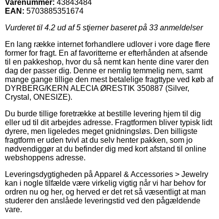
Varenummer:
43843484
EAN:
5703885351674
Vurderet til
4.2
ud af 5 stjerner baseret på
33
anmeldelser
En lang række internet forhandlere udlover i vore dage flere
former for fragt. En af favoritterne er efterhånden at afsende
til en pakkeshop, hvor du så nemt kan hente dine varer den
dag der passer dig. Denne er nemlig temmelig nem, samt
mange gange tillige den mest betalelige fragttype ved køb af
DYRBERG/KERN ALECIA ØRESTIK 350887 (Silver,
Crystal, ONESIZE).
Du burde tillige foretrække at bestille levering hjem til dig
eller ud til dit arbejdes adresse. Fragtformen bliver typisk lidt
dyrere, men ligeledes meget gnidningsløs. Den billigste
fragtform er uden tvivl at du selv henter pakken, som jo
nødvendiggør at du befinder dig med kort afstand til online
webshoppens adresse.
Leveringsdygtigheden på Apparel & Accessories > Jewelry
kan i nogle tilfælde være virkelig vigtig når vi har behov for
ordren nu og her, og herved er det ret så væsentligt at man
studerer den anslåede leveringstid ved den pågældende
vare.