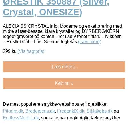
ØRESTIK 350887 (Silver,
Crystal, ONESIZE)
ALECIA SS CRYSTAL Info: Moderne og enkel ørering med
midte af tæt-besatte, klare krystaller og DYRBERG/KERN
logoet graveret på kanten. Her i sølv tonet finish. – Nikkelfri
– Rustfrit stål – Lås: Sommerfuglelås
(Læs mere)
299
kr.
(Vis fragtpris)
Læs mere »
Køb nu »
De mest populære smykke-webshops er i øjeblikket
Pilgrim.dk
,
Brodersens.dk
,
FrederikIX.dk
,
SifJakobs.dk
og
EndlessNordic.dk
, som alle har nogle rigtig lækre smykker.