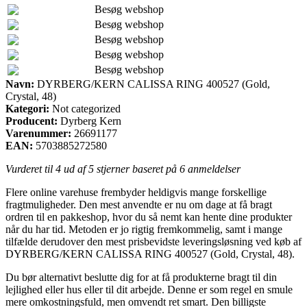
Besøg webshop
Besøg webshop
Besøg webshop
Besøg webshop
Besøg webshop
Navn:
DYRBERG/KERN CALISSA RING 400527 (Gold,
Crystal, 48)
Kategori:
Not categorized
Producent:
Dyrberg Kern
Varenummer:
26691177
EAN:
5703885272580
Vurderet til
4
ud af 5 stjerner baseret på
6
anmeldelser
Flere online varehuse frembyder heldigvis mange forskellige
fragtmuligheder. Den mest anvendte er nu om dage at få bragt
ordren til en pakkeshop, hvor du så nemt kan hente dine produkter
når du har tid. Metoden er jo rigtig fremkommelig, samt i mange
tilfælde derudover den mest prisbevidste leveringsløsning ved køb af
DYRBERG/KERN CALISSA RING 400527 (Gold, Crystal, 48).
Du bør alternativt beslutte dig for at få produkterne bragt til din
lejlighed eller hus eller til dit arbejde. Denne er som regel en smule
mere omkostningsfuld, men omvendt ret smart. Den billigste