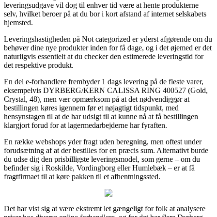
leveringsudgave vil dog til enhver tid være at hente produkterne
selv, hvilket beroer på at du bor i kort afstand af internet selskabets
hjemsted.
Leveringshastigheden på Not categorized er yderst afgørende om du
behøver dine nye produkter inden for få dage, og i det øjemed er det
naturligvis essentielt at du checker den estimerede leveringstid for
det respektive produkt.
En del e-forhandlere frembyder 1 dags levering på de fleste varer,
eksempelvis DYRBERG/KERN CALISSA RING 400527 (Gold,
Crystal, 48), men vær opmærksom på at det nødvendiggør at
bestillingen køres igennem før et nøjagtigt tidspunkt, med
hensynstagen til at de har udsigt til at kunne nå at få bestillingen
klargjort forud for at lagermedarbejderne har fyraften.
En række webshops yder fragt uden beregning, men oftest under
forudsætning af at der bestilles for en præcis sum. Alternativt burde
du udse dig den prisbilligste leveringsmodel, som gerne – om du
befinder sig i Roskilde, Vordingborg eller Humlebæk – er at få
fragtfirmaet til at køre pakken til et afhentningssted.
Det har vist sig at være ekstremt let gængeligt for folk at analysere