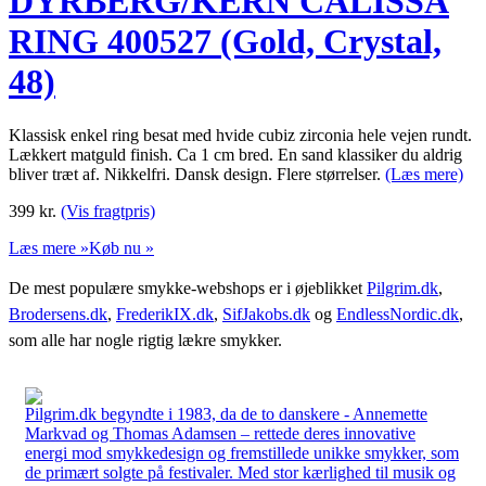
DYRBERG/KERN CALISSA
RING 400527 (Gold, Crystal,
48)
Klassisk enkel ring besat med hvide cubiz zirconia hele vejen rundt.
Lækkert matguld finish. Ca 1 cm bred. En sand klassiker du aldrig
bliver træt af. Nikkelfri. Dansk design. Flere størrelser.
(Læs mere)
399
kr.
(Vis fragtpris)
Læs mere »
Køb nu »
De mest populære smykke-webshops er i øjeblikket
Pilgrim.dk
,
Brodersens.dk
,
FrederikIX.dk
,
SifJakobs.dk
og
EndlessNordic.dk
,
som alle har nogle rigtig lækre smykker.
Pilgrim.dk begyndte i 1983, da de to danskere - Annemette
Markvad og Thomas Adamsen – rettede deres innovative
energi mod smykkedesign og fremstillede unikke smykker, som
de primært solgte på festivaler. Med stor kærlighed til musik og