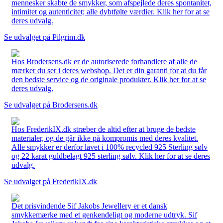
mennesker skabte de smykker, som afspejlede deres spontanitet,
intimitet og autenticitet; alle dybtfølte værdier. Klik her for at se
deres udvalg.
Se udvalget på Pilgrim.dk
Hos Brodersens.dk er de autoriserede forhandlere af alle de
mærker du ser i deres webshop. Det er din garanti for at du får
den bedste service og de originale produkter. Klik her for at se
deres udvalg.
Se udvalget på Brodersens.dk
Hos FrederikIX.dk stræber de altid efter at bruge de bedste
materialer, og de går ikke på kompromis med deres kvalitet.
Alle smykker er derfor lavet i 100% recycled 925 Sterling sølv
og 22 karat guldbelagt 925 sterling sølv. Klik her for at se deres
udvalg.
Se udvalget på FrederikIX.dk
Det prisvindende Sif Jakobs Jewellery er et dansk
smykkemærke med et genkendeligt og moderne udtryk. Sif