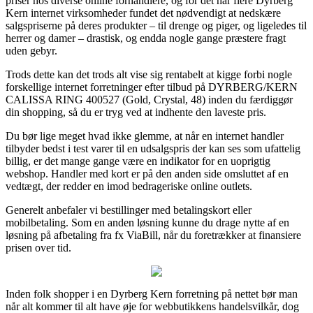
priser hos diverse online forhandlere, og for det har flere Dyrberg
Kern internet virksomheder fundet det nødvendigt at nedskære
salgspriserne på deres produkter – til drenge og piger, og ligeledes til
herrer og damer – drastisk, og endda nogle gange præstere fragt
uden gebyr.
Trods dette kan det trods alt vise sig rentabelt at kigge forbi nogle
forskellige internet forretninger efter tilbud på DYRBERG/KERN
CALISSA RING 400527 (Gold, Crystal, 48) inden du færdiggør
din shopping, så du er tryg ved at indhente den laveste pris.
Du bør lige meget hvad ikke glemme, at når en internet handler
tilbyder bedst i test varer til en udsalgspris der kan ses som ufattelig
billig, er det mange gange være en indikator for en uoprigtig
webshop. Handler med kort er på den anden side omsluttet af en
vedtægt, der redder en imod bedrageriske online outlets.
Generelt anbefaler vi bestillinger med betalingskort eller
mobilbetaling. Som en anden løsning kunne du drage nytte af en
løsning på afbetaling fra fx ViaBill, når du foretrækker at finansiere
prisen over tid.
Inden folk shopper i en Dyrberg Kern forretning på nettet bør man
når alt kommer til alt have øje for webbutikkens handelsvilkår, dog