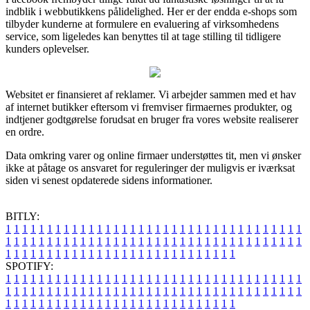
indblik i webbutikkens pålidelighed. Her er der endda e-shops som
tilbyder kunderne at formulere en evaluering af virksomhedens
service, som ligeledes kan benyttes til at tage stilling til tidligere
kunders oplevelser.
Websitet er finansieret af reklamer. Vi arbejder sammen med et hav
af internet butikker eftersom vi fremviser firmaernes produkter, og
indtjener godtgørelse forudsat en bruger fra vores website realiserer
en ordre.
Data omkring varer og online firmaer understøttes tit, men vi ønsker
ikke at påtage os ansvaret for reguleringer der muligvis er iværksat
siden vi senest opdaterede sidens informationer.
BITLY:
1
1
1
1
1
1
1
1
1
1
1
1
1
1
1
1
1
1
1
1
1
1
1
1
1
1
1
1
1
1
1
1
1
1
1
1
1
1
1
1
1
1
1
1
1
1
1
1
1
1
1
1
1
1
1
1
1
1
1
1
1
1
1
1
1
1
1
1
1
1
1
1
1
1
1
1
1
1
1
1
1
1
1
1
1
1
1
1
1
1
1
1
1
1
1
1
1
1
1
1
SPOTIFY:
1
1
1
1
1
1
1
1
1
1
1
1
1
1
1
1
1
1
1
1
1
1
1
1
1
1
1
1
1
1
1
1
1
1
1
1
1
1
1
1
1
1
1
1
1
1
1
1
1
1
1
1
1
1
1
1
1
1
1
1
1
1
1
1
1
1
1
1
1
1
1
1
1
1
1
1
1
1
1
1
1
1
1
1
1
1
1
1
1
1
1
1
1
1
1
1
1
1
1
1