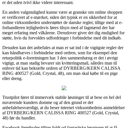
er det uden tvivl ikke videre interessant.
En anden valgmulighed kunne være at granske om online shoppen
er verificeret af e-mærket, siden det typisk er en sikkerhed for at
online virksomheden understøtter de danske regler, tillige med at e-
forhandleren lejlighedsvis føres tilsyn med af fagmænd der har
meget erfaring med vilkårene. Derudover giver det dig mulighed for
støtte, hvis du forvoldes udfordringer i forbindelse med dit indkøb.
Desuden kan det anbefales at man er sat ind i de vigtigste regler der
kan håndhæves i forbindelse med ordren, som for eksempel den
returpolitik e-forretningen har. I den sammenhæng er det i øvrigt
vigtigt, at man stadig bevarer sin kvitteringsmail, således man til
enhver tid kan bekræfte ordren af DYRBERG/KERN CALISSA
RING 400527 (Gold, Crystal, 48), om man skal købe til en pige
eller dreng.
Trustpilot fører til immervæk stabile løsninger til at bese en hel del
nuværende kunders domme og af den grund er det
anbefalelsesværdigt, at du beser internet virksomhedens anmeldelser
af DYRBERG/KERN CALISSA RING 400527 (Gold, Crystal,
48) før du handler.
Facebook frembyder tillige fuldt ud fantastiske løsninger til at få