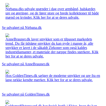
Nirbana.dks udvalg spænder i dag over armbånd, halskæder,
ure og øreringe, og de fører store og brede kollektioner til både
mænd og kvinder. Klik her for at se deres udvalg.
Se udvalget på Nirbana.dk
AnneBrauner.dk laver smykker som er tilpasset markedets
trend. Du får tidsløse smykker du kan nyde i mange år, alle
smykker er lavet i de såkaldt Zirkoner som også kaldes
industridiamanter, et materiale der næppe findes stærkere. Klik
her for at se deres udvalg.
Se udvalget på AnneBrauner.dk
Hos GoldenTimes.dk sælger de moderne smykker og ure fra en
lang række kendte mærker. Klik her for at se deres udvalg.
Se udvalget på GoldenTimes.dk
GuldsmedØstergaard.dk har fysisk butik i Skive, hvor du kan