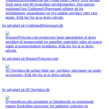
finde mere end 40 forskellige smykkemærker. Den interne
guldsmed hos Guldsmed Østergaard udfører alt fra
stenfatninger, reparationer og nye unikke smykker efter eget
ønske. Klik her for at se deres udvalg.
Se udvalget på GuldsmedØstergaard.dk
HouseofVincent.com producerer langt størstedelen af deres
smykker af genanvendte og naturlige materialer uden på nogen
måde at kompromittere kvaliteten. Klik her for at se deres
udvalg.
Se udvalget på HouseofVincent.com
HCSmykker.dk sælger både ure, smykker, piercinger og andre
accessories. Klik her for at se deres udvalg.
Se udvalget på HCSmykker.dk
DyrbergKern.dks produkter er håndlavede og gennemgår
mange forskellige processer: fra støbning, polering og