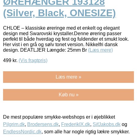
ØREHÆNGER 193128
(Silver, Black, ONESIZE)
CHLOE – klassiske øreringe med et enkelt og elegant
design med Swarovski krystaller.Denne ørering passer
perfekt til både hverdag og fest og fuldender et smukt look.
Her vist i en grå og sølv tonet version. Nikkelfri dansk
design. DEATLJER Længde: 25mm Br
(Læs mere)
499
kr.
(Vis fragtpris)
Læs mere »
Køb nu »
De mest populære smykke-webshops er i øjeblikket
Pilgrim.dk
,
Brodersens.dk
,
FrederikIX.dk
,
SifJakobs.dk
og
EndlessNordic.dk
, som alle har nogle rigtig lækre smykker.