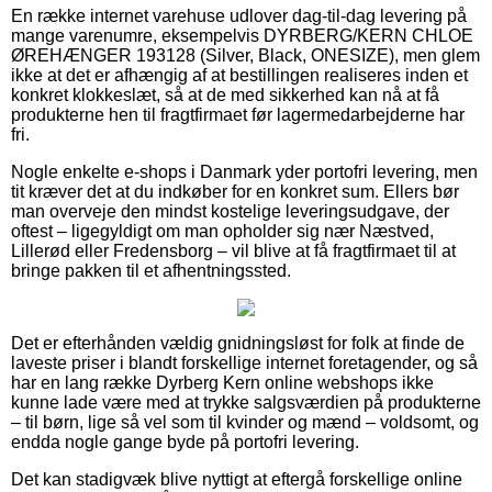
En række internet varehuse udlover dag-til-dag levering på
mange varenumre, eksempelvis DYRBERG/KERN CHLOE
ØREHÆNGER 193128 (Silver, Black, ONESIZE), men glem
ikke at det er afhængig af at bestillingen realiseres inden et
konkret klokkeslæt, så at de med sikkerhed kan nå at få
produkterne hen til fragtfirmaet før lagermedarbejderne har
fri.
Nogle enkelte e-shops i Danmark yder portofri levering, men
tit kræver det at du indkøber for en konkret sum. Ellers bør
man overveje den mindst kostelige leveringsudgave, der
oftest – ligegyldigt om man opholder sig nær Næstved,
Lillerød eller Fredensborg – vil blive at få fragtfirmaet til at
bringe pakken til et afhentningssted.
Det er efterhånden vældig gnidningsløst for folk at finde de
laveste priser i blandt forskellige internet foretagender, og så
har en lang række Dyrberg Kern online webshops ikke
kunne lade være med at trykke salgsværdien på produkterne
– til børn, lige så vel som til kvinder og mænd – voldsomt, og
endda nogle gange byde på portofri levering.
Det kan stadigvæk blive nyttigt at eftergå forskellige online