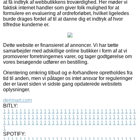
at få indtryk af webbutikkens troværdighed. Her møder vi
faktisk internet handler som giver folk mulighed for at
formulere en evaluering af ordreforløbet, hvilket ligeledes
burde drages fordel af til at danne dig et indtryk af hvor
tilfredse kunderne er.
Dette website er finansieret af annoncer. Vi har tætte
samarbejder med adskillige online butikker i form af at vi
promoverer forretningernes varer, og tager godtgørelse om
vores besøgende udfører en bestilling.
Orientering omkring tilbud og e-forhandlere opretholdes fra
tid til anden, men vi påtager os intet ansvar for reguleringer
der er lavet siden vi sidste gang opdaterede websitets
oplysninger.
derimart.com
BITLY:
1
1
1
1
1
1
1
1
1
1
1
1
1
1
1
1
1
1
1
1
1
1
1
1
1
1
1
1
1
1
1
1
1
1
1
1
1
1
1
1
1
1
1
1
1
1
1
1
1
1
1
1
1
1
1
1
1
1
1
1
1
1
1
1
1
1
1
1
1
1
1
1
1
1
1
1
1
1
1
1
1
1
1
1
1
1
1
1
1
1
1
1
1
1
1
1
1
1
1
1
SPOTIFY:
1
1
1
1
1
1
1
1
1
1
1
1
1
1
1
1
1
1
1
1
1
1
1
1
1
1
1
1
1
1
1
1
1