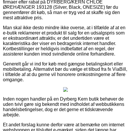
firmaer efter rabat på DYRBERG/KERN CHLOE
ØREHÆNGER 193128 (Silver, Black, ONESIZE) før du
gennemfører dit køb, så man er tryg ved at skaffe sig den
mest attraktive pris.
Man skal ikke desto mindre ikke overse, at i tilfælde af at en
e-butik reklamerer et produkt til salg for en udsalgspris som
er ekstraordinært attraktiv, er det undertiden være et
karakteristika der viser en bedragerisk internet handler.
Kortbestillinger er heldigvis indbefattet af en regel, der
assisterer kunden imod svindlende online forhandlere.
Generelt går vi ind for køb med gængse betalingskort eller
mobilbetaling. Alternativt bør du vælge et tilbud fra fx ViaBill,
i tilfælde af at du gerne vil honorere omkostningerne af flere
omgange.
Inden nogen handler på en Dyrberg Kern butik behøver de
uden tvivl gøre sig bekendt med indholdet af webbutikkens
handelsbetingelser, dog er det gerne et tidskrævende
arbejde.
Et andet forslag kunne derfor være at bemærke om internet
webshoppen er tilsluttet e-mærket, siden det længe har