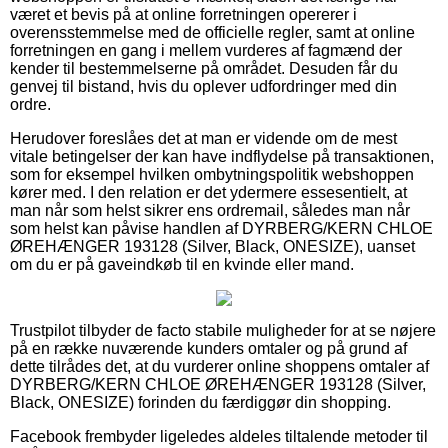
været et bevis på at online forretningen opererer i
overensstemmelse med de officielle regler, samt at online
forretningen en gang i mellem vurderes af fagmænd der
kender til bestemmelserne på området. Desuden får du
genvej til bistand, hvis du oplever udfordringer med din
ordre.
Herudover foreslåes det at man er vidende om de mest
vitale betingelser der kan have indflydelse på transaktionen,
som for eksempel hvilken ombytningspolitik webshoppen
kører med. I den relation er det ydermere essesentielt, at
man når som helst sikrer ens ordremail, således man når
som helst kan påvise handlen af DYRBERG/KERN CHLOE
ØREHÆNGER 193128 (Silver, Black, ONESIZE), uanset
om du er på gaveindkøb til en kvinde eller mand.
Trustpilot tilbyder de facto stabile muligheder for at se nøjere
på en række nuværende kunders omtaler og på grund af
dette tilrådes det, at du vurderer online shoppens omtaler af
DYRBERG/KERN CHLOE ØREHÆNGER 193128 (Silver,
Black, ONESIZE) forinden du færdiggør din shopping.
Facebook frembyder ligeledes aldeles tiltalende metoder til