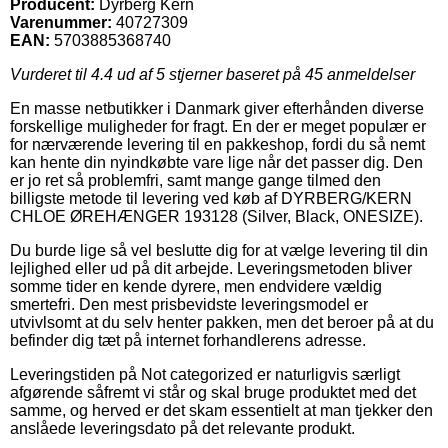
Producent:
Dyrberg Kern
Varenummer:
40727309
EAN:
5703885368740
Vurderet til
4.4
ud af 5 stjerner baseret på
45
anmeldelser
En masse netbutikker i Danmark giver efterhånden diverse
forskellige muligheder for fragt. En der er meget populær er
for nærværende levering til en pakkeshop, fordi du så nemt
kan hente din nyindkøbte vare lige når det passer dig. Den
er jo ret så problemfri, samt mange gange tilmed den
billigste metode til levering ved køb af DYRBERG/KERN
CHLOE ØREHÆNGER 193128 (Silver, Black, ONESIZE).
Du burde lige så vel beslutte dig for at vælge levering til din
lejlighed eller ud på dit arbejde. Leveringsmetoden bliver
somme tider en kende dyrere, men endvidere vældig
smertefri. Den mest prisbevidste leveringsmodel er
utvivlsomt at du selv henter pakken, men det beroer på at du
befinder dig tæt på internet forhandlerens adresse.
Leveringstiden på Not categorized er naturligvis særligt
afgørende såfremt vi står og skal bruge produktet med det
samme, og herved er det skam essentielt at man tjekker den
anslåede leveringsdato på det relevante produkt.