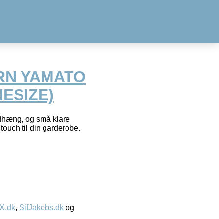
RN YAMATO
NESIZE)
dhæng, og små klare
 touch til din garderobe.
IX.dk
,
SifJakobs.dk
og