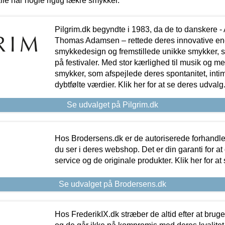
lle har nogle rigtig lækre smykker.
Pilgrim.dk begyndte i 1983, da de to danskere 
Thomas Adamsen – rettede deres innovative en
smykkedesign og fremstillede unikke smykker, 
på festivaler. Med stor kærlighed til musik og 
smykker, som afspejlede deres spontanitet, intimit
dybtfølte værdier. Klik her for at se deres udvalg
Se udvalget på Pilgrim.dk
Hos Brodersens.dk er de autoriserede forhandle
du ser i deres webshop. Det er din garanti for at
service og de originale produkter. Klik her for at
Se udvalget på Brodersens.dk
Hos FrederikIX.dk stræber de altid efter at bruge