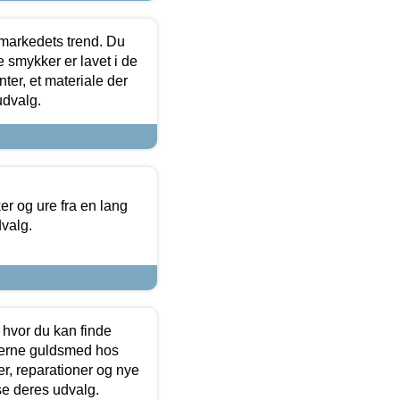
markedets trend. Du
e smykker er lavet i de
ter, et materiale der
udvalg.
 og ure fra en lang
dvalg.
 hvor du kan finde
terne guldsmed hos
r, reparationer og nye
se deres udvalg.