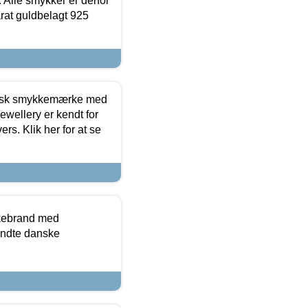
 Alle smykker er derfor
arat guldbelagt 925
dansk smykkemærke med
ewellery er kendt for
ers. Klik her for at se
kkebrand med
ndte danske