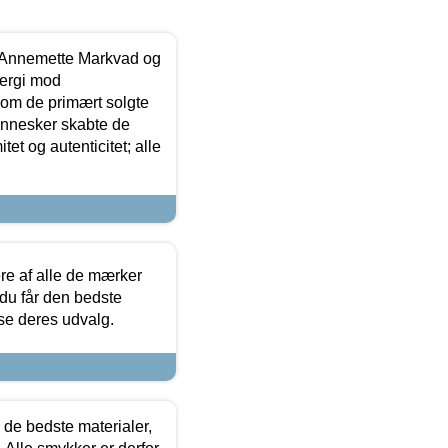
- Annemette Markvad og
ergi mod
som de primært solgte
mennesker skabte de
et og autenticitet; alle
.
re af alle de mærker
 du får den bedste
 se deres udvalg.
 de bedste materialer,