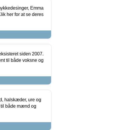
mykkedesinger, Emma
ik her for at se deres
ksisteret siden 2007.
nt til både voksne og
, halskæder, ure og
r til både mænd og