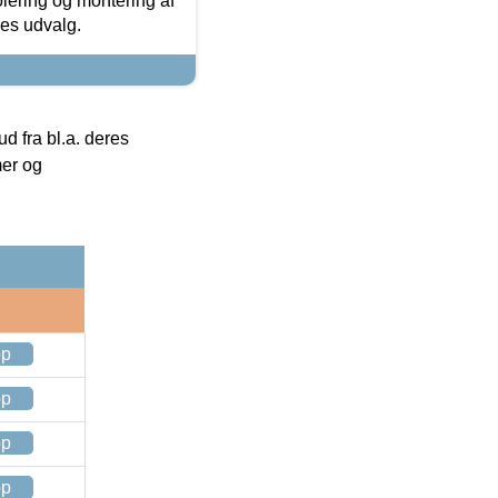
olering og montering af
res udvalg.
 fra bl.a. deres
mer og
op
op
op
op