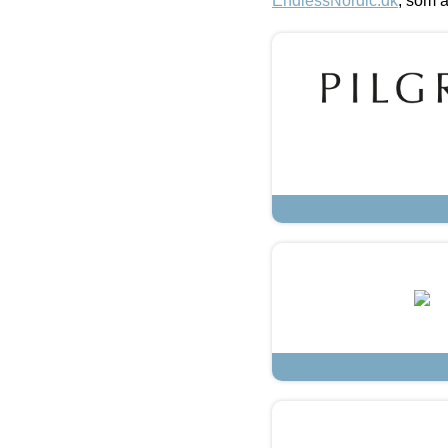
EndlessNordic.dk
, som a