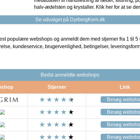
metalbasen til håndfletning af læder, slibning, p
halv-ædelsten og krystaller. Klik her for at se de
Se udvalget på DyrbergKern.dk
t populære webshops og anmeldt dem med stjerner fra 1 til 5 ud
rrelse, kundeservice, brugervenlighed, betingelser, leveringsfor
Bedst anmeldte webshops
bshop
Stjerner
Link
Besøg websh
Besøg websh
Besøg websh
Besøg websh