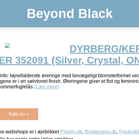
Beyond Black
DYRBERG/KE
352091 (Silver, Crystal, O
: Iøjnefaldende øreringe med bevægeligt blomsterformet ve
ngene er i en sølvtonet finish. Øreringene giver et flot og feminint
sommerfuglelås
(Læs mere)
Køb nu »
e-webshops er i øjeblikket
Pilgrim.dk
,
Brodersens.dk
,
Frederik