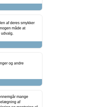
len af deres smykker
å nogen måde at
s udvalg.
inger og andre
gennemgår mange
 belægning af