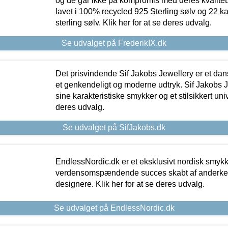
og de går ikke på kompromis med deres kvalitet.
lavet i 100% recycled 925 Sterling sølv og 22 k
sterling sølv. Klik her for at se deres udvalg.
Se udvalget på FrederikIX.dk
Det prisvindende Sif Jakobs Jewellery er et 
et genkendeligt og moderne udtryk. Sif Jakobs J
sine karakteristiske smykker og et stilsikkert univ
deres udvalg.
Se udvalget på SifJakobs.dk
EndlessNordic.dk er et eksklusivt nordisk smy
verdensomspændende succes skabt af anderke
designere. Klik her for at se deres udvalg.
Se udvalget på EndlessNordic.dk