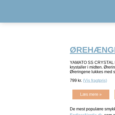
ØREHÆNGER 
YAMATO SS CRYSTAL Info
krystaller i midten. Øreri
Øreringene lukkes med 
799
kr.
(Vis fragtpris)
Læs mere »
De mest populære smykk