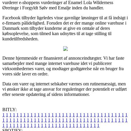
vurderer e-shoppens vurderinger af Enamel Lola Wilderness
Øreringe i Forgyldt Sølv med Emalje inden du handler.
Facebook tilbyder ligeledes visse gavnlige løsninger til at få indsigt i
e-firmaets pålidelighed. Foruden det er der mange online varehuse i
Danmark som tilbyder kunderne at give en omtale af deres
købsoplevelse, som tilmed kan udnyttes til at tage stilling til
kundetilfredsheden.
Denne hjemmeside er finansieret af annonceindtægter. Vi har faste
samarbejder med mange internet varehuse idet vi publicerer
virksomhedernes varer, og modtager godtgørelse når en bruger fra
vores side laver en ordre.
Data om varer og internet selskaber værnes om rutinemæssigt, men
vi ønsker ikke at tage ansvar for reguleringer der potentielt er udført
efter seneste opdatering af sidens informationer.
BITLY:
1
1
1
1
1
1
1
1
1
1
1
1
1
1
1
1
1
1
1
1
1
1
1
1
1
1
1
1
1
1
1
1
1
1
1
1
1
1
1
1
1
1
1
1
1
1
1
1
1
1
1
1
1
1
1
1
1
1
1
1
1
1
1
1
1
1
1
1
1
1
1
1
1
1
1
1
1
1
1
1
1
1
1
1
1
1
1
1
1
1
1
1
1
1
1
1
1
1
1
1
SPOTIFY: