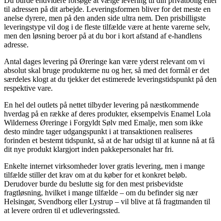
Du burde endvidere forsøge at vælge levering til din privatbolig eller
til adressen på dit arbejde. Leveringsformen bliver for det meste en
anelse dyrere, men på den anden side ultra nem. Den prisbilligste
leveringstype vil dog i de fleste tilfælde være at hente varerne selv,
men den løsning beroer på at du bor i kort afstand af e-handlens
adresse.
Antal dages levering på Øreringe kan være yderst relevant om vi
absolut skal bruge produkterne nu og her, så med det formål er det
særdeles klogt at du tjekker det estimerede leveringstidspunkt på den
respektive vare.
En hel del outlets på nettet tilbyder levering på næstkommende
hverdag på en række af deres produkter, eksempelvis Enamel Lola
Wilderness Øreringe i Forgyldt Sølv med Emalje, men som ikke
desto mindre tager udgangspunkt i at transaktionen realiseres
forinden et bestemt tidspunkt, så at de har udsigt til at kunne nå at få
dit nye produkt klargjort inden pakkepersonalet har fri.
Enkelte internet virksomheder lover gratis levering, men i mange
tilfælde stiller det krav om at du køber for et konkret beløb.
Derudover burde du beslutte sig for den mest prisbevidste
fragtløsning, hvilket i mange tilfælde – om du befinder sig nær
Helsingør, Svendborg eller Lystrup – vil blive at få fragtmanden til
at levere ordren til et udleveringssted.