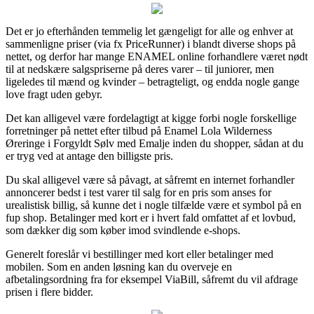
Det er jo efterhånden temmelig let gængeligt for alle og enhver at
sammenligne priser (via fx PriceRunner) i blandt diverse shops på
nettet, og derfor har mange ENAMEL online forhandlere været nødt
til at nedskære salgspriserne på deres varer – til juniorer, men
ligeledes til mænd og kvinder – betragteligt, og endda nogle gange
love fragt uden gebyr.
Det kan alligevel være fordelagtigt at kigge forbi nogle forskellige
forretninger på nettet efter tilbud på Enamel Lola Wilderness
Øreringe i Forgyldt Sølv med Emalje inden du shopper, sådan at du
er tryg ved at antage den billigste pris.
Du skal alligevel være så påvagt, at såfremt en internet forhandler
annoncerer bedst i test varer til salg for en pris som anses for
urealistisk billig, så kunne det i nogle tilfælde være et symbol på en
fup shop. Betalinger med kort er i hvert fald omfattet af et lovbud,
som dækker dig som køber imod svindlende e-shops.
Generelt foreslår vi bestillinger med kort eller betalinger med
mobilen. Som en anden løsning kan du overveje en
afbetalingsordning fra for eksempel ViaBill, såfremt du vil afdrage
prisen i flere bidder.