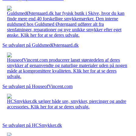
GuldsmedØstergaard.dk har fysisk butik i Skive, hvor du kan
finde mere end 40 forskellige smykkemærker. Den interne
guldsmed hos Guldsmed Østergaard udfører alt fra
stenfatninger, reparationer og nye unikke smykker efter eget
ønske. Klik her for at se deres udvalg.
Se udvalget på GuldsmedØstergaard.dk
HouseofVincent.com producerer langt størstedelen af deres
smykker af genanvendte og naturlige materialer uden på nogen
måde at kompromittere kvaliteten. Klik her for at se deres
udvalg.
Se udvalget på HouseofVincent.com
HCSmykker.dk sælger både ure, smykker, piercinger og andre
accessories. Klik her for at se deres udvalg.
Se udvalget på HCSmykker.dk