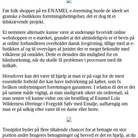
Før folk shopper på en ENAMEL e-forretning burde de ideelt set
granske e-butikkens forretningsbetingelser, det er dog tit et
tidskrævende projekt.
Et nemmere alternativ kunne være at undersøge hvorvidt online
webshoppen er e-mærket, grundet at det almindeligvis er et bevis på
at online forhandleren overholder dansk lovgivning, tillige med at e-
butikken af og til overvåges af jurister der er meget bekendte med
vilkårene på området. Dette er desuden din mulighed for en
håndsrækning, når du skulle få problemer i processen med dit
indkøb.
Herudover kan det være til hjælp at man er på vagt for de mest
essentielle forhold der kan have indvirkning på købet, som fx
hvilken ombytningsret forretningen garanterer. I relation til det er det
på samme måde vigtigt, at man stadigvæk sikrer sin ordremail, så
man senere vil kunne vidne om sin bestilling af Enamel Lola
Wilderness Øreringe i Forgyldt Sølv med Emalje, uafhængig om
man er på udkig efter varer til en dame eller herre.
Trustpilot byder på flere tiltalende chancer for at betragte en stor
portion andre brugeres betragtninger og herved er det en hjælp, at du