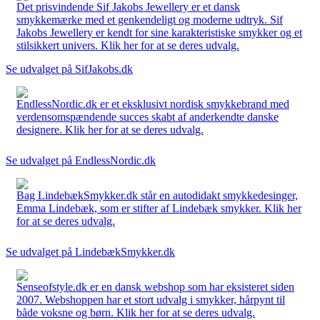
Det prisvindende Sif Jakobs Jewellery er et dansk
smykkemærke med et genkendeligt og moderne udtryk. Sif
Jakobs Jewellery er kendt for sine karakteristiske smykker og et
stilsikkert univers. Klik her for at se deres udvalg.
Se udvalget på SifJakobs.dk
EndlessNordic.dk er et eksklusivt nordisk smykkebrand med
verdensomspændende succes skabt af anderkendte danske
designere. Klik her for at se deres udvalg.
Se udvalget på EndlessNordic.dk
Bag LindebækSmykker.dk står en autodidakt smykkedesinger,
Emma Lindebæk, som er stifter af Lindebæk smykker. Klik her
for at se deres udvalg.
Se udvalget på LindebækSmykker.dk
Senseofstyle.dk er en dansk webshop som har eksisteret siden
2007. Webshoppen har et stort udvalg i smykker, hårpynt til
både voksne og børn. Klik her for at se deres udvalg.