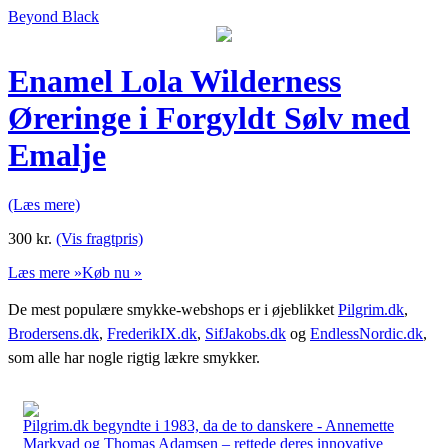
Beyond Black
Enamel Lola Wilderness
Øreringe i Forgyldt Sølv med
Emalje
(Læs mere)
300
kr.
(Vis fragtpris)
Læs mere »
Køb nu »
De mest populære smykke-webshops er i øjeblikket
Pilgrim.dk
,
Brodersens.dk
,
FrederikIX.dk
,
SifJakobs.dk
og
EndlessNordic.dk
,
som alle har nogle rigtig lækre smykker.
Pilgrim.dk begyndte i 1983, da de to danskere - Annemette
Markvad og Thomas Adamsen – rettede deres innovative