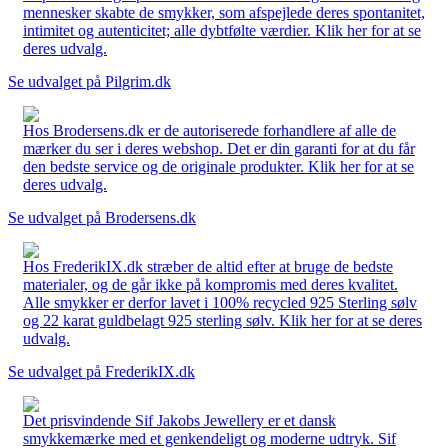
mennesker skabte de smykker, som afspejlede deres spontanitet,
intimitet og autenticitet; alle dybtfølte værdier. Klik her for at se
deres udvalg.
Se udvalget på Pilgrim.dk
Hos Brodersens.dk er de autoriserede forhandlere af alle de
mærker du ser i deres webshop. Det er din garanti for at du får
den bedste service og de originale produkter. Klik her for at se
deres udvalg.
Se udvalget på Brodersens.dk
Hos FrederikIX.dk stræber de altid efter at bruge de bedste
materialer, og de går ikke på kompromis med deres kvalitet.
Alle smykker er derfor lavet i 100% recycled 925 Sterling sølv
og 22 karat guldbelagt 925 sterling sølv. Klik her for at se deres
udvalg.
Se udvalget på FrederikIX.dk
Det prisvindende Sif Jakobs Jewellery er et dansk
smykkemærke med et genkendeligt og moderne udtryk. Sif