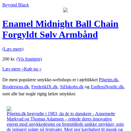
Beyond Black
Enamel Midnight Ball Chain
Forgyldt Sølv Armbånd
(Læs mere)
200
kr.
(Vis fragtpris)
Læs mere »
Køb nu »
De mest populære smykke-webshops er i øjeblikket
Pilgrim.dk
,
Brodersens.dk
,
FrederikIX.dk
,
SifJakobs.dk
og
EndlessNordic.dk
,
som alle har nogle rigtig lækre smykker.
Pilgrim.dk begyndte i 1983, da de to danskere - Annemette
Markvad og Thomas Adamsen – rettede deres innovative
energi mod smykkedesign og fremstillede unikke smykker, som
de primært solgte på festivaler. Med stor kærlighed til musik og