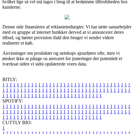
hvilket lige så vel må tages i brug til at bedømme tilfredsheden hos
kunderne.
Denne side finansieres af reklameindtægter. Vi har tætte samarbejder
med en gruppe af internet butikker derved at vi annoncerer deres
tilbud, og høster provision ifald den bruger vi sender videre
realiserer et køb.
Anvisninger om produkter og netshops ajourføres ofte, men vi
ønsker ikke at påtage os ansvaret for justeringer der potentielt er
iværksat siden vi sidst opdaterede vores data.
BITLY:
1
1
1
1
1
1
1
1
1
1
1
1
1
1
1
1
1
1
1
1
1
1
1
1
1
1
1
1
1
1
1
1
1
1
1
1
1
1
1
1
1
1
1
1
1
1
1
1
1
1
1
1
1
1
1
1
1
1
1
1
1
1
1
1
1
1
1
1
1
1
1
1
1
1
1
1
1
1
1
1
1
1
1
1
1
1
1
1
1
1
1
1
1
1
1
1
1
1
1
1
SPOTIFY:
1
1
1
1
1
1
1
1
1
1
1
1
1
1
1
1
1
1
1
1
1
1
1
1
1
1
1
1
1
1
1
1
1
1
1
1
1
1
1
1
1
1
1
1
1
1
1
1
1
1
1
1
1
1
1
1
1
1
1
1
1
1
1
1
1
1
1
1
1
1
1
1
1
1
1
1
1
1
1
1
1
1
1
1
1
1
1
1
1
1
1
1
1
1
1
1
1
1
1
1
CUTTLY BIO:
1
1
1
1
1
1
1
1
1
1
1
1
1
1
1
1
1
1
1
1
1
1
1
1
1
1
1
1
1
1
1
1
1
1
1
1
1