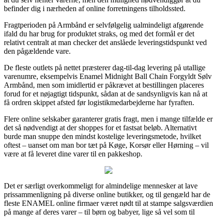
befinder dig i nærheden af online forretningens tilholdssted.
Fragtperioden på Armbånd er selvfølgelig ualmindeligt afgørende
ifald du har brug for produktet straks, og med det formål er det
relativt centralt at man checker det anslåede leveringstidspunkt ved
den pågældende vare.
De fleste outlets på nettet præsterer dag-til-dag levering på utallige
varenumre, eksempelvis Enamel Midnight Ball Chain Forgyldt Sølv
Armbånd, men som imidlertid er påkrævet at bestillingen placeres
forud for et nøjagtigt tidspunkt, sådan at de sandsynligvis kan nå at
få ordren skippet afsted før logistikmedarbejderne har fyraften.
Flere online selskaber garanterer gratis fragt, men i mange tilfælde er
det så nødvendigt at der shoppes for et fastsat beløb. Alternativt
burde man snuppe den mindst kostelige leveringsmetode, hvilket
oftest – uanset om man bor tæt på Køge, Korsør eller Hørning – vil
være at få leveret dine varer til en pakkeshop.
Det er særligt overkommeligt for almindelige mennesker at lave
prissammenligning på diverse online butikker, og til gengæld har de
fleste ENAMEL online firmaer været nødt til at stampe salgsværdien
på mange af deres varer – til børn og babyer, lige så vel som til