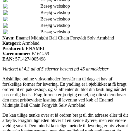
Besøg webshop
Besøg webshop
Besøg webshop
Besøg webshop
Besøg webshop
Navn:
Enamel Midnight Ball Chain Forgyldt Sølv Armbånd
Kategori:
Armbånd
Producent:
ENAMEL
Varenummer:
B16G-59
EAN:
5714274005498
Vurderet til
4.3
ud af 5 stjerner baseret på
45
anmeldelser
Adskillige online virksomheder foreslår nu til dags et hav af
forskellige former for levering. En yndling er i øjeblikket at få bragt
ordren til en pakkeshop, og så afhenter du blot din bestilling når det
passer dig bedst. Fragtformen er jo rigtig enkel, og oftest derudover
den mest prisbevidste løsning til levering ved køb af Enamel
Midnight Ball Chain Forgyldt Sølv Armbånd.
Du kan tillige tænke over at få ordren bragt til din adresse eller til dit
arbejde. Fragtmuligheden bliver tit en kende dyrere, men endvidere
vældig smart. Den mindst kostelige metode til levering er utvivlsomt
at du selv henter varerne, men den mulighed nødvendiggør at du