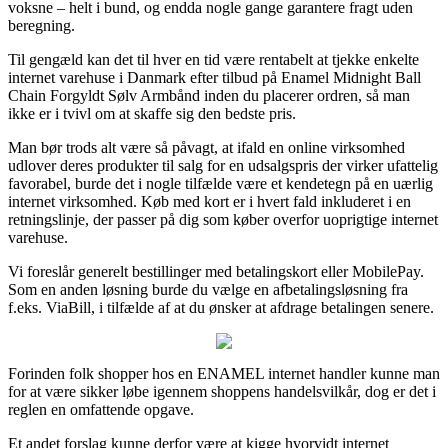
voksne – helt i bund, og endda nogle gange garantere fragt uden
beregning.
Til gengæld kan det til hver en tid være rentabelt at tjekke enkelte
internet varehuse i Danmark efter tilbud på Enamel Midnight Ball
Chain Forgyldt Sølv Armbånd inden du placerer ordren, så man
ikke er i tvivl om at skaffe sig den bedste pris.
Man bør trods alt være så påvagt, at ifald en online virksomhed
udlover deres produkter til salg for en udsalgspris der virker ufattelig
favorabel, burde det i nogle tilfælde være et kendetegn på en uærlig
internet virksomhed. Køb med kort er i hvert fald inkluderet i en
retningslinje, der passer på dig som køber overfor uoprigtige internet
varehuse.
Vi foreslår generelt bestillinger med betalingskort eller MobilePay.
Som en anden løsning burde du vælge en afbetalingsløsning fra
f.eks. ViaBill, i tilfælde af at du ønsker at afdrage betalingen senere.
Forinden folk shopper hos en ENAMEL internet handler kunne man
for at være sikker løbe igennem shoppens handelsvilkår, dog er det i
reglen en omfattende opgave.
Et andet forslag kunne derfor være at kigge hvorvidt internet