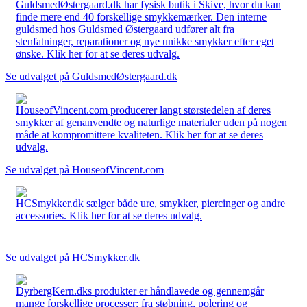
GuldsmedØstergaard.dk har fysisk butik i Skive, hvor du kan
finde mere end 40 forskellige smykkemærker. Den interne
guldsmed hos Guldsmed Østergaard udfører alt fra
stenfatninger, reparationer og nye unikke smykker efter eget
ønske. Klik her for at se deres udvalg.
Se udvalget på GuldsmedØstergaard.dk
HouseofVincent.com producerer langt størstedelen af deres
smykker af genanvendte og naturlige materialer uden på nogen
måde at kompromittere kvaliteten. Klik her for at se deres
udvalg.
Se udvalget på HouseofVincent.com
HCSmykker.dk sælger både ure, smykker, piercinger og andre
accessories. Klik her for at se deres udvalg.
Se udvalget på HCSmykker.dk
DyrbergKern.dks produkter er håndlavede og gennemgår
mange forskellige processer: fra støbning, polering og