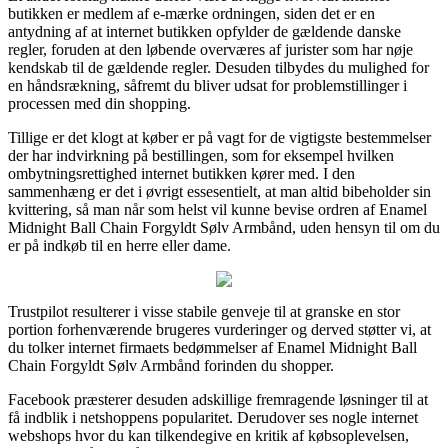
butikken er medlem af e-mærke ordningen, siden det er en
antydning af at internet butikken opfylder de gældende danske
regler, foruden at den løbende overværes af jurister som har nøje
kendskab til de gældende regler. Desuden tilbydes du mulighed for
en håndsrækning, såfremt du bliver udsat for problemstillinger i
processen med din shopping.
Tillige er det klogt at køber er på vagt for de vigtigste bestemmelser
der har indvirkning på bestillingen, som for eksempel hvilken
ombytningsrettighed internet butikken kører med. I den
sammenhæng er det i øvrigt essesentielt, at man altid bibeholder sin
kvittering, så man når som helst vil kunne bevise ordren af Enamel
Midnight Ball Chain Forgyldt Sølv Armbånd, uden hensyn til om du
er på indkøb til en herre eller dame.
Trustpilot resulterer i visse stabile genveje til at granske en stor
portion forhenværende brugeres vurderinger og derved støtter vi, at
du tolker internet firmaets bedømmelser af Enamel Midnight Ball
Chain Forgyldt Sølv Armbånd forinden du shopper.
Facebook præsterer desuden adskillige fremragende løsninger til at
få indblik i netshoppens popularitet. Derudover ses nogle internet
webshops hvor du kan tilkendegive en kritik af købsoplevelsen,