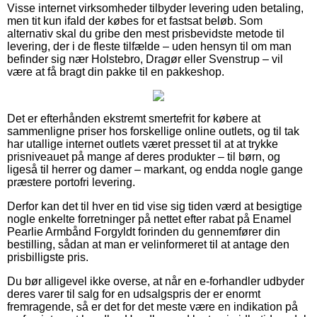
Visse internet virksomheder tilbyder levering uden betaling,
men tit kun ifald der købes for et fastsat beløb. Som
alternativ skal du gribe den mest prisbevidste metode til
levering, der i de fleste tilfælde – uden hensyn til om man
befinder sig nær Holstebro, Dragør eller Svenstrup – vil
være at få bragt din pakke til en pakkeshop.
Det er efterhånden ekstremt smertefrit for købere at
sammenligne priser hos forskellige online outlets, og til tak
har utallige internet outlets været presset til at at trykke
prisniveauet på mange af deres produkter – til børn, og
ligeså til herrer og damer – markant, og endda nogle gange
præstere portofri levering.
Derfor kan det til hver en tid vise sig tiden værd at besigtige
nogle enkelte forretninger på nettet efter rabat på Enamel
Pearlie Armbånd Forgyldt forinden du gennemfører din
bestilling, sådan at man er velinformeret til at antage den
prisbilligste pris.
Du bør alligevel ikke overse, at når en e-forhandler udbyder
deres varer til salg for en udsalgspris der er enormt
fremragende, så er det for det meste være en indikation på