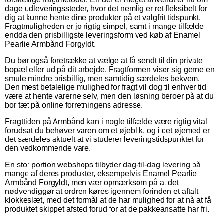
dage udleveringssteder, hvor det nemlig er ret fleksibelt for
dig at kunne hente dine produkter på et valgfrit tidspunkt.
Fragtmuligheden er jo rigtig simpel, samt i mange tilfælde
endda den prisbilligste leveringsform ved køb af Enamel
Pearlie Armbånd Forgyldt.
Du bør også foretrække at vælge at få sendt til din private
bopæl eller ud på dit arbejde. Fragtformen viser sig gerne en
smule mindre prisbillig, men samtidig særdeles bekvem.
Den mest betalelige mulighed for fragt vil dog til enhver tid
være at hente varerne selv, men den løsning beroer på at du
bor tæt på online forretningens adresse.
Fragttiden på Armbånd kan i nogle tilfælde være rigtig vital
forudsat du behøver varen om et øjeblik, og i det øjemed er
det særdeles aktuelt at vi studerer leveringstidspunktet for
den vedkommende vare.
En stor portion webshops tilbyder dag-til-dag levering på
mange af deres produkter, eksempelvis Enamel Pearlie
Armbånd Forgyldt, men vær opmærksom på at det
nødvendiggør at ordren køres igennem forinden et aftalt
klokkeslæt, med det formål at de har mulighed for at nå at få
produktet skippet afsted forud for at de pakkeansatte har fri.