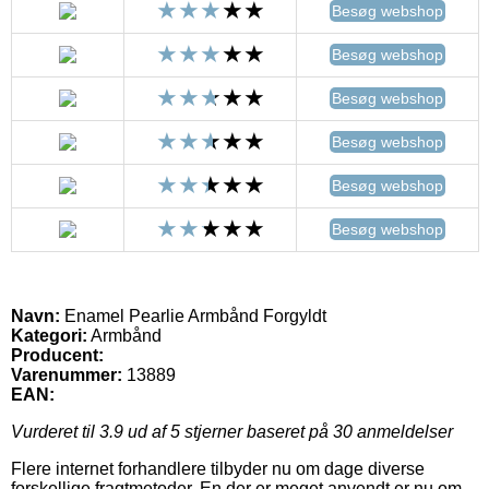
Besøg webshop
Besøg webshop
Besøg webshop
Besøg webshop
Besøg webshop
Besøg webshop
Navn:
Enamel Pearlie Armbånd Forgyldt
Kategori:
Armbånd
Producent:
Varenummer:
13889
EAN:
Vurderet til
3.9
ud af 5 stjerner baseret på
30
anmeldelser
Flere internet forhandlere tilbyder nu om dage diverse
forskellige fragtmetoder. En der er meget anvendt er nu om