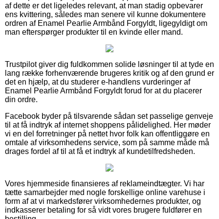
af dette er det ligeledes relevant, at man stadig opbevarer
ens kvittering, således man senere vil kunne dokumentere
ordren af Enamel Pearlie Armbånd Forgyldt, ligegyldigt om
man efterspørger produkter til en kvinde eller mand.
Trustpilot giver dig fuldkommen solide løsninger til at tyde en
lang række forhenværende brugeres kritik og af den grund er
det en hjælp, at du studerer e-handlens vurderinger af
Enamel Pearlie Armbånd Forgyldt forud for at du placerer
din ordre.
Facebook byder på tilsvarende sådan set passelige genveje
til at få indtryk af internet shoppens pålidelighed. Her møder
vi en del forretninger på nettet hvor folk kan offentliggøre en
omtale af virksomhedens service, som på samme måde må
drages fordel af til at få et indtryk af kundetilfredsheden.
Vores hjemmeside finansieres af reklameindtægter. Vi har
tætte samarbejder med nogle forskellige online varehuse i
form af at vi markedsfører virksomhedernes produkter, og
indkasserer betaling for så vidt vores brugere fuldfører en
bestilling.