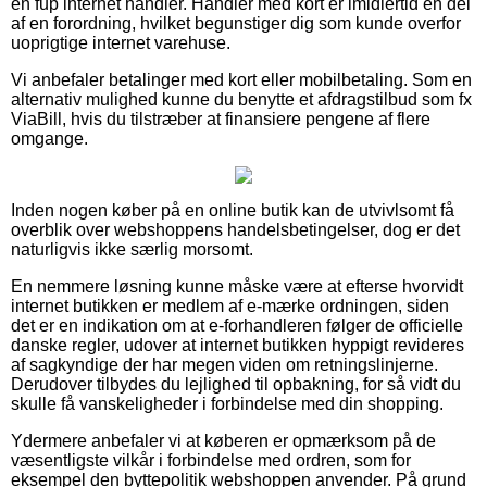
en fup internet handler. Handler med kort er imidlertid en del
af en forordning, hvilket begunstiger dig som kunde overfor
uoprigtige internet varehuse.
Vi anbefaler betalinger med kort eller mobilbetaling. Som en
alternativ mulighed kunne du benytte et afdragstilbud som fx
ViaBill, hvis du tilstræber at finansiere pengene af flere
omgange.
Inden nogen køber på en online butik kan de utvivlsomt få
overblik over webshoppens handelsbetingelser, dog er det
naturligvis ikke særlig morsomt.
En nemmere løsning kunne måske være at efterse hvorvidt
internet butikken er medlem af e-mærke ordningen, siden
det er en indikation om at e-forhandleren følger de officielle
danske regler, udover at internet butikken hyppigt revideres
af sagkyndige der har megen viden om retningslinjerne.
Derudover tilbydes du lejlighed til opbakning, for så vidt du
skulle få vanskeligheder i forbindelse med din shopping.
Ydermere anbefaler vi at køberen er opmærksom på de
væsentligste vilkår i forbindelse med ordren, som for
eksempel den byttepolitik webshoppen anvender. På grund