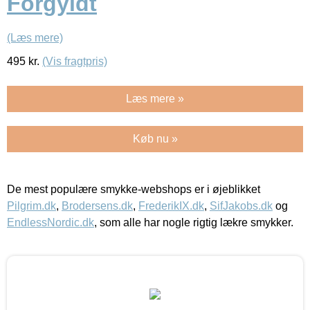
Forgyldt
(Læs mere)
495
kr.
(Vis fragtpris)
Læs mere »
Køb nu »
De mest populære smykke-webshops er i øjeblikket
Pilgrim.dk
,
Brodersens.dk
,
FrederikIX.dk
,
SifJakobs.dk
og
EndlessNordic.dk
, som alle har nogle rigtig lækre smykker.