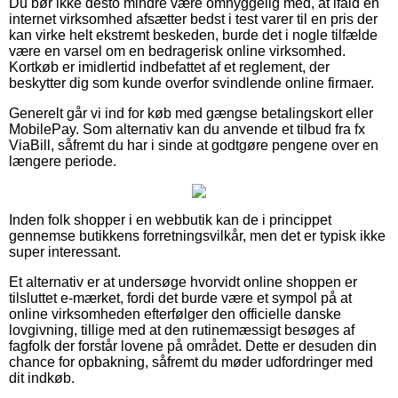
Du bør ikke desto mindre være omhyggelig med, at ifald en
internet virksomhed afsætter bedst i test varer til en pris der
kan virke helt ekstremt beskeden, burde det i nogle tilfælde
være en varsel om en bedragerisk online virksomhed.
Kortkøb er imidlertid indbefattet af et reglement, der
beskytter dig som kunde overfor svindlende online firmaer.
Generelt går vi ind for køb med gængse betalingskort eller
MobilePay. Som alternativ kan du anvende et tilbud fra fx
ViaBill, såfremt du har i sinde at godtgøre pengene over en
længere periode.
Inden folk shopper i en webbutik kan de i princippet
gennemse butikkens forretningsvilkår, men det er typisk ikke
super interessant.
Et alternativ er at undersøge hvorvidt online shoppen er
tilsluttet e-mærket, fordi det burde være et sympol på at
online virksomheden efterfølger den officielle danske
lovgivning, tillige med at den rutinemæssigt besøges af
fagfolk der forstår lovene på området. Dette er desuden din
chance for opbakning, såfremt du møder udfordringer med
dit indkøb.