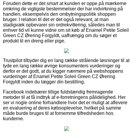
Foruden dette er det smart at kunden er oppe på mærkerne
omkring de vigtigste bestemmelser der har indvirkning på
handlen, eksempelvis den ombytningspolitik shoppen
bruger. I relation til det er det også relevant, at man
stadigvæk opbevarer sin ordrekvittering, således man til
enhver tid vil kunne vidne om sit køb af Enamel Petite Soleil
Green CZ Ørering Forgyldt, uafhængig om du søger et
produkt til en dreng eller pige.
Trustpilot tilbyder dig en lang række strålende løsninger til at
tyde en lang række øvrige konsumenters vurderinger og
derfor er det godt, at du kigger nærmere på webshoppens
vurderinger af Enamel Petite Soleil Green CZ Ørering
Forgyldt inden du lægger din bestilling.
Facebook indebærer tillige fuldstændig fremragende
metoder til at få indtryk af e-forretningens pålidelighed. Her
ser vi nogle online forhandlere hvor det er muligt at aflevere
en evaluering af deres købsoplevelse, hvilket på samme
måde burde bruges til at fornemme tilfredsheden hos
kunderne.