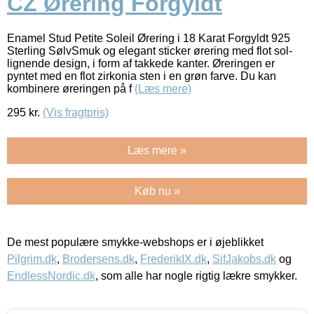
CZ Ørering Forgyldt
Enamel Stud Petite Soleil Ørering i 18 Karat Forgyldt 925
Sterling SølvSmuk og elegant sticker ørering med flot sol-
lignende design, i form af takkede kanter. Øreringen er
pyntet med en flot zirkonia sten i en grøn farve. Du kan
kombinere øreringen på f
(Læs mere)
295
kr.
(Vis fragtpris)
Læs mere »
Køb nu »
De mest populære smykke-webshops er i øjeblikket
Pilgrim.dk
,
Brodersens.dk
,
FrederikIX.dk
,
SifJakobs.dk
og
EndlessNordic.dk
, som alle har nogle rigtig lækre smykker.