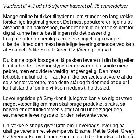
Vurderet til
4.3
ud af 5 stjerner baseret på
35
anmeldelser
Mange online butikker tilbyder nu om stunder en lang række
forskellige fragtmuligheder. Det mest populære er lige nu at
afsende til en pakkeshop, hvor det nemlig er ret fleksibelt for
dig at kunne hente bestillingen når det passer dig.
Fragtmetoden er nemlig særdeles simpel, og i mange
tilfælde tilmed den mest betalelige leveringsmetode ved køb
af Enamel Petite Soleil Green CZ Ørering Forgyldt.
Du kunne også forsøge at få pakken leveret til din bolig eller
til dit arbejde. Leveringstypen er desværre en smule mere
pebret, men endvidere vældig let gængelig. Den mest
letkøbte mulighed for fragt kan ikke benægtes at være at du
selv henter varerne, men dette står og falder med at du er i
kort afstand af online virksomhedens tilholdssted.
Leveringstiden på Smykker til julegave kan vise sig at være
meget væsentlig om man skal bruge produktet straks, så
herved er det fuldkommen vigtigt at du undersøger den
estimerede leveringsdato for den relevante vare.
En række e-shops giver løfte om 1 hverdags levering på
utallige varenumre, eksempelvis Enamel Petite Soleil Green
CZ Ørering Forgyldt, men som imidlertid er forudsat at du når