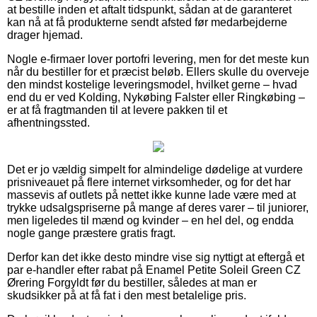
at bestille inden et aftalt tidspunkt, sådan at de garanteret
kan nå at få produkterne sendt afsted før medarbejderne
drager hjemad.
Nogle e-firmaer lover portofri levering, men for det meste kun
når du bestiller for et præcist beløb. Ellers skulle du overveje
den mindst kostelige leveringsmodel, hvilket gerne – hvad
end du er ved Kolding, Nykøbing Falster eller Ringkøbing –
er at få fragtmanden til at levere pakken til et
afhentningssted.
Det er jo vældig simpelt for almindelige dødelige at vurdere
prisniveauet på flere internet virksomheder, og for det har
massevis af outlets på nettet ikke kunne lade være med at
trykke udsalgspriserne på mange af deres varer – til juniorer,
men ligeledes til mænd og kvinder – en hel del, og endda
nogle gange præstere gratis fragt.
Derfor kan det ikke desto mindre vise sig nyttigt at eftergå et
par e-handler efter rabat på Enamel Petite Soleil Green CZ
Ørering Forgyldt før du bestiller, således at man er
skudsikker på at få fat i den mest betalelige pris.