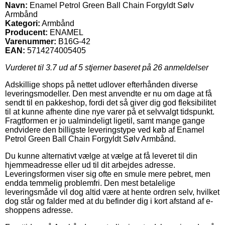
Navn:
Enamel Petrol Green Ball Chain Forgyldt Sølv
Armbånd
Kategori:
Armbånd
Producent:
ENAMEL
Varenummer:
B16G-42
EAN:
5714274005405
Vurderet til
3.7
ud af 5 stjerner baseret på
26
anmeldelser
Adskillige shops på nettet udlover efterhånden diverse
leveringsmodeller. Den mest anvendte er nu om dage at få
sendt til en pakkeshop, fordi det så giver dig god fleksibilitet
til at kunne afhente dine nye varer på et selvvalgt tidspunkt.
Fragtformen er jo ualmindeligt ligetil, samt mange gange
endvidere den billigste leveringstype ved køb af Enamel
Petrol Green Ball Chain Forgyldt Sølv Armbånd.
Du kunne alternativt vælge at vælge at få leveret til din
hjemmeadresse eller ud til dit arbejdes adresse.
Leveringsformen viser sig ofte en smule mere pebret, men
endda temmelig problemfri. Den mest betalelige
leveringsmåde vil dog altid være at hente ordren selv, hvilket
dog står og falder med at du befinder dig i kort afstand af e-
shoppens adresse.