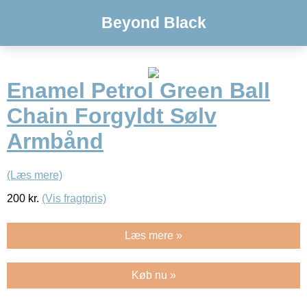
Beyond Black
Enamel Petrol Green Ball
Chain Forgyldt Sølv
Armbånd
(Læs mere)
200
kr.
(Vis fragtpris)
Læs mere »
Køb nu »