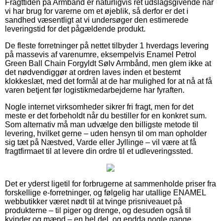
Fragttiden på Armbånd er naturligvis ret udslagsgivende når
vi har brug for varerne om et øjeblik, så derfor er det i
sandhed væsentligt at vi undersøger den estimerede
leveringstid for det pågældende produkt.
De fleste forretninger på nettet tilbyder 1 hverdags levering
på massevis af varenumre, eksempelvis Enamel Petrol
Green Ball Chain Forgyldt Sølv Armbånd, men glem ikke at
det nødvendiggør at ordren laves inden et bestemt
klokkeslæt, med det formål at de har mulighed for at nå at få
varen betjent før logistikmedarbejderne har fyraften.
Nogle internet virksomheder sikrer fri fragt, men for det
meste er det forbeholdt når du bestiller for en konkret sum.
Som alternativ må man udvælge den billigste metode til
levering, hvilket gerne – uden hensyn til om man opholder
sig tæt på Næstved, Varde eller Jyllinge – vil være at få
fragtfirmaet til at levere din ordre til et udleveringssted.
Det er yderst ligetil for forbrugerne at sammenholde priser fra
forskellige e-forretninger, og følgelig har utallige ENAMEL
webbutikker været nødt til at tvinge prisniveauet på
produkterne – til piger og drenge, og desuden også til
kvinder og mænd – en hel del, og endda nogle gange