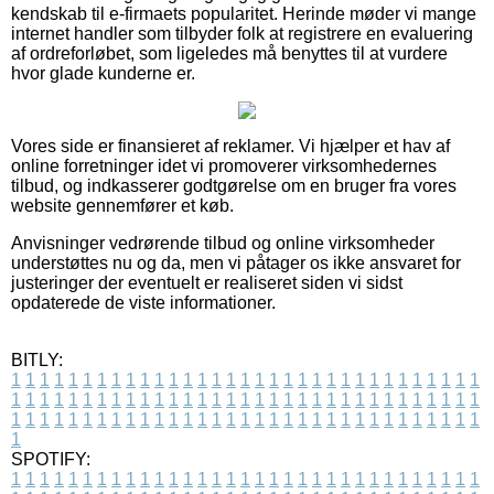
kendskab til e-firmaets popularitet. Herinde møder vi mange
internet handler som tilbyder folk at registrere en evaluering
af ordreforløbet, som ligeledes må benyttes til at vurdere
hvor glade kunderne er.
Vores side er finansieret af reklamer. Vi hjælper et hav af
online forretninger idet vi promoverer virksomhedernes
tilbud, og indkasserer godtgørelse om en bruger fra vores
website gennemfører et køb.
Anvisninger vedrørende tilbud og online virksomheder
understøttes nu og da, men vi påtager os ikke ansvaret for
justeringer der eventuelt er realiseret siden vi sidst
opdaterede de viste informationer.
BITLY:
1
1
1
1
1
1
1
1
1
1
1
1
1
1
1
1
1
1
1
1
1
1
1
1
1
1
1
1
1
1
1
1
1
1
1
1
1
1
1
1
1
1
1
1
1
1
1
1
1
1
1
1
1
1
1
1
1
1
1
1
1
1
1
1
1
1
1
1
1
1
1
1
1
1
1
1
1
1
1
1
1
1
1
1
1
1
1
1
1
1
1
1
1
1
1
1
1
1
1
1
SPOTIFY:
1
1
1
1
1
1
1
1
1
1
1
1
1
1
1
1
1
1
1
1
1
1
1
1
1
1
1
1
1
1
1
1
1