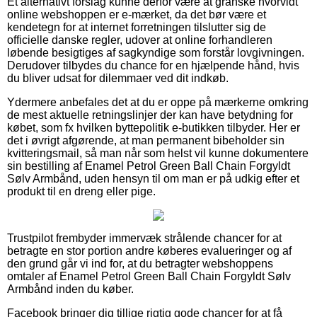
Et alternativt forslag kunne derfor være at granske hvorvidt
online webshoppen er e-mærket, da det bør være et
kendetegn for at internet forretningen tilslutter sig de
officielle danske regler, udover at online forhandleren
løbende besigtiges af sagkyndige som forstår lovgivningen.
Derudover tilbydes du chance for en hjælpende hånd, hvis
du bliver udsat for dilemmaer ved dit indkøb.
Ydermere anbefales det at du er oppe på mærkerne omkring
de mest aktuelle retningslinjer der kan have betydning for
købet, som fx hvilken byttepolitik e-butikken tilbyder. Her er
det i øvrigt afgørende, at man permanent bibeholder sin
kvitteringsmail, så man når som helst vil kunne dokumentere
sin bestilling af Enamel Petrol Green Ball Chain Forgyldt
Sølv Armbånd, uden hensyn til om man er på udkig efter et
produkt til en dreng eller pige.
Trustpilot frembyder immervæk strålende chancer for at
betragte en stor portion andre køberes evalueringer og af
den grund går vi ind for, at du betragter webshoppens
omtaler af Enamel Petrol Green Ball Chain Forgyldt Sølv
Armbånd inden du køber.
Facebook bringer dig tillige rigtig gode chancer for at få