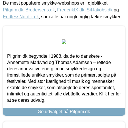
De mest populære smykke-webshops er i øjeblikket
Pilgrim.dk
,
Brodersens.dk
,
FrederikIX.dk
,
SifJakobs.dk
og
EndlessNordic.dk
, som alle har nogle rigtig lækre smykker.
Pilgrim.dk begyndte i 1983, da de to danskere -
Annemette Markvad og Thomas Adamsen – rettede
deres innovative energi mod smykkedesign og
fremstillede unikke smykker, som de primært solgte på
festivaler. Med stor kærlighed til musik og mennesker
skabte de smykker, som afspejlede deres spontanitet,
intimitet og autenticitet; alle dybtfølte værdier. Klik her for
at se deres udvalg.
Se udvalget på Pilgrim.dk