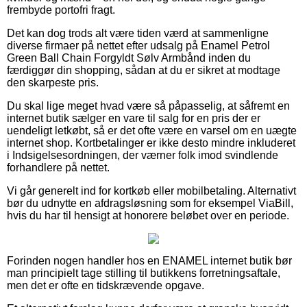
frembyde portofri fragt.
Det kan dog trods alt være tiden værd at sammenligne
diverse firmaer på nettet efter udsalg på Enamel Petrol
Green Ball Chain Forgyldt Sølv Armbånd inden du
færdiggør din shopping, sådan at du er sikret at modtage
den skarpeste pris.
Du skal lige meget hvad være så påpasselig, at såfremt en
internet butik sælger en vare til salg for en pris der er
uendeligt letkøbt, så er det ofte være en varsel om en uægte
internet shop. Kortbetalinger er ikke desto mindre inkluderet
i Indsigelsesordningen, der værner folk imod svindlende
forhandlere på nettet.
Vi går generelt ind for kortkøb eller mobilbetaling. Alternativt
bør du udnytte en afdragsløsning som for eksempel ViaBill,
hvis du har til hensigt at honorere beløbet over en periode.
Forinden nogen handler hos en ENAMEL internet butik bør
man principielt tage stilling til butikkens forretningsaftale,
men det er ofte en tidskrævende opgave.