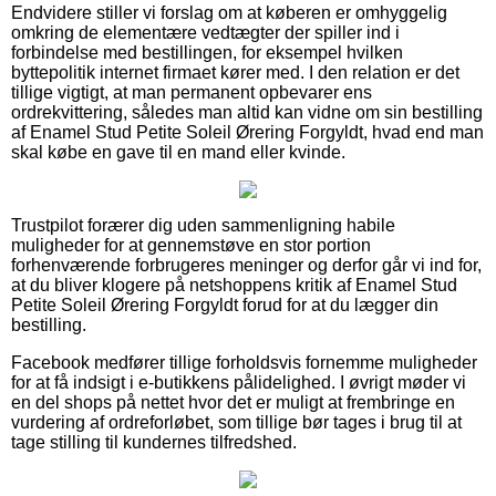
Endvidere stiller vi forslag om at køberen er omhyggelig
omkring de elementære vedtægter der spiller ind i
forbindelse med bestillingen, for eksempel hvilken
byttepolitik internet firmaet kører med. I den relation er det
tillige vigtigt, at man permanent opbevarer ens
ordrekvittering, således man altid kan vidne om sin bestilling
af Enamel Stud Petite Soleil Ørering Forgyldt, hvad end man
skal købe en gave til en mand eller kvinde.
Trustpilot forærer dig uden sammenligning habile
muligheder for at gennemstøve en stor portion
forhenværende forbrugeres meninger og derfor går vi ind for,
at du bliver klogere på netshoppens kritik af Enamel Stud
Petite Soleil Ørering Forgyldt forud for at du lægger din
bestilling.
Facebook medfører tillige forholdsvis fornemme muligheder
for at få indsigt i e-butikkens pålidelighed. I øvrigt møder vi
en del shops på nettet hvor det er muligt at frembringe en
vurdering af ordreforløbet, som tillige bør tages i brug til at
tage stilling til kundernes tilfredshed.