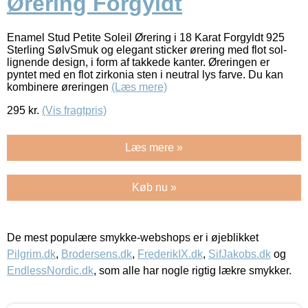
Ørering Forgyldt
Enamel Stud Petite Soleil Ørering i 18 Karat Forgyldt 925
Sterling SølvSmuk og elegant sticker ørering med flot sol-
lignende design, i form af takkede kanter. Øreringen er
pyntet med en flot zirkonia sten i neutral lys farve. Du kan
kombinere øreringen
(Læs mere)
295
kr.
(Vis fragtpris)
Læs mere »
Køb nu »
De mest populære smykke-webshops er i øjeblikket
Pilgrim.dk
,
Brodersens.dk
,
FrederikIX.dk
,
SifJakobs.dk
og
EndlessNordic.dk
, som alle har nogle rigtig lækre smykker.