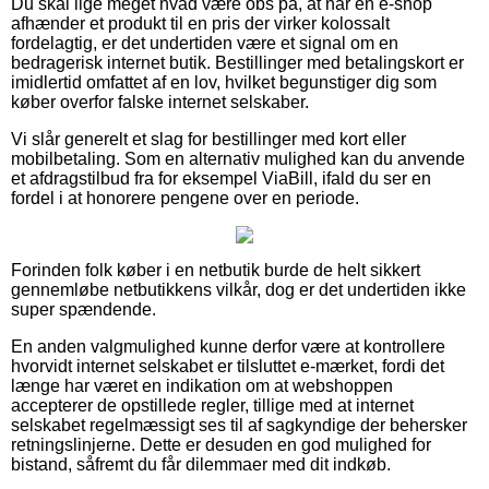
Du skal lige meget hvad være obs på, at når en e-shop
afhænder et produkt til en pris der virker kolossalt
fordelagtig, er det undertiden være et signal om en
bedragerisk internet butik. Bestillinger med betalingskort er
imidlertid omfattet af en lov, hvilket begunstiger dig som
køber overfor falske internet selskaber.
Vi slår generelt et slag for bestillinger med kort eller
mobilbetaling. Som en alternativ mulighed kan du anvende
et afdragstilbud fra for eksempel ViaBill, ifald du ser en
fordel i at honorere pengene over en periode.
Forinden folk køber i en netbutik burde de helt sikkert
gennemløbe netbutikkens vilkår, dog er det undertiden ikke
super spændende.
En anden valgmulighed kunne derfor være at kontrollere
hvorvidt internet selskabet er tilsluttet e-mærket, fordi det
længe har været en indikation om at webshoppen
accepterer de opstillede regler, tillige med at internet
selskabet regelmæssigt ses til af sagkyndige der behersker
retningslinjerne. Dette er desuden en god mulighed for
bistand, såfremt du får dilemmaer med dit indkøb.