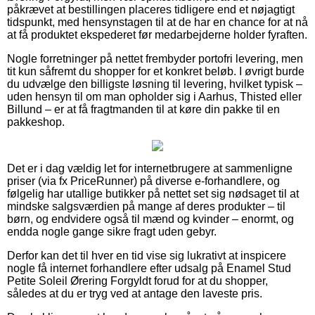
påkrævet at bestillingen placeres tidligere end et nøjagtigt
tidspunkt, med hensynstagen til at de har en chance for at nå
at få produktet ekspederet før medarbejderne holder fyraften.
Nogle forretninger på nettet frembyder portofri levering, men
tit kun såfremt du shopper for et konkret beløb. I øvrigt burde
du udvælge den billigste løsning til levering, hvilket typisk –
uden hensyn til om man opholder sig i Aarhus, Thisted eller
Billund – er at få fragtmanden til at køre din pakke til en
pakkeshop.
Det er i dag vældig let for internetbrugere at sammenligne
priser (via fx PriceRunner) på diverse e-forhandlere, og
følgelig har utallige butikker på nettet set sig nødsaget til at
mindske salgsværdien på mange af deres produkter – til
børn, og endvidere også til mænd og kvinder – enormt, og
endda nogle gange sikre fragt uden gebyr.
Derfor kan det til hver en tid vise sig lukrativt at inspicere
nogle få internet forhandlere efter udsalg på Enamel Stud
Petite Soleil Ørering Forgyldt forud for at du shopper,
således at du er tryg ved at antage den laveste pris.