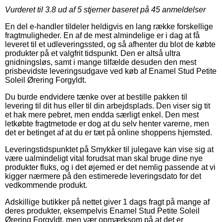
Vurderet til
3.8
ud af 5 stjerner baseret på
45
anmeldelser
En del e-handler tildeler heldigvis en lang række forskellige
fragtmuligheder. En af de mest almindelige er i dag at få
leveret til et udleveringssted, og så afhenter du blot de købte
produkter på et valgfrit tidspunkt. Den er altså ultra
gnidningsløs, samt i mange tilfælde desuden den mest
prisbevidste leveringsudgave ved køb af Enamel Stud Petite
Soleil Ørering Forgyldt.
Du burde endvidere tænke over at bestille pakken til
levering til dit hus eller til din arbejdsplads. Den viser sig tit
et hak mere pebret, men endda særligt enkel. Den mest
letkøbte fragtmetode er dog at du selv henter varerne, men
det er betinget af at du er tæt på online shoppens hjemsted.
Leveringstidspunktet på Smykker til julegave kan vise sig at
være ualmindeligt vital forudsat man skal bruge dine nye
produkter fluks, og i det øjemed er det nemlig passende at vi
kigger nærmere på den estimerede leveringsdato for det
vedkommende produkt.
Adskillige butikker på nettet giver 1 dags fragt på mange af
deres produkter, eksempelvis Enamel Stud Petite Soleil
Ørering Forgyldt, men vær opmærksom på at det er