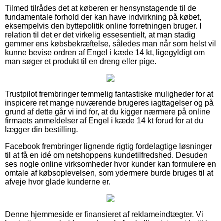
Tilmed tilrådes det at køberen er hensynstagende til de
fundamentale forhold der kan have indvirkning på købet,
eksempelvis den byttepolitik online forretningen bruger. I
relation til det er det virkelig essesentielt, at man stadig
gemmer ens købsbekræftelse, således man når som helst vil
kunne bevise ordren af Engel i kæde 14 kt, ligegyldigt om
man søger et produkt til en dreng eller pige.
Trustpilot frembringer temmelig fantastiske muligheder for at
inspicere ret mange nuværende brugeres iagttagelser og på
grund af dette går vi ind for, at du kigger nærmere på online
firmaets anmeldelser af Engel i kæde 14 kt forud for at du
lægger din bestilling.
Facebook frembringer lignende rigtig fordelagtige løsninger
til at få en idé om netshoppens kundetilfredshed. Desuden
ses nogle online virksomheder hvor kunder kan formulere en
omtale af købsoplevelsen, som ydermere burde bruges til at
afveje hvor glade kunderne er.
Denne hjemmeside er finansieret af reklameindtægter. Vi