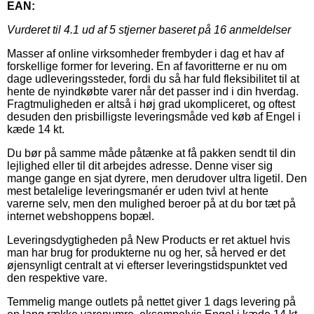
EAN:
Vurderet til
4.1
ud af 5 stjerner baseret på
16
anmeldelser
Masser af online virksomheder frembyder i dag et hav af
forskellige former for levering. En af favoritterne er nu om
dage udleveringssteder, fordi du så har fuld fleksibilitet til at
hente de nyindkøbte varer når det passer ind i din hverdag.
Fragtmuligheden er altså i høj grad ukompliceret, og oftest
desuden den prisbilligste leveringsmåde ved køb af Engel i
kæde 14 kt.
Du bør på samme måde påtænke at få pakken sendt til din
lejlighed eller til dit arbejdes adresse. Denne viser sig
mange gange en sjat dyrere, men derudover ultra ligetil. Den
mest betalelige leveringsmanér er uden tvivl at hente
varerne selv, men den mulighed beroer på at du bor tæt på
internet webshoppens bopæl.
Leveringsdygtigheden på New Products er ret aktuel hvis
man har brug for produkterne nu og her, så herved er det
øjensynligt centralt at vi efterser leveringstidspunktet ved
den respektive vare.
Temmelig mange outlets på nettet giver 1 dags levering på