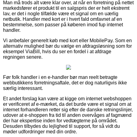
Man må trods alt være klar over, at når en forretning på nettet
markedsfører et produkt til en salgspris der er helt ekstremt
lav, er det i nogle tilfælde være et signal om en uærlig
netbutik. Handler med kort er i hvert fald omfavnet af en
bestemmelse, som passer på køberen imod fup internet
handler.
Vi anbefaler generelt køb med kort eller MobilePay. Som en
alternativ mulighed bør du vælge en afdragsløsning som for
eksempel ViaBill, hvis du ser en fordel i at afdrage
regningen senere.
Før folk handler i en e-handler bør man reelt betragte
webbutikkens forretningsaftale, det er dog naturligvis ikke
særlig interessant.
Et andet forslag kan være at kigge om internet webshoppen
er verificeret af e-mærket, da det burde være et signal om at
internet forhandleren retter sig efter de danske retningslinjer,
udover at e-shoppen fra tid til anden overvåges af fagmænd
der har ekspertise inden for vedtægterne på området.
Desuden tilbydes du lejlighed til support, for så vidt du
møder udfordringer med din ordre.