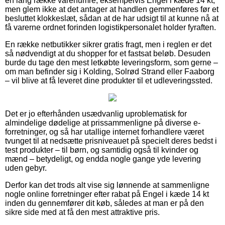
en lang række varenumre, eksempelvis Engel i kæde 14 kt,
men glem ikke at det antager at handlen gemmenføres før et
besluttet klokkeslæt, sådan at de har udsigt til at kunne nå at
få varerne ordnet forinden logistikpersonalet holder fyraften.
En række netbutikker sikrer gratis fragt, men i reglen er det
så nødvendigt at du shopper for et fastsat beløb. Desuden
burde du tage den mest letkøbte leveringsform, som gerne –
om man befinder sig i Kolding, Solrød Strand eller Faaborg
– vil blive at få leveret dine produkter til et udleveringssted.
Det er jo efterhånden usædvanlig uproblematisk for
almindelige dødelige at prissammenligne på diverse e-
forretninger, og så har utallige internet forhandlere været
tvunget til at nedsætte prisniveauet på specielt deres bedst i
test produkter – til børn, og samtidig også til kvinder og
mænd – betydeligt, og endda nogle gange yde levering
uden gebyr.
Derfor kan det trods alt vise sig lønnende at sammenligne
nogle online forretninger efter rabat på Engel i kæde 14 kt
inden du gennemfører dit køb, således at man er på den
sikre side med at få den mest attraktive pris.