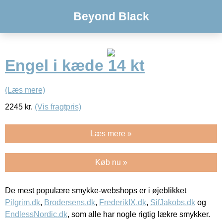
Beyond Black
Engel i kæde 14 kt
(Læs mere)
2245
kr.
(Vis fragtpris)
Læs mere »
Køb nu »
De mest populære smykke-webshops er i øjeblikket
Pilgrim.dk
,
Brodersens.dk
,
FrederikIX.dk
,
SifJakobs.dk
og
EndlessNordic.dk
, som alle har nogle rigtig lækre smykker.