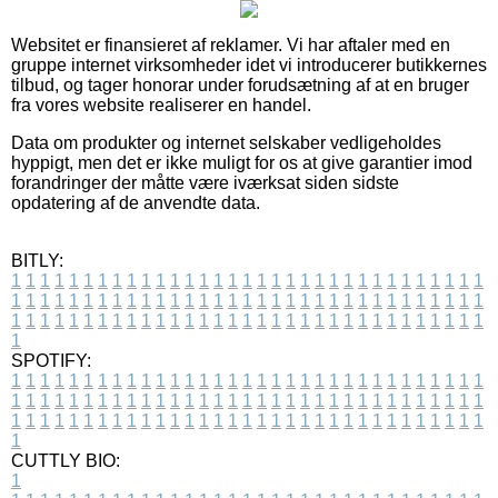
Websitet er finansieret af reklamer. Vi har aftaler med en
gruppe internet virksomheder idet vi introducerer butikkernes
tilbud, og tager honorar under forudsætning af at en bruger
fra vores website realiserer en handel.
Data om produkter og internet selskaber vedligeholdes
hyppigt, men det er ikke muligt for os at give garantier imod
forandringer der måtte være iværksat siden sidste
opdatering af de anvendte data.
BITLY:
1
1
1
1
1
1
1
1
1
1
1
1
1
1
1
1
1
1
1
1
1
1
1
1
1
1
1
1
1
1
1
1
1
1
1
1
1
1
1
1
1
1
1
1
1
1
1
1
1
1
1
1
1
1
1
1
1
1
1
1
1
1
1
1
1
1
1
1
1
1
1
1
1
1
1
1
1
1
1
1
1
1
1
1
1
1
1
1
1
1
1
1
1
1
1
1
1
1
1
1
SPOTIFY:
1
1
1
1
1
1
1
1
1
1
1
1
1
1
1
1
1
1
1
1
1
1
1
1
1
1
1
1
1
1
1
1
1
1
1
1
1
1
1
1
1
1
1
1
1
1
1
1
1
1
1
1
1
1
1
1
1
1
1
1
1
1
1
1
1
1
1
1
1
1
1
1
1
1
1
1
1
1
1
1
1
1
1
1
1
1
1
1
1
1
1
1
1
1
1
1
1
1
1
1
CUTTLY BIO:
1