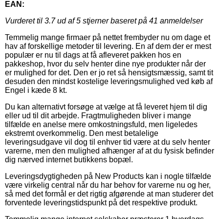
EAN:
Vurderet til
3.7
ud af 5 stjerner baseret på
41
anmeldelser
Temmelig mange firmaer på nettet frembyder nu om dage et
hav af forskellige metoder til levering. En af dem der er mest
populær er nu til dags at få afleveret pakken hos en
pakkeshop, hvor du selv henter dine nye produkter når der
er mulighed for det. Den er jo ret så hensigtsmæssig, samt tit
desuden den mindst kostelige leveringsmulighed ved køb af
Engel i kæde 8 kt.
Du kan alternativt forsøge at vælge at få leveret hjem til dig
eller ud til dit arbejde. Fragtmuligheden bliver i mange
tilfælde en anelse mere omkostningsfuld, men ligeledes
ekstremt overkommelig. Den mest betalelige
leveringsudgave vil dog til enhver tid være at du selv henter
varerne, men den mulighed afhænger af at du fysisk befinder
dig nærved internet butikkens bopæl.
Leveringsdygtigheden på New Products kan i nogle tilfælde
være virkelig central når du har behov for varerne nu og her,
så med det formål er det rigtig afgørende at man studerer det
forventede leveringstidspunkt på det respektive produkt.