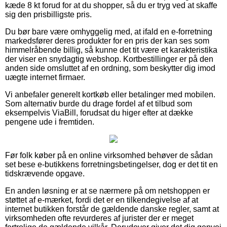
kæde 8 kt forud for at du shopper, så du er tryg ved at skaffe
sig den prisbilligste pris.
Du bør bare være omhyggelig med, at ifald en e-forretning
markedsfører deres produkter for en pris der kan ses som
himmelråbende billig, så kunne det tit være et karakteristika
der viser en snydagtig webshop. Kortbestillinger er på den
anden side omsluttet af en ordning, som beskytter dig imod
uægte internet firmaer.
Vi anbefaler generelt kortkøb eller betalinger med mobilen.
Som alternativ burde du drage fordel af et tilbud som
eksempelvis ViaBill, forudsat du higer efter at dække
pengene ude i fremtiden.
Før folk køber på en online virksomhed behøver de sådan
set bese e-butikkens forretningsbetingelser, dog er det tit en
tidskrævende opgave.
En anden løsning er at se nærmere på om netshoppen er
støttet af e-mærket, fordi det er en tilkendegivelse af at
internet butikken forstår de gældende danske regler, samt at
virksomheden ofte revurderes af jurister der er meget