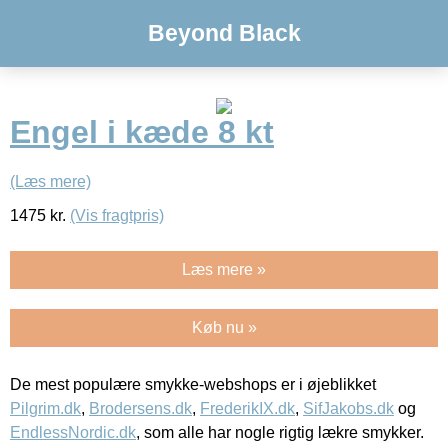
Beyond Black
Engel i kæde 8 kt
(Læs mere)
1475
kr.
(Vis fragtpris)
Læs mere »
Køb nu »
De mest populære smykke-webshops er i øjeblikket
Pilgrim.dk
,
Brodersens.dk
,
FrederikIX.dk
,
SifJakobs.dk
og
EndlessNordic.dk
, som alle har nogle rigtig lækre smykker.