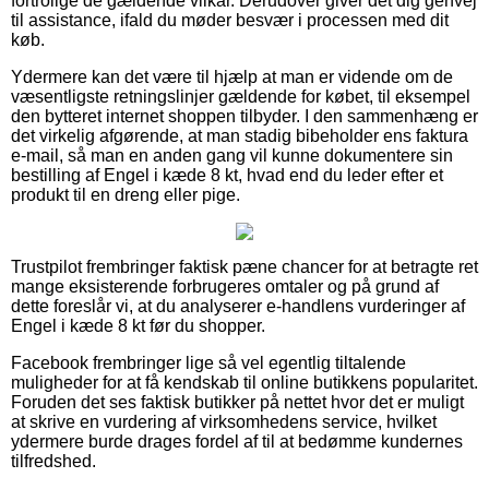
fortrolige de gældende vilkår. Derudover giver det dig genvej
til assistance, ifald du møder besvær i processen med dit
køb.
Ydermere kan det være til hjælp at man er vidende om de
væsentligste retningslinjer gældende for købet, til eksempel
den bytteret internet shoppen tilbyder. I den sammenhæng er
det virkelig afgørende, at man stadig bibeholder ens faktura
e-mail, så man en anden gang vil kunne dokumentere sin
bestilling af Engel i kæde 8 kt, hvad end du leder efter et
produkt til en dreng eller pige.
Trustpilot frembringer faktisk pæne chancer for at betragte ret
mange eksisterende forbrugeres omtaler og på grund af
dette foreslår vi, at du analyserer e-handlens vurderinger af
Engel i kæde 8 kt før du shopper.
Facebook frembringer lige så vel egentlig tiltalende
muligheder for at få kendskab til online butikkens popularitet.
Foruden det ses faktisk butikker på nettet hvor det er muligt
at skrive en vurdering af virksomhedens service, hvilket
ydermere burde drages fordel af til at bedømme kundernes
tilfredshed.