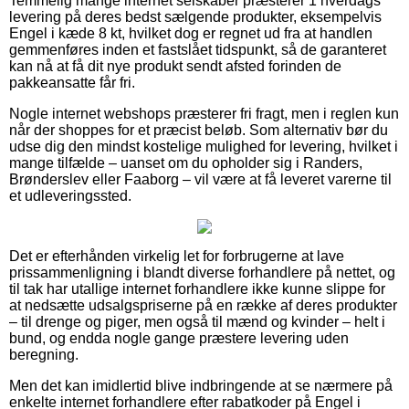
Temmelig mange internet selskaber præsterer 1 hverdags
levering på deres bedst sælgende produkter, eksempelvis
Engel i kæde 8 kt, hvilket dog er regnet ud fra at handlen
gemmenføres inden et fastslået tidspunkt, så de garanteret
kan nå at få dit nye produkt sendt afsted forinden de
pakkeansatte får fri.
Nogle internet webshops præsterer fri fragt, men i reglen kun
når der shoppes for et præcist beløb. Som alternativ bør du
udse dig den mindst kostelige mulighed for levering, hvilket i
mange tilfælde – uanset om du opholder sig i Randers,
Brønderslev eller Faaborg – vil være at få leveret varerne til
et udleveringssted.
Det er efterhånden virkelig let for forbrugerne at lave
prissammenligning i blandt diverse forhandlere på nettet, og
til tak har utallige internet forhandlere ikke kunne slippe for
at nedsætte udsalgspriserne på en række af deres produkter
– til drenge og piger, men også til mænd og kvinder – helt i
bund, og endda nogle gange præstere levering uden
beregning.
Men det kan imidlertid blive indbringende at se nærmere på
enkelte internet forhandlere efter rabatkoder på Engel i