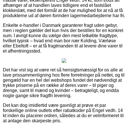
masse varer, eksempelvis Engel vedh. 14 kt, som trods alt
afhænger af at handlen laves tidligere end et fastslået
klokkeslæt, med det formål at de har mulighed for at nå at få
produkterne ud af døren forinden lagermedarbejderne har fri.
Enkelte e-handler i Danmark garanterer fragt uden gebyr,
men i reglen gælder det kun hvis der bestilles for en konkret
sum. I øvrigt kunne du vælge den mest letkøbte fragttype,
hvilket typisk – hvad end man bor nær Kolding, Værløse
eller Ebeltoft – er at få fragtmanden til at levere dine varer til
et afhentningssted.
Det har vist sig at være ret så hensigtsmæssigt for os alle at
lave prissammenligning hos flere forretninger på nettet, og til
gengæld har en hel del webshops fundet det nødvendigt at
trykke priserne på en række af deres varer – til piger og
drenge, samt til mænd og kvinder – betragteligt, og endda
nogle gange sikre fragtfri levering.
Det kan dog imidlertid være gavnligt at prøve et par
forskellige online outlets efter rabatkoder på Engel vedh. 14
kt inden du placerer ordren, således at du er velinformeret til
at antage den skarpeste pris.