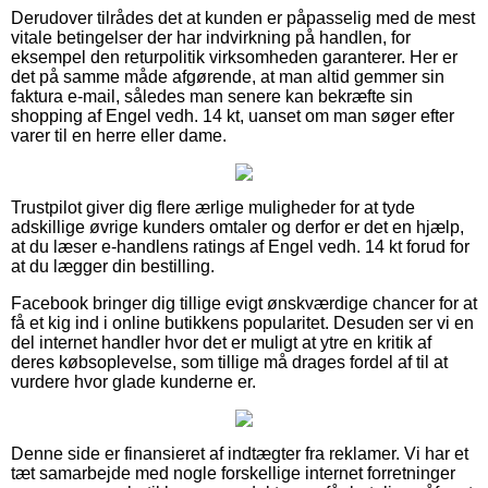
Derudover tilrådes det at kunden er påpasselig med de mest
vitale betingelser der har indvirkning på handlen, for
eksempel den returpolitik virksomheden garanterer. Her er
det på samme måde afgørende, at man altid gemmer sin
faktura e-mail, således man senere kan bekræfte sin
shopping af Engel vedh. 14 kt, uanset om man søger efter
varer til en herre eller dame.
Trustpilot giver dig flere ærlige muligheder for at tyde
adskillige øvrige kunders omtaler og derfor er det en hjælp,
at du læser e-handlens ratings af Engel vedh. 14 kt forud for
at du lægger din bestilling.
Facebook bringer dig tillige evigt ønskværdige chancer for at
få et kig ind i online butikkens popularitet. Desuden ser vi en
del internet handler hvor det er muligt at ytre en kritik af
deres købsoplevelse, som tillige må drages fordel af til at
vurdere hvor glade kunderne er.
Denne side er finansieret af indtægter fra reklamer. Vi har et
tæt samarbejde med nogle forskellige internet forretninger