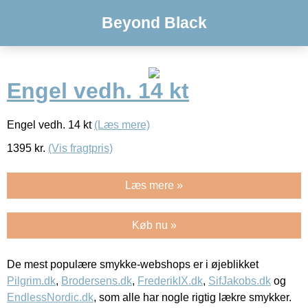
Beyond Black
Engel vedh. 14 kt
Engel vedh. 14 kt
(Læs mere)
1395
kr.
(Vis fragtpris)
Læs mere »
Køb nu »
De mest populære smykke-webshops er i øjeblikket
Pilgrim.dk
,
Brodersens.dk
,
FrederikIX.dk
,
SifJakobs.dk
og
EndlessNordic.dk
, som alle har nogle rigtig lækre smykker.