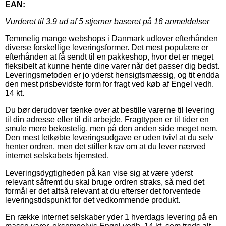
EAN:
Vurderet til
3.9
ud af 5 stjerner baseret på
16
anmeldelser
Temmelig mange webshops i Danmark udlover efterhånden
diverse forskellige leveringsformer. Det mest populære er
efterhånden at få sendt til en pakkeshop, hvor det er meget
fleksibelt at kunne hente dine varer når det passer dig bedst.
Leveringsmetoden er jo yderst hensigtsmæssig, og tit endda
den mest prisbevidste form for fragt ved køb af Engel vedh.
14 kt.
Du bør derudover tænke over at bestille varerne til levering
til din adresse eller til dit arbejde. Fragttypen er til tider en
smule mere bekostelig, men på den anden side meget nem.
Den mest letkøbte leveringsudgave er uden tvivl at du selv
henter ordren, men det stiller krav om at du lever nærved
internet selskabets hjemsted.
Leveringsdygtigheden på kan vise sig at være yderst
relevant såfremt du skal bruge ordren straks, så med det
formål er det altså relevant at du efterser det forventede
leveringstidspunkt for det vedkommende produkt.
En række internet selskaber yder 1 hverdags levering på en