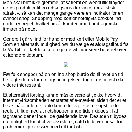
Man skal blot ikke glemme, at såfremt en webbutik tilbyder
deres produkter til en udsalgspris der virker urealistisk
attraktiv, så kan det mange gange være en indikator for en
svindel shop. Shopping med kort er heldigvis dækket ind
under en regel, hvilket bistår kunden imod bedrageriske
firmaer på nettet.
Generelt går vi ind for handler med kort eller MobilePay.
Som en alternativ mulighed bør du vælge et afdragstilbud fra
fx ViaBill, i tilfælde af at du gerne vil finansiere beløbet over
et længere tidsrum.
Før folk shopper på en online shop burde de til hver en tid
betragte deres forretningsbetingelser, dog er det oftest ikke
videre interessant.
Et alternativt forslag kunne måske være at tjekke hvorvidt
internet virksomheden er støttet af e-mærket, siden det er et
bevis på at internet butikken retter sig efter de opstillede
regler, tillige med at netshoppen undertiden kigges til af
fagmænd der er inde i de gældende love. Desuden tilbydes
du mulighed for at blive assisteret, ifald du bliver udsat for
problemer i processen med dit indkøb.