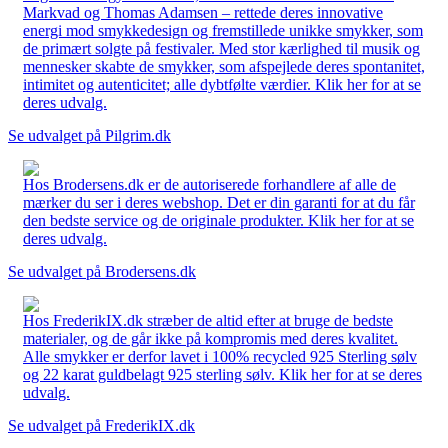
Markvad og Thomas Adamsen – rettede deres innovative
energi mod smykkedesign og fremstillede unikke smykker, som
de primært solgte på festivaler. Med stor kærlighed til musik og
mennesker skabte de smykker, som afspejlede deres spontanitet,
intimitet og autenticitet; alle dybtfølte værdier. Klik her for at se
deres udvalg.
Se udvalget på Pilgrim.dk
Hos Brodersens.dk er de autoriserede forhandlere af alle de
mærker du ser i deres webshop. Det er din garanti for at du får
den bedste service og de originale produkter. Klik her for at se
deres udvalg.
Se udvalget på Brodersens.dk
Hos FrederikIX.dk stræber de altid efter at bruge de bedste
materialer, og de går ikke på kompromis med deres kvalitet.
Alle smykker er derfor lavet i 100% recycled 925 Sterling sølv
og 22 karat guldbelagt 925 sterling sølv. Klik her for at se deres
udvalg.
Se udvalget på FrederikIX.dk