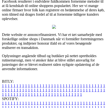
Facebook resulterer i endvidere fuldkommen fornemme metoder til
at få kendskab til online shoppens popularitet. Her ser vi mange
online firmaer hvor folk kan registrere en bedømmelse af deres køb,
som tilmed må drages fordel af til at fornemme tidligere kunders
oplevelser.
Dette website er annoncefinansieret. Vi har et tæt samarbejde med
forskellige online shops i Danmark når vi formidler forretningernes
produkter, og indtjener honorar ifald en af vores besøgende
realiserer en transaktion.
Oplysninger angående tilbud og butikker på nettet opretholdes
rutinemæssigt, men vi ønsker ikke at blive stillet ansvarlig for
justeringer der er blevet realiseret siden nyligste opdatering af de
anvendte informationer.
BITLY:
1
1
1
1
1
1
1
1
1
1
1
1
1
1
1
1
1
1
1
1
1
1
1
1
1
1
1
1
1
1
1
1
1
1
1
1
1
1
1
1
1
1
1
1
1
1
1
1
1
1
1
1
1
1
1
1
1
1
1
1
1
1
1
1
1
1
1
1
1
1
1
1
1
1
1
1
1
1
1
1
1
1
1
1
1
1
1
1
1
1
1
1
1
1
1
1
1
1
1
1
SPOTIFY:
1
1
1
1
1
1
1
1
1
1
1
1
1
1
1
1
1
1
1
1
1
1
1
1
1
1
1
1
1
1
1
1
1
1
1
1
1
1
1
1
1
1
1
1
1
1
1
1
1
1
1
1
1
1
1
1
1
1
1
1
1
1
1
1
1
1
1
1
1
1
1
1