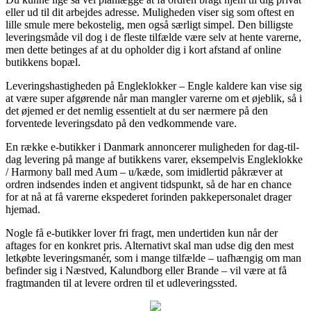
eller ud til dit arbejdes adresse. Muligheden viser sig som oftest en
lille smule mere bekostelig, men også særligt simpel. Den billigste
leveringsmåde vil dog i de fleste tilfælde være selv at hente varerne,
men dette betinges af at du opholder dig i kort afstand af online
butikkens bopæl.
Leveringshastigheden på Engleklokker – Engle kaldere kan vise sig
at være super afgørende når man mangler varerne om et øjeblik, så i
det øjemed er det nemlig essentielt at du ser nærmere på den
forventede leveringsdato på den vedkommende vare.
En række e-butikker i Danmark annoncerer muligheden for dag-til-
dag levering på mange af butikkens varer, eksempelvis Engleklokke
/ Harmony ball med Aum – u/kæde, som imidlertid påkræver at
ordren indsendes inden et angivent tidspunkt, så de har en chance
for at nå at få varerne ekspederet forinden pakkepersonalet drager
hjemad.
Nogle få e-butikker lover fri fragt, men undertiden kun når der
aftages for en konkret pris. Alternativt skal man udse dig den mest
letkøbte leveringsmanér, som i mange tilfælde – uafhængig om man
befinder sig i Næstved, Kalundborg eller Brande – vil være at få
fragtmanden til at levere ordren til et udleveringssted.