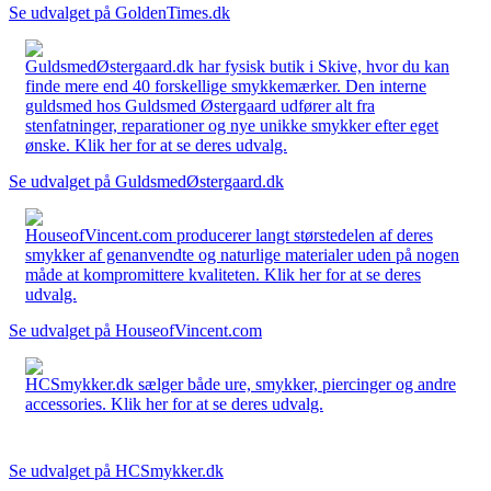
Se udvalget på GoldenTimes.dk
GuldsmedØstergaard.dk har fysisk butik i Skive, hvor du kan
finde mere end 40 forskellige smykkemærker. Den interne
guldsmed hos Guldsmed Østergaard udfører alt fra
stenfatninger, reparationer og nye unikke smykker efter eget
ønske. Klik her for at se deres udvalg.
Se udvalget på GuldsmedØstergaard.dk
HouseofVincent.com producerer langt størstedelen af deres
smykker af genanvendte og naturlige materialer uden på nogen
måde at kompromittere kvaliteten. Klik her for at se deres
udvalg.
Se udvalget på HouseofVincent.com
HCSmykker.dk sælger både ure, smykker, piercinger og andre
accessories. Klik her for at se deres udvalg.
Se udvalget på HCSmykker.dk