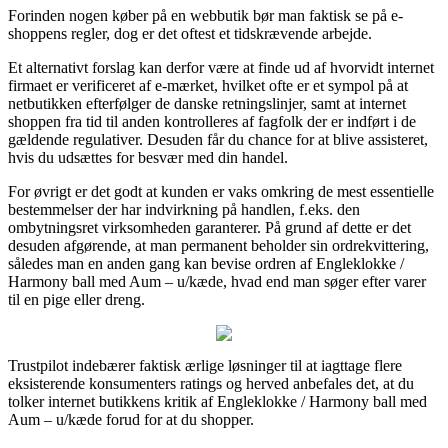
Forinden nogen køber på en webbutik bør man faktisk se på e-
shoppens regler, dog er det oftest et tidskrævende arbejde.
Et alternativt forslag kan derfor være at finde ud af hvorvidt internet
firmaet er verificeret af e-mærket, hvilket ofte er et sympol på at
netbutikken efterfølger de danske retningslinjer, samt at internet
shoppen fra tid til anden kontrolleres af fagfolk der er indført i de
gældende regulativer. Desuden får du chance for at blive assisteret,
hvis du udsættes for besvær med din handel.
For øvrigt er det godt at kunden er vaks omkring de mest essentielle
bestemmelser der har indvirkning på handlen, f.eks. den
ombytningsret virksomheden garanterer. På grund af dette er det
desuden afgørende, at man permanent beholder sin ordrekvittering,
således man en anden gang kan bevise ordren af Engleklokke /
Harmony ball med Aum – u/kæde, hvad end man søger efter varer
til en pige eller dreng.
Trustpilot indebærer faktisk ærlige løsninger til at iagttage flere
eksisterende konsumenters ratings og herved anbefales det, at du
tolker internet butikkens kritik af Engleklokke / Harmony ball med
Aum – u/kæde forud for at du shopper.