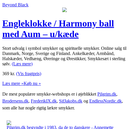
Beyond Black
Engleklokke / Harmony ball
med Aum – u/kæde
Stort udvalg i symbol smykker og spirituelle smykker. Online salg til
Danmark, Norge, Sverige og Finland. Ankelkæder, Armbånd,
Halskæder, Vedhæng, Øreringe og Ørestikker, Smykkesæt i sterling
sølv.
(Læs mere)
369
kr.
(Vis fragtpris)
Læs mere »
Køb nu »
De mest populære smykke-webshops er i øjeblikket
Pilgrim.dk
,
Brodersens.dk
,
FrederikIX.dk
,
SifJakobs.dk
og
EndlessNordic.dk
,
som alle har nogle rigtig lækre smykker.
Pilgrim.dk begyndte i 1983, da de to danskere - Annemette