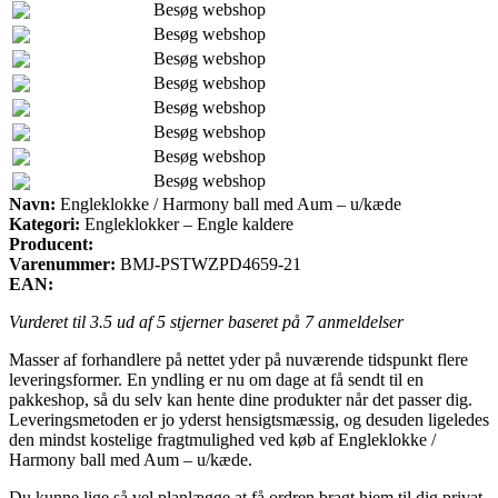
Besøg webshop
Besøg webshop
Besøg webshop
Besøg webshop
Besøg webshop
Besøg webshop
Besøg webshop
Besøg webshop
Navn:
Engleklokke / Harmony ball med Aum – u/kæde
Kategori:
Engleklokker – Engle kaldere
Producent:
Varenummer:
BMJ-PSTWZPD4659-21
EAN:
Vurderet til
3.5
ud af 5 stjerner baseret på
7
anmeldelser
Masser af forhandlere på nettet yder på nuværende tidspunkt flere
leveringsformer. En yndling er nu om dage at få sendt til en
pakkeshop, så du selv kan hente dine produkter når det passer dig.
Leveringsmetoden er jo yderst hensigtsmæssig, og desuden ligeledes
den mindst kostelige fragtmulighed ved køb af Engleklokke /
Harmony ball med Aum – u/kæde.
Du kunne lige så vel planlægge at få ordren bragt hjem til dig privat