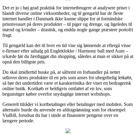
Det er jo i høj grad praktisk for internetbrugere at analysere priser i
blandt diverse online virksomheder, og til gengæld har de fleste
internet handler i Danmark ikke kunne slippe for at formindske
prisniveauet på deres produkter – til piger og drenge, og ligeledes til
mænd og kvinder – drastisk, og endda nogle gange præstere portofri
fragt.
Til gengæld kan det til hver en tid vise sig lønnende at eftergå visse
e-firmaer efter udsalg på Engleklokke / Harmony ball med Aum –
u/kæde før du færdiggør din shopping, således at man er sikker på at
opnå den billigste pris.
Du skal imidlertid huske på, at såfremt en forhandler på nettet
udlover deres produkter til en pris som anses for ubegribelig letkøbt,
så bør det undertiden være et karakteristika der viser en bedragerisk
online butik. Kortkøb er heldigvis omfattet af en lov, som
begunstiger køber overfor snydagtige internet webshops.
Generelt tilråder vi kortbetalinger eller betalinger med mobilen. Som
alternativ burde du anvende en afdragsløsning som for eksempel
ViaBill, forudsat du har i sinde at finansiere pengene over en
længere periode.