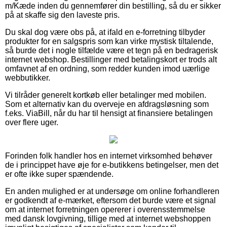
m/Kæde inden du gennemfører din bestilling, så du er sikker
på at skaffe sig den laveste pris.
Du skal dog være obs på, at ifald en e-forretning tilbyder
produkter for en salgspris som kan virke mystisk tiltalende,
så burde det i nogle tilfælde være et tegn på en bedragerisk
internet webshop. Bestillinger med betalingskort er trods alt
omfavnet af en ordning, som redder kunden imod uærlige
webbutikker.
Vi tilråder generelt kortkøb eller betalinger med mobilen.
Som et alternativ kan du overveje en afdragsløsning som
f.eks. ViaBill, når du har til hensigt at finansiere betalingen
over flere uger.
Forinden folk handler hos en internet virksomhed behøver
de i princippet have øje for e-butikkens betingelser, men det
er ofte ikke super spændende.
En anden mulighed er at undersøge om online forhandleren
er godkendt af e-mærket, eftersom det burde være et signal
om at internet forretningen opererer i overensstemmelse
med dansk lovgivning, tillige med at internet webshoppen