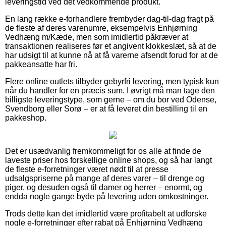
leveringstid ved det vedkommende produkt.
En lang række e-forhandlere frembyder dag-til-dag fragt på
de fleste af deres varenumre, eksempelvis Enhjørning
Vedhæng m/Kæde, men som imidlertid påkræver at
transaktionen realiseres før et angivent klokkeslæt, så at de
har udsigt til at kunne nå at få varerne afsendt forud for at de
pakkeansatte har fri.
Flere online outlets tilbyder gebyrfri levering, men typisk kun
når du handler for en præcis sum. I øvrigt må man tage den
billigste leveringstype, som gerne – om du bor ved Odense,
Svendborg eller Sorø – er at få leveret din bestilling til en
pakkeshop.
Det er usædvanlig fremkommeligt for os alle at finde de
laveste priser hos forskellige online shops, og så har langt
de fleste e-forretninger været nødt til at presse
udsalgspriserne på mange af deres varer – til drenge og
piger, og desuden også til damer og herrer – enormt, og
endda nogle gange byde på levering uden omkostninger.
Trods dette kan det imidlertid være profitabelt at udforske
nogle e-forretninger efter rabat på Enhjørning Vedhæng