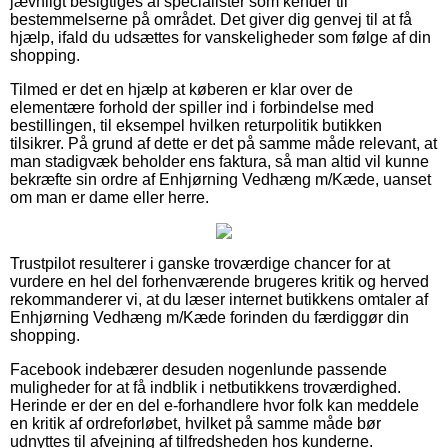
jævnligt besigtiges af specialister som kender til
bestemmelserne på området. Det giver dig genvej til at få
hjælp, ifald du udsættes for vanskeligheder som følge af din
shopping.
Tilmed er det en hjælp at køberen er klar over de
elementære forhold der spiller ind i forbindelse med
bestillingen, til eksempel hvilken returpolitik butikken
tilsikrer. På grund af dette er det på samme måde relevant, at
man stadigvæk beholder ens faktura, så man altid vil kunne
bekræfte sin ordre af Enhjørning Vedhæng m/Kæde, uanset
om man er dame eller herre.
Trustpilot resulterer i ganske troværdige chancer for at
vurdere en hel del forhenværende brugeres kritik og herved
rekommanderer vi, at du læser internet butikkens omtaler af
Enhjørning Vedhæng m/Kæde forinden du færdiggør din
shopping.
Facebook indebærer desuden nogenlunde passende
muligheder for at få indblik i netbutikkens troværdighed.
Herinde er der en del e-forhandlere hvor folk kan meddele
en kritik af ordreforløbet, hvilket på samme måde bør
udnyttes til afvejning af tilfredsheden hos kunderne.