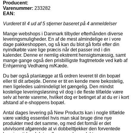
Producent:
Varenummer:
233282
EAN:
Vurderet til
4
ud af 5 stjerner baseret på
4
anmeldelser
Mange webshops i Danmark tilbyder efterhånden diverse
leveringsmuligheder. En af de mest almindelige er i vore
dage pakkeshoppen, og så kan du blot gå forbi efter din
nyindkøbte vare lige præcis når det passer ind i din
kalender. Denne er nemlig ekstremt hensigtsmæssig, samt
mange gange også den prisbilligste fragtmetode ved køb af
Enhjørning Vedhæng m/Kæde.
Du bør også planlægge at få ordren leveret til din bopæl
eller til dit arbejde. Denne er tit en kende mere bekostelig,
men ligeledes ualmindeligt let gængelig. Den mindst
kostelige leveringsløsning vil dog i de fleste tilfælde være
selv at hente varerne, hvilket dog er betinget af at du er i kort
afstand af e-shoppens bopæl.
Antal dages levering på New Products kan i nogle tilfælde
være vældig essentiel hvis man skal bruge dine nye
produkter med det samme, og med det formål er det
utvivlsomt afgørende at vi dobbelttjekker den forventede