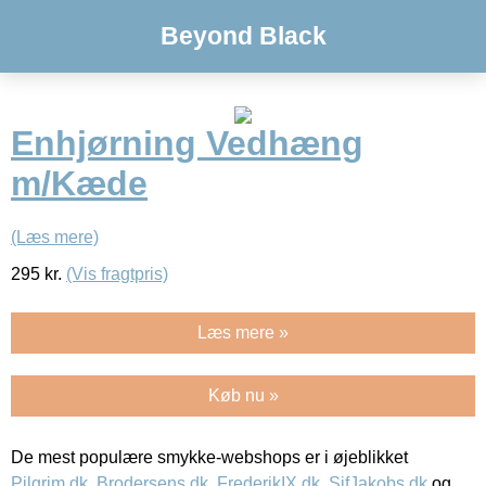
Beyond Black
Enhjørning Vedhæng
m/Kæde
(Læs mere)
295
kr.
(Vis fragtpris)
Læs mere »
Køb nu »
De mest populære smykke-webshops er i øjeblikket
Pilgrim.dk
,
Brodersens.dk
,
FrederikIX.dk
,
SifJakobs.dk
og