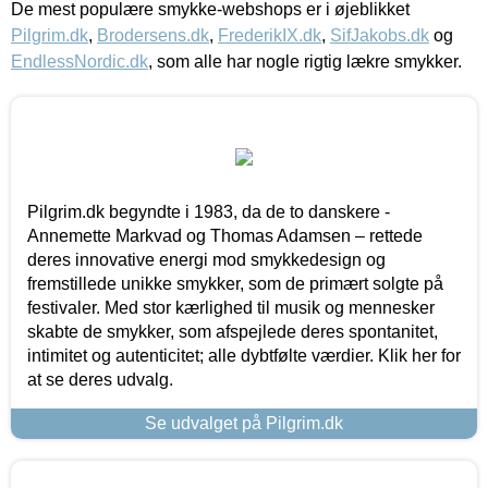
De mest populære smykke-webshops er i øjeblikket
Pilgrim.dk
,
Brodersens.dk
,
FrederikIX.dk
,
SifJakobs.dk
og
EndlessNordic.dk
, som alle har nogle rigtig lækre smykker.
Pilgrim.dk begyndte i 1983, da de to danskere -
Annemette Markvad og Thomas Adamsen – rettede
deres innovative energi mod smykkedesign og
fremstillede unikke smykker, som de primært solgte på
festivaler. Med stor kærlighed til musik og mennesker
skabte de smykker, som afspejlede deres spontanitet,
intimitet og autenticitet; alle dybtfølte værdier. Klik her for
at se deres udvalg.
Se udvalget på Pilgrim.dk