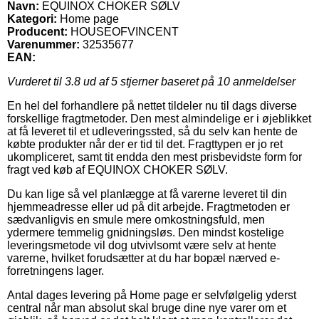
Navn:
EQUINOX CHOKER SØLV
Kategori:
Home page
Producent:
HOUSEOFVINCENT
Varenummer:
32535677
EAN:
Vurderet til
3.8
ud af 5 stjerner baseret på
10
anmeldelser
En hel del forhandlere på nettet tildeler nu til dags diverse
forskellige fragtmetoder. Den mest almindelige er i øjeblikket
at få leveret til et udleveringssted, så du selv kan hente de
købte produkter når der er tid til det. Fragttypen er jo ret
ukompliceret, samt tit endda den mest prisbevidste form for
fragt ved køb af EQUINOX CHOKER SØLV.
Du kan lige så vel planlægge at få varerne leveret til din
hjemmeadresse eller ud på dit arbejde. Fragtmetoden er
sædvanligvis en smule mere omkostningsfuld, men
ydermere temmelig gnidningsløs. Den mindst kostelige
leveringsmetode vil dog utvivlsomt være selv at hente
varerne, hvilket forudsætter at du har bopæl nærved e-
forretningens lager.
Antal dages levering på Home page er selvfølgelig yderst
central når man absolut skal bruge dine nye varer om et