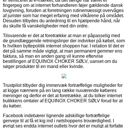
er verificeret af e-mærket, da det længe har været et
fingerpeg om at internet forhandleren føjer gældende dansk
lovgivning, foruden at forretningen rutinemæssigt overvåges
af jurister som har meget erfaring med vilkårene på området.
Desuden tilbydes du anledning til en hjælpende hånd, når
du skulle få vanskeligheder med din ordre.
Tilsvarende er det at foretrække at man er påpasselig med
de grundlæggende retningslinjer der indvirker på købet, som
fx hvilken byttepolitik internet shoppen har. I relation til det er
det på samme måde vigtigt, at man permanent gemmer ens
faktura, så man en anden gang vil kunne eftervise
bestillingen af EQUINOX CHOKER SØLV, uanset om du
søger produkter til en mand eller kvinde.
Trustpilot tilbyder dig immervæk fortræffelige muligheder for
at kigge nærmere på en lang række nuværende køberes
meninger og derfor er det at foretrække, at du tolker internet
butikkens omtaler af EQUINOX CHOKER SØLV forud for at
du køber.
Facebook indebærer lignende adskillige fortræffelige
genveje til at få et kig ind i netshoppens troværdighed. I
øvrigt ses endda internet outlets hvor det er muligt at forfatte