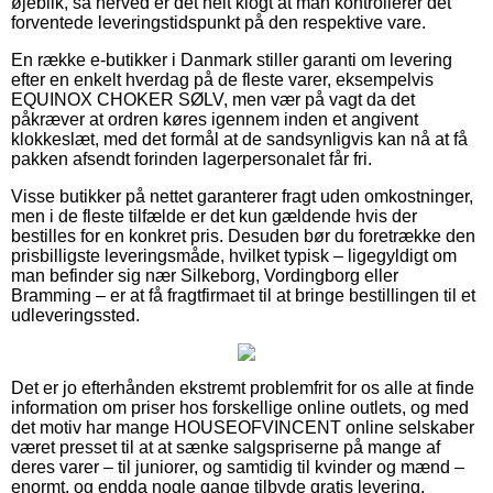
øjeblik, så herved er det helt klogt at man kontrollerer det
forventede leveringstidspunkt på den respektive vare.
En række e-butikker i Danmark stiller garanti om levering
efter en enkelt hverdag på de fleste varer, eksempelvis
EQUINOX CHOKER SØLV, men vær på vagt da det
påkræver at ordren køres igennem inden et angivent
klokkeslæt, med det formål at de sandsynligvis kan nå at få
pakken afsendt forinden lagerpersonalet får fri.
Visse butikker på nettet garanterer fragt uden omkostninger,
men i de fleste tilfælde er det kun gældende hvis der
bestilles for en konkret pris. Desuden bør du foretrække den
prisbilligste leveringsmåde, hvilket typisk – ligegyldigt om
man befinder sig nær Silkeborg, Vordingborg eller
Bramming – er at få fragtfirmaet til at bringe bestillingen til et
udleveringssted.
Det er jo efterhånden ekstremt problemfrit for os alle at finde
information om priser hos forskellige online outlets, og med
det motiv har mange HOUSEOFVINCENT online selskaber
været presset til at at sænke salgspriserne på mange af
deres varer – til juniorer, og samtidig til kvinder og mænd –
enormt, og endda nogle gange tilbyde gratis levering.