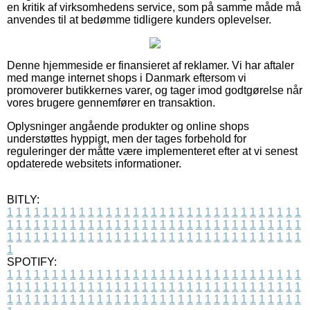
en kritik af virksomhedens service, som på samme måde må
anvendes til at bedømme tidligere kunders oplevelser.
Denne hjemmeside er finansieret af reklamer. Vi har aftaler
med mange internet shops i Danmark eftersom vi
promoverer butikkernes varer, og tager imod godtgørelse når
vores brugere gennemfører en transaktion.
Oplysninger angående produkter og online shops
understøttes hyppigt, men der tages forbehold for
reguleringer der måtte være implementeret efter at vi senest
opdaterede websitets informationer.
BITLY:
1
1
1
1
1
1
1
1
1
1
1
1
1
1
1
1
1
1
1
1
1
1
1
1
1
1
1
1
1
1
1
1
1
1
1
1
1
1
1
1
1
1
1
1
1
1
1
1
1
1
1
1
1
1
1
1
1
1
1
1
1
1
1
1
1
1
1
1
1
1
1
1
1
1
1
1
1
1
1
1
1
1
1
1
1
1
1
1
1
1
1
1
1
1
1
1
1
1
1
1
SPOTIFY:
1
1
1
1
1
1
1
1
1
1
1
1
1
1
1
1
1
1
1
1
1
1
1
1
1
1
1
1
1
1
1
1
1
1
1
1
1
1
1
1
1
1
1
1
1
1
1
1
1
1
1
1
1
1
1
1
1
1
1
1
1
1
1
1
1
1
1
1
1
1
1
1
1
1
1
1
1
1
1
1
1
1
1
1
1
1
1
1
1
1
1
1
1
1
1
1
1
1
1