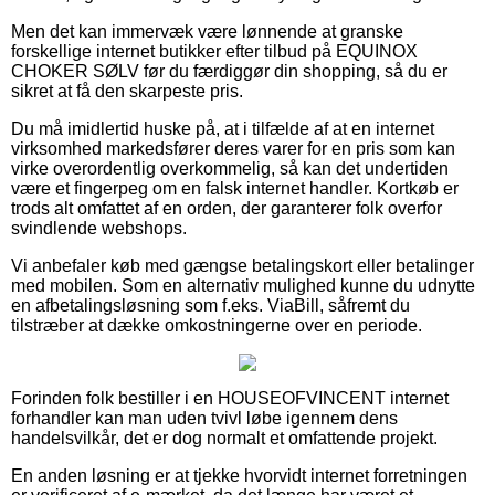
Men det kan immervæk være lønnende at granske
forskellige internet butikker efter tilbud på EQUINOX
CHOKER SØLV før du færdiggør din shopping, så du er
sikret at få den skarpeste pris.
Du må imidlertid huske på, at i tilfælde af at en internet
virksomhed markedsfører deres varer for en pris som kan
virke overordentlig overkommelig, så kan det undertiden
være et fingerpeg om en falsk internet handler. Kortkøb er
trods alt omfattet af en orden, der garanterer folk overfor
svindlende webshops.
Vi anbefaler køb med gængse betalingskort eller betalinger
med mobilen. Som en alternativ mulighed kunne du udnytte
en afbetalingsløsning som f.eks. ViaBill, såfremt du
tilstræber at dække omkostningerne over en periode.
Forinden folk bestiller i en HOUSEOFVINCENT internet
forhandler kan man uden tvivl løbe igennem dens
handelsvilkår, det er dog normalt et omfattende projekt.
En anden løsning er at tjekke hvorvidt internet forretningen