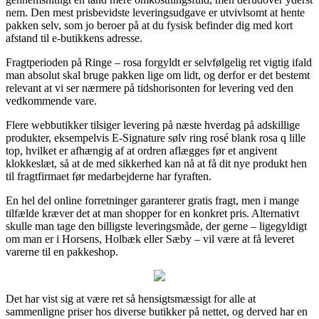
nem. Den mest prisbevidste leveringsudgave er utvivlsomt at hente
pakken selv, som jo beroer på at du fysisk befinder dig med kort
afstand til e-butikkens adresse.
Fragtperioden på Ringe – rosa forgyldt er selvfølgelig ret vigtig ifald
man absolut skal bruge pakken lige om lidt, og derfor er det bestemt
relevant at vi ser nærmere på tidshorisonten for levering ved den
vedkommende vare.
Flere webbutikker tilsiger levering på næste hverdag på adskillige
produkter, eksempelvis E-Signature sølv ring rosé blank rosa q lille
top, hvilket er afhængig af at ordren aflægges før et angivent
klokkeslæt, så at de med sikkerhed kan nå at få dit nye produkt hen
til fragtfirmaet før medarbejderne har fyraften.
En hel del online forretninger garanterer gratis fragt, men i mange
tilfælde kræver det at man shopper for en konkret pris. Alternativt
skulle man tage den billigste leveringsmåde, der gerne – ligegyldigt
om man er i Horsens, Holbæk eller Sæby – vil være at få leveret
varerne til en pakkeshop.
Det har vist sig at være ret så hensigtsmæssigt for alle at
sammenligne priser hos diverse butikker på nettet, og derved har en