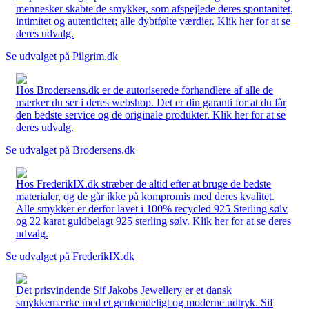
mennesker skabte de smykker, som afspejlede deres spontanitet,
intimitet og autenticitet; alle dybtfølte værdier. Klik her for at se
deres udvalg.
Se udvalget på Pilgrim.dk
Hos Brodersens.dk er de autoriserede forhandlere af alle de
mærker du ser i deres webshop. Det er din garanti for at du får
den bedste service og de originale produkter. Klik her for at se
deres udvalg.
Se udvalget på Brodersens.dk
Hos FrederikIX.dk stræber de altid efter at bruge de bedste
materialer, og de går ikke på kompromis med deres kvalitet.
Alle smykker er derfor lavet i 100% recycled 925 Sterling sølv
og 22 karat guldbelagt 925 sterling sølv. Klik her for at se deres
udvalg.
Se udvalget på FrederikIX.dk
Det prisvindende Sif Jakobs Jewellery er et dansk
smykkemærke med et genkendeligt og moderne udtryk. Sif