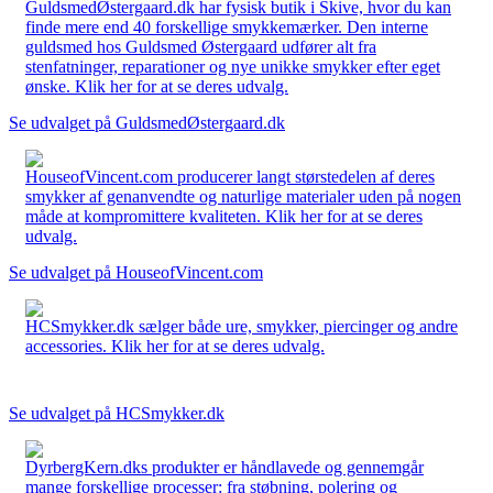
GuldsmedØstergaard.dk har fysisk butik i Skive, hvor du kan
finde mere end 40 forskellige smykkemærker. Den interne
guldsmed hos Guldsmed Østergaard udfører alt fra
stenfatninger, reparationer og nye unikke smykker efter eget
ønske. Klik her for at se deres udvalg.
Se udvalget på GuldsmedØstergaard.dk
HouseofVincent.com producerer langt størstedelen af deres
smykker af genanvendte og naturlige materialer uden på nogen
måde at kompromittere kvaliteten. Klik her for at se deres
udvalg.
Se udvalget på HouseofVincent.com
HCSmykker.dk sælger både ure, smykker, piercinger og andre
accessories. Klik her for at se deres udvalg.
Se udvalget på HCSmykker.dk
DyrbergKern.dks produkter er håndlavede og gennemgår
mange forskellige processer: fra støbning, polering og