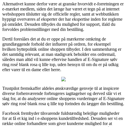
Alternativet kunne derfor være at granske hvorvidt e-forretningen er
e-mærket medlem, siden det længe har været et tegn på at internet
webshoppen tilslutter sig de officielle regler, samt at webbutikken
hyppigt overværes af eksperter der har ekspertise inden for reglerne
på området. Desuden tilbydes du mulighed for support, ifald du
forvoldes problemstillinger med din bestilling.
Dertil foreslåes det at du er oppe på mærkerne omkring de
grundlæggende forhold der influerer på ordren, for eksempel
hvilken byttepolitik online shoppen tilbyder. I den sammenhæng er
det samtidig relevant, at man stadigvæk beholder ens ordremail,
således man altid vil kunne eftervise handlen af E-Signature sølv
ring rosé blank rosa q lille top, uden hensyn til om du er på udkig
efter varer til en dame eller herre.
Trustpilot fremskaffer aldeles ønskværdige genveje til at inspicere
diverse forhenværende forbrugeres iagttagelser og derved slår vi et
slag for, at du analyserer online shoppens vurderinger af E-Signature
sølv ring rosé blank rosa q lille top forinden du lægger din bestilling.
Facebook frembyder tilsvarende fuldstændig belejlige muligheder
for at få et kig ind i e-shoppens kundetilfredshed. Desuden ser vi en
række online forhandlere som giver kunderne mulighed for at