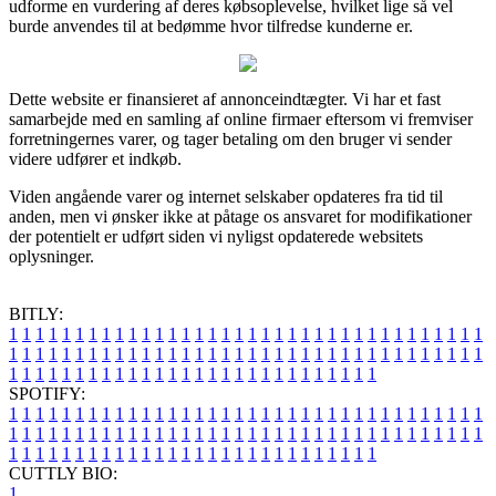
udforme en vurdering af deres købsoplevelse, hvilket lige så vel
burde anvendes til at bedømme hvor tilfredse kunderne er.
Dette website er finansieret af annonceindtægter. Vi har et fast
samarbejde med en samling af online firmaer eftersom vi fremviser
forretningernes varer, og tager betaling om den bruger vi sender
videre udfører et indkøb.
Viden angående varer og internet selskaber opdateres fra tid til
anden, men vi ønsker ikke at påtage os ansvaret for modifikationer
der potentielt er udført siden vi nyligst opdaterede websitets
oplysninger.
BITLY:
1
1
1
1
1
1
1
1
1
1
1
1
1
1
1
1
1
1
1
1
1
1
1
1
1
1
1
1
1
1
1
1
1
1
1
1
1
1
1
1
1
1
1
1
1
1
1
1
1
1
1
1
1
1
1
1
1
1
1
1
1
1
1
1
1
1
1
1
1
1
1
1
1
1
1
1
1
1
1
1
1
1
1
1
1
1
1
1
1
1
1
1
1
1
1
1
1
1
1
1
SPOTIFY:
1
1
1
1
1
1
1
1
1
1
1
1
1
1
1
1
1
1
1
1
1
1
1
1
1
1
1
1
1
1
1
1
1
1
1
1
1
1
1
1
1
1
1
1
1
1
1
1
1
1
1
1
1
1
1
1
1
1
1
1
1
1
1
1
1
1
1
1
1
1
1
1
1
1
1
1
1
1
1
1
1
1
1
1
1
1
1
1
1
1
1
1
1
1
1
1
1
1
1
1
CUTTLY BIO:
1