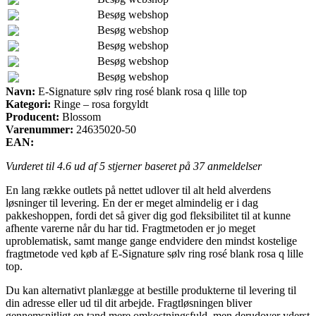
Besøg webshop
Besøg webshop
Besøg webshop
Besøg webshop
Besøg webshop
Navn:
E-Signature sølv ring rosé blank rosa q lille top
Kategori:
Ringe – rosa forgyldt
Producent:
Blossom
Varenummer:
24635020-50
EAN:
Vurderet til
4.6
ud af 5 stjerner baseret på
37
anmeldelser
En lang række outlets på nettet udlover til alt held alverdens
løsninger til levering. En der er meget almindelig er i dag
pakkeshoppen, fordi det så giver dig god fleksibilitet til at kunne
afhente varerne når du har tid. Fragtmetoden er jo meget
uproblematisk, samt mange gange endvidere den mindst kostelige
fragtmetode ved køb af E-Signature sølv ring rosé blank rosa q lille
top.
Du kan alternativt planlægge at bestille produkterne til levering til
din adresse eller ud til dit arbejde. Fragtløsningen bliver
gennemsnitligt en tand mere omkostningsfuld, men derudover yderst