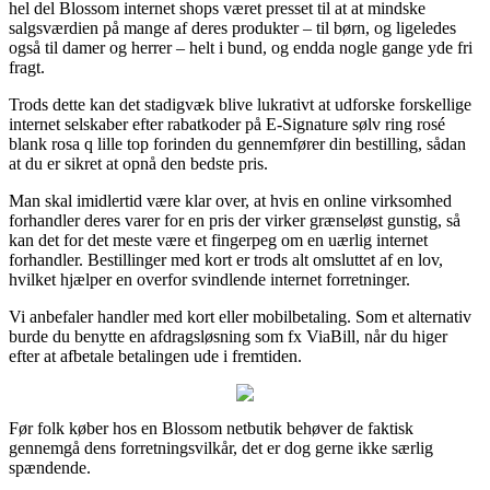
hel del Blossom internet shops været presset til at at mindske
salgsværdien på mange af deres produkter – til børn, og ligeledes
også til damer og herrer – helt i bund, og endda nogle gange yde fri
fragt.
Trods dette kan det stadigvæk blive lukrativt at udforske forskellige
internet selskaber efter rabatkoder på E-Signature sølv ring rosé
blank rosa q lille top forinden du gennemfører din bestilling, sådan
at du er sikret at opnå den bedste pris.
Man skal imidlertid være klar over, at hvis en online virksomhed
forhandler deres varer for en pris der virker grænseløst gunstig, så
kan det for det meste være et fingerpeg om en uærlig internet
forhandler. Bestillinger med kort er trods alt omsluttet af en lov,
hvilket hjælper en overfor svindlende internet forretninger.
Vi anbefaler handler med kort eller mobilbetaling. Som et alternativ
burde du benytte en afdragsløsning som fx ViaBill, når du higer
efter at afbetale betalingen ude i fremtiden.
Før folk køber hos en Blossom netbutik behøver de faktisk
gennemgå dens forretningsvilkår, det er dog gerne ikke særlig
spændende.