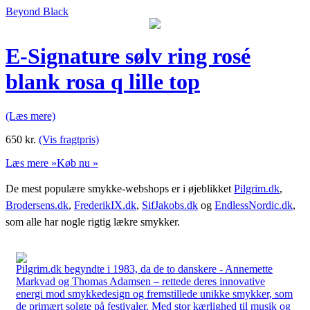
Beyond Black
E-Signature sølv ring rosé
blank rosa q lille top
(Læs mere)
650
kr.
(Vis fragtpris)
Læs mere »
Køb nu »
De mest populære smykke-webshops er i øjeblikket
Pilgrim.dk
,
Brodersens.dk
,
FrederikIX.dk
,
SifJakobs.dk
og
EndlessNordic.dk
,
som alle har nogle rigtig lækre smykker.
Pilgrim.dk begyndte i 1983, da de to danskere - Annemette
Markvad og Thomas Adamsen – rettede deres innovative
energi mod smykkedesign og fremstillede unikke smykker, som
de primært solgte på festivaler. Med stor kærlighed til musik og