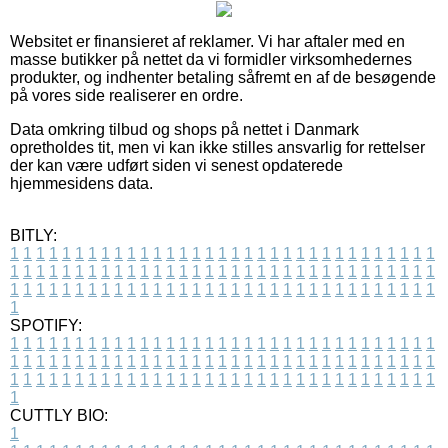
Websitet er finansieret af reklamer. Vi har aftaler med en
masse butikker på nettet da vi formidler virksomhedernes
produkter, og indhenter betaling såfremt en af de besøgende
på vores side realiserer en ordre.
Data omkring tilbud og shops på nettet i Danmark
opretholdes tit, men vi kan ikke stilles ansvarlig for rettelser
der kan være udført siden vi senest opdaterede
hjemmesidens data.
BITLY:
1
1
1
1
1
1
1
1
1
1
1
1
1
1
1
1
1
1
1
1
1
1
1
1
1
1
1
1
1
1
1
1
1
1
1
1
1
1
1
1
1
1
1
1
1
1
1
1
1
1
1
1
1
1
1
1
1
1
1
1
1
1
1
1
1
1
1
1
1
1
1
1
1
1
1
1
1
1
1
1
1
1
1
1
1
1
1
1
1
1
1
1
1
1
1
1
1
1
1
1
SPOTIFY:
1
1
1
1
1
1
1
1
1
1
1
1
1
1
1
1
1
1
1
1
1
1
1
1
1
1
1
1
1
1
1
1
1
1
1
1
1
1
1
1
1
1
1
1
1
1
1
1
1
1
1
1
1
1
1
1
1
1
1
1
1
1
1
1
1
1
1
1
1
1
1
1
1
1
1
1
1
1
1
1
1
1
1
1
1
1
1
1
1
1
1
1
1
1
1
1
1
1
1
1
CUTTLY BIO:
1