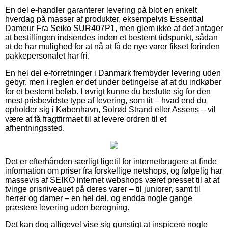
En del e-handler garanterer levering på blot en enkelt
hverdag på masser af produkter, eksempelvis Essential
Dameur Fra Seiko SUR407P1, men glem ikke at det antager
at bestillingen indsendes inden et bestemt tidspunkt, sådan
at de har mulighed for at nå at få de nye varer fikset forinden
pakkepersonalet har fri.
En hel del e-forretninger i Danmark frembyder levering uden
gebyr, men i reglen er det under betingelse af at du indkøber
for et bestemt beløb. I øvrigt kunne du beslutte sig for den
mest prisbevidste type af levering, som tit – hvad end du
opholder sig i København, Solrød Strand eller Assens – vil
være at få fragtfirmaet til at levere ordren til et
afhentningssted.
Det er efterhånden særligt ligetil for internetbrugere at finde
information om priser fra forskellige netshops, og følgelig har
massevis af SEIKO internet webshops været presset til at at
tvinge prisniveauet på deres varer – til juniorer, samt til
herrer og damer – en hel del, og endda nogle gange
præstere levering uden beregning.
Det kan dog alligevel vise sig gunstigt at inspicere nogle