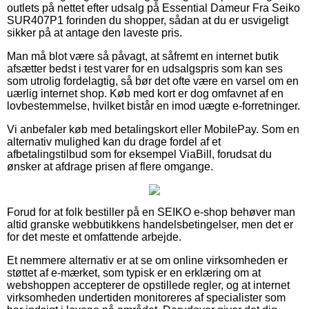
outlets på nettet efter udsalg på Essential Dameur Fra Seiko
SUR407P1 forinden du shopper, sådan at du er usvigeligt
sikker på at antage den laveste pris.
Man må blot være så påvagt, at såfremt en internet butik
afsætter bedst i test varer for en udsalgspris som kan ses
som utrolig fordelagtig, så bør det ofte være en varsel om en
uærlig internet shop. Køb med kort er dog omfavnet af en
lovbestemmelse, hvilket bistår en imod uægte e-forretninger.
Vi anbefaler køb med betalingskort eller MobilePay. Som en
alternativ mulighed kan du drage fordel af et
afbetalingstilbud som for eksempel ViaBill, forudsat du
ønsker at afdrage prisen af flere omgange.
Forud for at folk bestiller på en SEIKO e-shop behøver man
altid granske webbutikkens handelsbetingelser, men det er
for det meste et omfattende arbejde.
Et nemmere alternativ er at se om online virksomheden er
støttet af e-mærket, som typisk er en erklæring om at
webshoppen accepterer de opstillede regler, og at internet
virksomheden undertiden monitoreres af specialister som