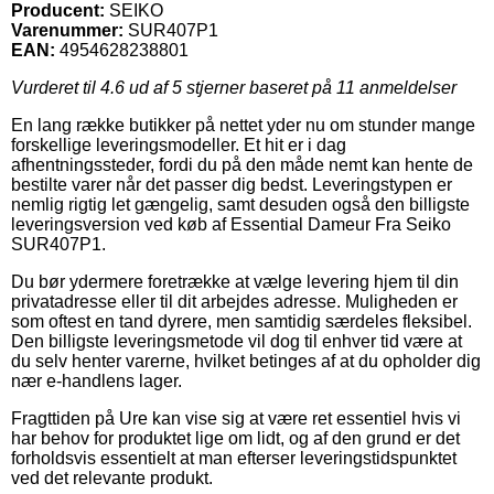
Producent:
SEIKO
Varenummer:
SUR407P1
EAN:
4954628238801
Vurderet til
4.6
ud af 5 stjerner baseret på
11
anmeldelser
En lang række butikker på nettet yder nu om stunder mange
forskellige leveringsmodeller. Et hit er i dag
afhentningssteder, fordi du på den måde nemt kan hente de
bestilte varer når det passer dig bedst. Leveringstypen er
nemlig rigtig let gængelig, samt desuden også den billigste
leveringsversion ved køb af Essential Dameur Fra Seiko
SUR407P1.
Du bør ydermere foretrække at vælge levering hjem til din
privatadresse eller til dit arbejdes adresse. Muligheden er
som oftest en tand dyrere, men samtidig særdeles fleksibel.
Den billigste leveringsmetode vil dog til enhver tid være at
du selv henter varerne, hvilket betinges af at du opholder dig
nær e-handlens lager.
Fragttiden på Ure kan vise sig at være ret essentiel hvis vi
har behov for produktet lige om lidt, og af den grund er det
forholdsvis essentielt at man efterser leveringstidspunktet
ved det relevante produkt.