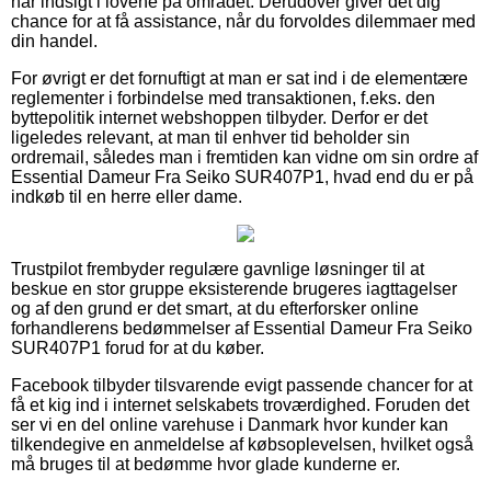
har indsigt i lovene på området. Derudover giver det dig
chance for at få assistance, når du forvoldes dilemmaer med
din handel.
For øvrigt er det fornuftigt at man er sat ind i de elementære
reglementer i forbindelse med transaktionen, f.eks. den
byttepolitik internet webshoppen tilbyder. Derfor er det
ligeledes relevant, at man til enhver tid beholder sin
ordremail, således man i fremtiden kan vidne om sin ordre af
Essential Dameur Fra Seiko SUR407P1, hvad end du er på
indkøb til en herre eller dame.
Trustpilot frembyder regulære gavnlige løsninger til at
beskue en stor gruppe eksisterende brugeres iagttagelser
og af den grund er det smart, at du efterforsker online
forhandlerens bedømmelser af Essential Dameur Fra Seiko
SUR407P1 forud for at du køber.
Facebook tilbyder tilsvarende evigt passende chancer for at
få et kig ind i internet selskabets troværdighed. Foruden det
ser vi en del online varehuse i Danmark hvor kunder kan
tilkendegive en anmeldelse af købsoplevelsen, hvilket også
må bruges til at bedømme hvor glade kunderne er.