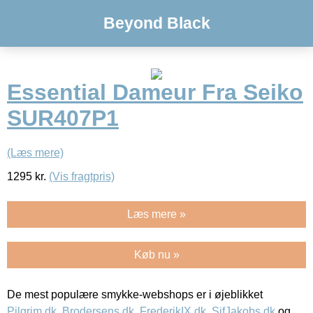
Beyond Black
Essential Dameur Fra Seiko
SUR407P1
(Læs mere)
1295
kr.
(Vis fragtpris)
Læs mere »
Køb nu »
De mest populære smykke-webshops er i øjeblikket
Pilgrim.dk
,
Brodersens.dk
,
FrederikIX.dk
,
SifJakobs.dk
og