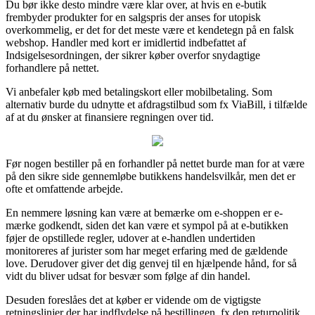
Du bør ikke desto mindre være klar over, at hvis en e-butik
frembyder produkter for en salgspris der anses for utopisk
overkommelig, er det for det meste være et kendetegn på en falsk
webshop. Handler med kort er imidlertid indbefattet af
Indsigelsesordningen, der sikrer køber overfor snydagtige
forhandlere på nettet.
Vi anbefaler køb med betalingskort eller mobilbetaling. Som
alternativ burde du udnytte et afdragstilbud som fx ViaBill, i tilfælde
af at du ønsker at finansiere regningen over tid.
Før nogen bestiller på en forhandler på nettet burde man for at være
på den sikre side gennemløbe butikkens handelsvilkår, men det er
ofte et omfattende arbejde.
En nemmere løsning kan være at bemærke om e-shoppen er e-
mærke godkendt, siden det kan være et sympol på at e-butikken
føjer de opstillede regler, udover at e-handlen undertiden
monitoreres af jurister som har meget erfaring med de gældende
love. Derudover giver det dig genvej til en hjælpende hånd, for så
vidt du bliver udsat for besvær som følge af din handel.
Desuden foreslåes det at køber er vidende om de vigtigste
retningslinjer der har indflydelse på bestillingen, fx den returpolitik