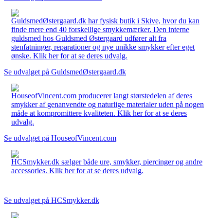
GuldsmedØstergaard.dk har fysisk butik i Skive, hvor du kan
finde mere end 40 forskellige smykkemærker. Den interne
guldsmed hos Guldsmed Østergaard udfører alt fra
stenfatninger, reparationer og nye unikke smykker efter eget
ønske. Klik her for at se deres udvalg.
Se udvalget på GuldsmedØstergaard.dk
HouseofVincent.com producerer langt størstedelen af deres
smykker af genanvendte og naturlige materialer uden på nogen
måde at kompromittere kvaliteten. Klik her for at se deres
udvalg.
Se udvalget på HouseofVincent.com
HCSmykker.dk sælger både ure, smykker, piercinger og andre
accessories. Klik her for at se deres udvalg.
Se udvalget på HCSmykker.dk