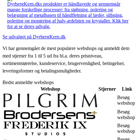
DyrbergKern.dks produkter er håndlavede og gennemgår
mange forskellige processer: fra støbning, polering og
belægning af metalbasen til håndfletning af læder, slibning,
polering og montering af halv-ædelsten og krystaller. Klik her
for at se deres udvalg.
Se udvalget på DyrbergKern.dk
Vi har gennemgået de mest populære webshops og anmeldt dem
med stjerner fra 1 til 5 ud fra bl.a. deres prisniveau,
sortimentstørrelse, kundeservice, brugervenlighed, betingelser,
leveringsformer og betalingsmuligheder.
Bedst anmeldte webshops
Webshop
Stjerner
Link
Besøg
webshop
Besøg
webshop
Besøg
webshop
Besøg