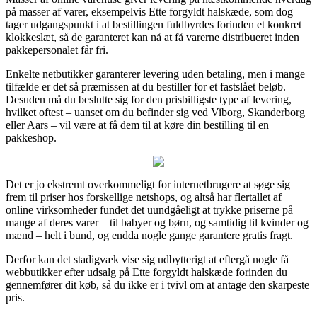
på masser af varer, eksempelvis Ette forgyldt halskæde, som dog
tager udgangspunkt i at bestillingen fuldbyrdes forinden et konkret
klokkeslæt, så de garanteret kan nå at få varerne distribueret inden
pakkepersonalet får fri.
Enkelte netbutikker garanterer levering uden betaling, men i mange
tilfælde er det så præmissen at du bestiller for et fastslået beløb.
Desuden må du beslutte sig for den prisbilligste type af levering,
hvilket oftest – uanset om du befinder sig ved Viborg, Skanderborg
eller Aars – vil være at få dem til at køre din bestilling til en
pakkeshop.
Det er jo ekstremt overkommeligt for internetbrugere at søge sig
frem til priser hos forskellige netshops, og altså har flertallet af
online virksomheder fundet det uundgåeligt at trykke priserne på
mange af deres varer – til babyer og børn, og samtidig til kvinder og
mænd – helt i bund, og endda nogle gange garantere gratis fragt.
Derfor kan det stadigvæk vise sig udbytterigt at eftergå nogle få
webbutikker efter udsalg på Ette forgyldt halskæde forinden du
gennemfører dit køb, så du ikke er i tvivl om at antage den skarpeste
pris.