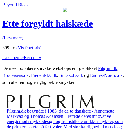
Beyond Black
Ette forgyldt halskæde
(Læs mere)
399
kr.
(Vis fragtpris)
Læs mere »
Køb nu »
De mest populære smykke-webshops er i øjeblikket
Pilgrim.dk
,
Brodersens.dk
,
FrederikIX.dk
,
SifJakobs.dk
og
EndlessNordic.dk
,
som alle har nogle rigtig lækre smykker.
Pilgrim.dk begyndte i 1983, da de to danskere - Annemette
Markvad og Thomas Adamsen – rettede deres innovative
energi mod smykkedesign og fremstillede unikke smykker, som
de primært solgte på festivaler. Med stor kærlighed til musik og