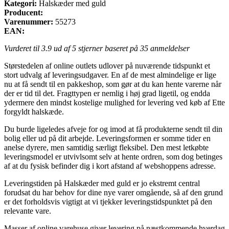
Kategori:
Halskæder med guld
Producent:
Varenummer:
55273
EAN:
Vurderet til
3.9
ud af 5 stjerner baseret på
35
anmeldelser
Størstedelen af online outlets udlover på nuværende tidspunkt et
stort udvalg af leveringsudgaver. En af de mest almindelige er lige
nu at få sendt til en pakkeshop, som gør at du kan hente varerne når
der er tid til det. Fragttypen er nemlig i høj grad ligetil, og endda
ydermere den mindst kostelige mulighed for levering ved køb af Ette
forgyldt halskæde.
Du burde ligeledes afveje for og imod at få produkterne sendt til din
bolig eller ud på dit arbejde. Leveringsformen er somme tider en
anelse dyrere, men samtidig særligt fleksibel. Den mest letkøbte
leveringsmodel er utvivlsomt selv at hente ordren, som dog betinges
af at du fysisk befinder dig i kort afstand af webshoppens adresse.
Leveringstiden på Halskæder med guld er jo ekstremt central
forudsat du har behov for dine nye varer omgående, så af den grund
er det forholdsvis vigtigt at vi tjekker leveringstidspunktet på den
relevante vare.
Masser af online varehuse giver levering på næstkommende hverdag