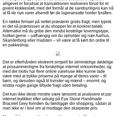
alligevel er forudsat at transaktionen realiseres forud for et
givent klokkeslæt, med det formål at de sandsynligvis kan nå
at få de nye varer afsendt før de lageransatte holder fyraften.
En række firmaer på nettet præsterer gratis fragt, men typisk
er det så præmissen at du shopper for et konkret beløb.
Alternativt må du gribe den mindst kostelige leveringstype,
hvilket gerne – uafhængig om du opholder sig nær Aarhus,
Skanderborg eller Hadsten – vil være at få kørt din ordre til
en pakkeshop.
Det er efterhånden ekstremt simpelt for almindelige dødelige
at prissammenligne fra forskellige internet virksomheder, og
med det motiv har flere online varehuse ikke kunne lade
være med at trykke priserne på mange af deres varer – til
børn, og desuden også til kvinder og mænd – enormt, og
endda nogle gange tilbyde fragt uden betaling.
Det kan ikke desto mindre være lønsomt at analysere et par
internet butikker efter udsalg på Eye Stone Handmade
Bracelet Grey forinden du færdiggør din shopping, sådan at
man ikke er i tvivl om at modtage den skarpeste pris.