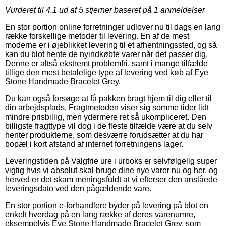
Vurderet til
4.1
ud af 5 stjerner baseret på
1
anmeldelser
En stor portion online forretninger udlover nu til dags en lang
række forskellige metoder til levering. En af de mest
moderne er i øjeblikket levering til et afhentningssted, og så
kan du blot hente de nyindkøbte varer når det passer dig.
Denne er altså ekstremt problemfri, samt i mange tilfælde
tillige den mest betalelige type af levering ved køb af Eye
Stone Handmade Bracelet Grey.
Du kan også forsøge at få pakken bragt hjem til dig eller til
din arbejdsplads. Fragtmetoden viser sig somme tider lidt
mindre prisbillig, men ydermere ret så ukompliceret. Den
billigste fragttype vil dog i de fleste tilfælde være at du selv
henter produkterne, som desværre forudsætter at du har
bopæl i kort afstand af internet forretningens lager.
Leveringstiden på Valgfrie ure i urboks er selvfølgelig super
vigtig hvis vi absolut skal bruge dine nye varer nu og her, og
herved er det skam meningsfuldt at vi efterser den anslåede
leveringsdato ved den pågældende vare.
En stor portion e-forhandlere byder på levering på blot en
enkelt hverdag på en lang række af deres varenumre,
eksempelvis Eye Stone Handmade Bracelet Grey, som