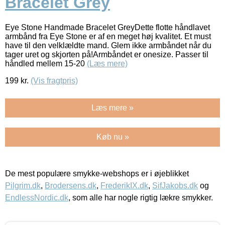
Bracelet Grey
Eye Stone Handmade Bracelet GreyDette flotte håndlavet
armbånd fra Eye Stone er af en meget høj kvalitet. Et must
have til den velklældte mand. Glem ikke armbåndet når du
tager uret og skjorten på!Armbåndet er onesize. Passer til
håndled mellem 15-20
(Læs mere)
199
kr.
(Vis fragtpris)
Læs mere »
Køb nu »
De mest populære smykke-webshops er i øjeblikket
Pilgrim.dk
,
Brodersens.dk
,
FrederikIX.dk
,
SifJakobs.dk
og
EndlessNordic.dk
, som alle har nogle rigtig lækre smykker.