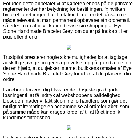
Foruden dette anbefaler vi at køberen er obs på de primære
reglementer der har betydning for bestillingen, fx hvilken
bytteret forretningen har. I relation til det er det på samme
måde relevant, at man permanent opbevarer sin ordremail,
således man altid vil kunne bevise sin shopping af Eye
Stone Handmade Bracelet Grey, om du er på indkøb til en
pige eller dreng.
Trustpilot præsterer nogle sikre muligheder for at iagttage
adskillige øvrige brugeres oplevelser og på grund af dette er
det en hjælp, at du tjekker internet butikkens omtaler af Eye
Stone Handmade Bracelet Grey forud for at du placerer din
ordre.
Facebook forærer dig tilsvarende i højeste grad gode
løsninger til at få indtryk af webshoppens pålidelighed.
Desuden møder vi faktisk online forhandlere som gør det
muligt at frembringe en bedømmelse af ordreforløbet, som
på samme måde kan drages fordel af til at få et indblik i
kundernes tilfredshed.
Dette website er finansieret af reklameindtægter. Vi