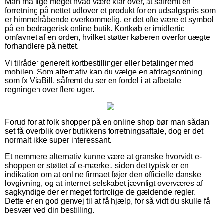
Man må lige meget hvad være klar over, at såfremt en
forretning på nettet udlover et produkt for en udsalgspris som
er himmelråbende overkommelig, er det ofte være et symbol
på en bedragerisk online butik. Kortkøb er imidlertid
omfavnet af en orden, hvilket støtter køberen overfor uægte
forhandlere på nettet.
Vi tilråder generelt kortbestillinger eller betalinger med
mobilen. Som alternativ kan du vælge en afdragsordning
som fx ViaBill, såfremt du ser en fordel i at afbetale
regningen over flere uger.
Forud for at folk shopper på en online shop bør man sådan
set få overblik over butikkens forretningsaftale, dog er det
normalt ikke super interessant.
Et nemmere alternativ kunne være at granske hvorvidt e-
shoppen er støttet af e-mærket, siden det typisk er en
indikation om at online firmaet føjer den officielle danske
lovgivning, og at internet selskabet jævnligt overværes af
sagkyndige der er meget fortrolige de gældende regler.
Dette er en god genvej til at få hjælp, for så vidt du skulle få
besvær ved din bestilling.