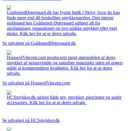
GuldsmedØstergaard.dk har fysisk butik i Skive, hvor du kan
finde mere end 40 forskellige smykkemærker. Den interne
guldsmed hos Guldsmed Østergaard udfører alt fra
stenfatninger, reparationer og nye unikke smykker efter eget
ønske. Klik her for at se deres udvalg.
Se udvalget på GuldsmedØstergaard.dk
HouseofVincent.com producerer langt størstedelen af deres
smykker af genanvendte og naturlige materialer uden på nogen
måde at kompromittere kvaliteten. Klik her for at se deres
udvalg.
Se udvalget på HouseofVincent.com
HCSmykker.dk sælger både ure, smykker, piercinger og andre
accessories. Klik her for at se deres udvalg.
Se udvalget på HCSmykker.dk