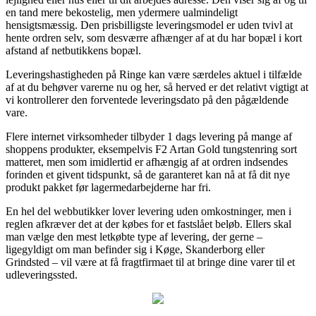
en tand mere bekostelig, men ydermere ualmindeligt
hensigtsmæssig. Den prisbilligste leveringsmodel er uden tvivl at
hente ordren selv, som desværre afhænger af at du har bopæl i kort
afstand af netbutikkens bopæl.
Leveringshastigheden på Ringe kan være særdeles aktuel i tilfælde
af at du behøver varerne nu og her, så herved er det relativt vigtigt at
vi kontrollerer den forventede leveringsdato på den pågældende
vare.
Flere internet virksomheder tilbyder 1 dags levering på mange af
shoppens produkter, eksempelvis F2 Artan Gold tungstenring sort
matteret, men som imidlertid er afhængig af at ordren indsendes
forinden et givent tidspunkt, så de garanteret kan nå at få dit nye
produkt pakket før lagermedarbejderne har fri.
En hel del webbutikker lover levering uden omkostninger, men i
reglen afkræver det at der købes for et fastslået beløb. Ellers skal
man vælge den mest letkøbte type af levering, der gerne –
ligegyldigt om man befinder sig i Køge, Skanderborg eller
Grindsted – vil være at få fragtfirmaet til at bringe dine varer til et
udleveringssted.