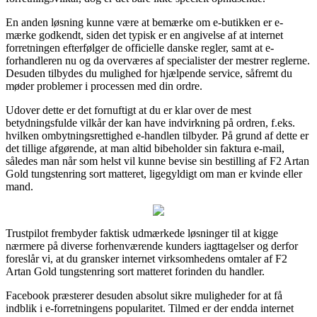
En anden løsning kunne være at bemærke om e-butikken er e-
mærke godkendt, siden det typisk er en angivelse af at internet
forretningen efterfølger de officielle danske regler, samt at e-
forhandleren nu og da overværes af specialister der mestrer reglerne.
Desuden tilbydes du mulighed for hjælpende service, såfremt du
møder problemer i processen med din ordre.
Udover dette er det fornuftigt at du er klar over de mest
betydningsfulde vilkår der kan have indvirkning på ordren, f.eks.
hvilken ombytningsrettighed e-handlen tilbyder. På grund af dette er
det tillige afgørende, at man altid bibeholder sin faktura e-mail,
således man når som helst vil kunne bevise sin bestilling af F2 Artan
Gold tungstenring sort matteret, ligegyldigt om man er kvinde eller
mand.
Trustpilot frembyder faktisk udmærkede løsninger til at kigge
nærmere på diverse forhenværende kunders iagttagelser og derfor
foreslår vi, at du gransker internet virksomhedens omtaler af F2
Artan Gold tungstenring sort matteret forinden du handler.
Facebook præsterer desuden absolut sikre muligheder for at få
indblik i e-forretningens popularitet. Tilmed er der endda internet