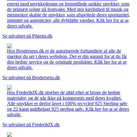
energi mod smykkedesign og fremstillede unikke smykker, som
de primært solgte på festivaler. Med stor kærlighed til musik og
mennesker skabte de smykker, som afspejlede deres spontanitet,
intimitet og autenticitet; alle dybtfølte værdier. Klik her for at se
deres udvalg.
Se udvalget på Pilgrim.dk
Hos Brodersens.dk er de autoriserede forhandlere af alle de
mærker du ser i deres webshop. Det er din garanti for at du får
den bedste service og de originale produkter. Klik her for at se
deres udvalg.
Se udvalget på Brodersens.dk
Hos FrederikIX.dk stræber de altid efter at bruge de bedste
materialer, og de går ikke på kompromis med deres kvalitet.
Alle smykker er derfor lavet i 100% recycled 925 Sterling sølv
og 22 karat guldbelagt 925 sterling sølv. Klik her for at se deres
udvalg.
Se udvalget på FrederikIX.dk