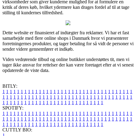
virksomheder som giver kunderne mulighed for at formulere en
kritik af deres køb, hvilket ydermere kan drages fordel af til at tage
stilling til kundernes tilfredshed.
Dette website er finansieret af indtægter fra reklamer. Vi har et fast
samarbejde med flere online shops i Danmark hvor vi præsenterer
forretningernes produkter, og tager betaling for så vidt de personer vi
sender videre gennemfører et indkøb.
Viden vedrørende tilbud og online butikker understøttes tit, men vi
tager ikke ansvar for rettelser der kan være foretaget efter at vi senest
opdaterede de viste data.
BITLY:
1
1
1
1
1
1
1
1
1
1
1
1
1
1
1
1
1
1
1
1
1
1
1
1
1
1
1
1
1
1
1
1
1
1
1
1
1
1
1
1
1
1
1
1
1
1
1
1
1
1
1
1
1
1
1
1
1
1
1
1
1
1
1
1
1
1
1
1
1
1
1
1
1
1
1
1
1
1
1
1
1
1
1
1
1
1
1
1
1
1
1
1
1
1
1
1
1
1
1
1
SPOTIFY:
1
1
1
1
1
1
1
1
1
1
1
1
1
1
1
1
1
1
1
1
1
1
1
1
1
1
1
1
1
1
1
1
1
1
1
1
1
1
1
1
1
1
1
1
1
1
1
1
1
1
1
1
1
1
1
1
1
1
1
1
1
1
1
1
1
1
1
1
1
1
1
1
1
1
1
1
1
1
1
1
1
1
1
1
1
1
1
1
1
1
1
1
1
1
1
1
1
1
1
1
CUTTLY BIO:
1