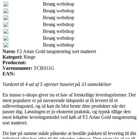
Besøg webshop
Besøg webshop
Besøg webshop
Besøg webshop
Besøg webshop
Besøg webshop
Besøg webshop
Navn:
F2 Artan Gold tungstenring sort matteret
Kategori:
Ringe
Producent:
Varenummer:
TCR011G
EAN:
Vurderet til
4
ud af 5 stjerner baseret på
33
anmeldelser
En masse e-shops giver nu et hav af forskellige leveringsformer. Det
mest populære er på nuværende tidspunkt at få leveret til et
udleveringssted, og så kan du blot hente dine produkter når det
passer dig. Løsningen er jo ekstremt praktisk, og typisk tillige den
mest letkøbte leveringsmodel ved køb af F2 Artan Gold tungstenring
sort matteret.
Du bør på samme måde påtænke at bestille pakken til levering til din
lejlighed eller hus eller til dit arbejdes adresse. Den viser sig af og til