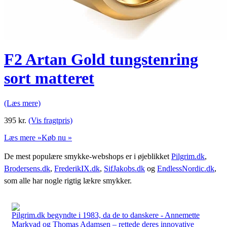
F2 Artan Gold tungstenring
sort matteret
(Læs mere)
395
kr.
(Vis fragtpris)
Læs mere »
Køb nu »
De mest populære smykke-webshops er i øjeblikket
Pilgrim.dk
,
Brodersens.dk
,
FrederikIX.dk
,
SifJakobs.dk
og
EndlessNordic.dk
,
som alle har nogle rigtig lækre smykker.
Pilgrim.dk begyndte i 1983, da de to danskere - Annemette
Markvad og Thomas Adamsen – rettede deres innovative