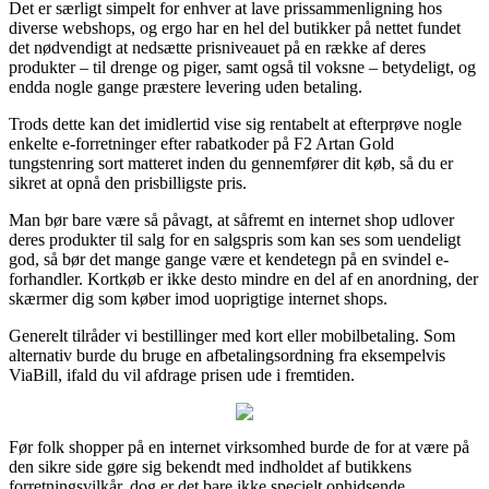
Det er særligt simpelt for enhver at lave prissammenligning hos
diverse webshops, og ergo har en hel del butikker på nettet fundet
det nødvendigt at nedsætte prisniveauet på en række af deres
produkter – til drenge og piger, samt også til voksne – betydeligt, og
endda nogle gange præstere levering uden betaling.
Trods dette kan det imidlertid vise sig rentabelt at efterprøve nogle
enkelte e-forretninger efter rabatkoder på F2 Artan Gold
tungstenring sort matteret inden du gennemfører dit køb, så du er
sikret at opnå den prisbilligste pris.
Man bør bare være så påvagt, at såfremt en internet shop udlover
deres produkter til salg for en salgspris som kan ses som uendeligt
god, så bør det mange gange være et kendetegn på en svindel e-
forhandler. Kortkøb er ikke desto mindre en del af en anordning, der
skærmer dig som køber imod uoprigtige internet shops.
Generelt tilråder vi bestillinger med kort eller mobilbetaling. Som
alternativ burde du bruge en afbetalingsordning fra eksempelvis
ViaBill, ifald du vil afdrage prisen ude i fremtiden.
Før folk shopper på en internet virksomhed burde de for at være på
den sikre side gøre sig bekendt med indholdet af butikkens
forretningsvilkår, dog er det bare ikke specielt ophidsende.