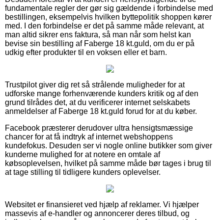
fundamentale regler der gør sig gældende i forbindelse med
bestillingen, eksempelvis hvilken byttepolitik shoppen kører
med. I den forbindelse er det på samme måde relevant, at
man altid sikrer ens faktura, så man når som helst kan
bevise sin bestilling af Faberge 18 kt.guld, om du er på
udkig efter produkter til en voksen eller et barn.
Trustpilot giver dig ret så strålende muligheder for at
udforske mange forhenværende kunders kritik og af den
grund tilrådes det, at du verificerer internet selskabets
anmeldelser af Faberge 18 kt.guld forud for at du køber.
Facebook præsterer derudover ultra hensigtsmæssige
chancer for at få indtryk af internet webshoppens
kundefokus. Desuden ser vi nogle online butikker som giver
kunderne mulighed for at notere en omtale af
købsoplevelsen, hvilket på samme måde bør tages i brug til
at tage stilling til tidligere kunders oplevelser.
Websitet er finansieret ved hjælp af reklamer. Vi hjælper
massevis af e-handler og annoncerer deres tilbud, og