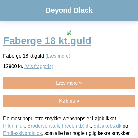
Beyond Black
Faberge 18 kt.guld
Faberge 18 kt.guld
(Læs mere)
12900
kr.
(Vis fragtpris)
Læs mere »
Køb nu »
De mest populære smykke-webshops er i øjeblikket
Pilgrim.dk
,
Brodersens.dk
,
FrederikIX.dk
,
SifJakobs.dk
og
EndlessNordic.dk
, som alle har nogle rigtig lækre smykker.