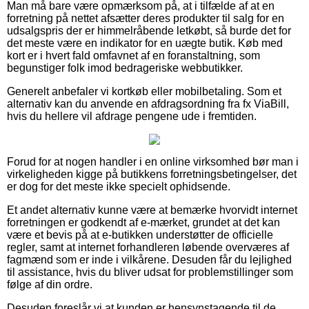
Man må bare være opmærksom på, at i tilfælde af at en
forretning på nettet afsætter deres produkter til salg for en
udsalgspris der er himmelråbende letkøbt, så burde det for
det meste være en indikator for en uægte butik. Køb med
kort er i hvert fald omfavnet af en foranstaltning, som
begunstiger folk imod bedrageriske webbutikker.
Generelt anbefaler vi kortkøb eller mobilbetaling. Som et
alternativ kan du anvende en afdragsordning fra fx ViaBill,
hvis du hellere vil afdrage pengene ude i fremtiden.
Forud for at nogen handler i en online virksomhed bør man i
virkeligheden kigge på butikkens forretningsbetingelser, det
er dog for det meste ikke specielt ophidsende.
Et andet alternativ kunne være at bemærke hvorvidt internet
forretningen er godkendt af e-mærket, grundet at det kan
være et bevis på at e-butikken understøtter de officielle
regler, samt at internet forhandleren løbende overværes af
fagmænd som er inde i vilkårene. Desuden får du lejlighed
til assistance, hvis du bliver udsat for problemstillinger som
følge af din ordre.
Desuden foreslår vi at kunden er hensynstagende til de