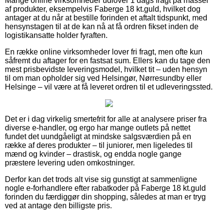
Mange online virksomheder udlover 1 dags fragt på masser
af produkter, eksempelvis Faberge 18 kt.guld, hvilket dog
antager at du når at bestille forinden et aftalt tidspunkt, med
hensynstagen til at de kan nå at få ordren fikset inden de
logistikansatte holder fyraften.
En række online virksomheder lover fri fragt, men ofte kun
såfremt du aftager for en fastsat sum. Ellers kan du tage den
mest prisbevidste leveringsmodel, hvilket tit – uden hensyn
til om man opholder sig ved Helsingør, Nørresundby eller
Helsinge – vil være at få leveret ordren til et udleveringssted.
Det er i dag virkelig smertefrit for alle at analysere priser fra
diverse e-handler, og ergo har mange outlets på nettet
fundet det uundgåeligt at mindske salgsværdien på en
række af deres produkter – til juniorer, men ligeledes til
mænd og kvinder – drastisk, og endda nogle gange
præstere levering uden omkostninger.
Derfor kan det trods alt vise sig gunstigt at sammenligne
nogle e-forhandlere efter rabatkoder på Faberge 18 kt.guld
forinden du færdiggør din shopping, således at man er tryg
ved at antage den billigste pris.