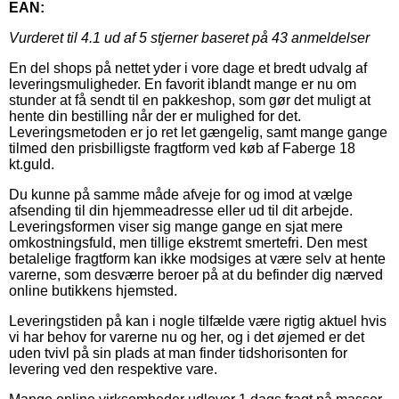
EAN:
Vurderet til
4.1
ud af 5 stjerner baseret på
43
anmeldelser
En del shops på nettet yder i vore dage et bredt udvalg af
leveringsmuligheder. En favorit iblandt mange er nu om
stunder at få sendt til en pakkeshop, som gør det muligt at
hente din bestilling når der er mulighed for det.
Leveringsmetoden er jo ret let gængelig, samt mange gange
tilmed den prisbilligste fragtform ved køb af Faberge 18
kt.guld.
Du kunne på samme måde afveje for og imod at vælge
afsending til din hjemmeadresse eller ud til dit arbejde.
Leveringsformen viser sig mange gange en sjat mere
omkostningsfuld, men tillige ekstremt smertefri. Den mest
betalelige fragtform kan ikke modsiges at være selv at hente
varerne, som desværre beroer på at du befinder dig nærved
online butikkens hjemsted.
Leveringstiden på kan i nogle tilfælde være rigtig aktuel hvis
vi har behov for varerne nu og her, og i det øjemed er det
uden tvivl på sin plads at man finder tidshorisonten for
levering ved den respektive vare.