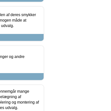
len af deres smykker
å nogen måde at
s udvalg.
inger og andre
gennemgår mange
 belægning af
olering og montering af
res udvalg.