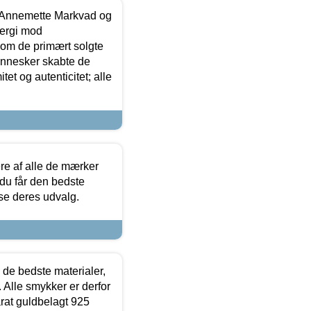
- Annemette Markvad og
ergi mod
som de primært solgte
mennesker skabte de
et og autenticitet; alle
.
re af alle de mærker
 du får den bedste
 se deres udvalg.
 de bedste materialer,
 Alle smykker er derfor
arat guldbelagt 925