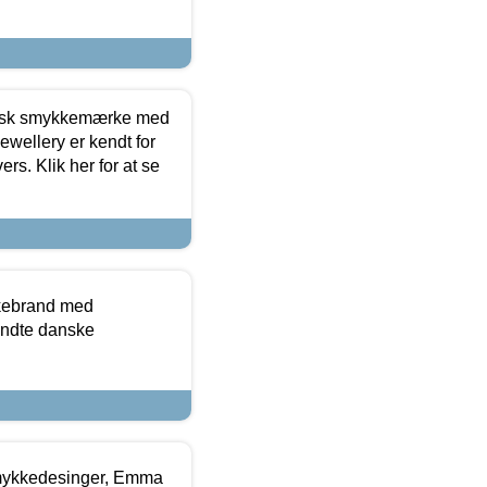
dansk smykkemærke med
ewellery er kendt for
ers. Klik her for at se
kkebrand med
ndte danske
mykkedesinger, Emma