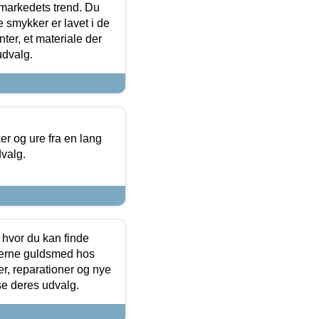
markedets trend. Du
e smykker er lavet i de
ter, et materiale der
udvalg.
 og ure fra en lang
dvalg.
 hvor du kan finde
terne guldsmed hos
r, reparationer og nye
se deres udvalg.