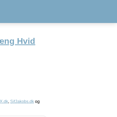
æng Hvid
IX.dk
,
SifJakobs.dk
og