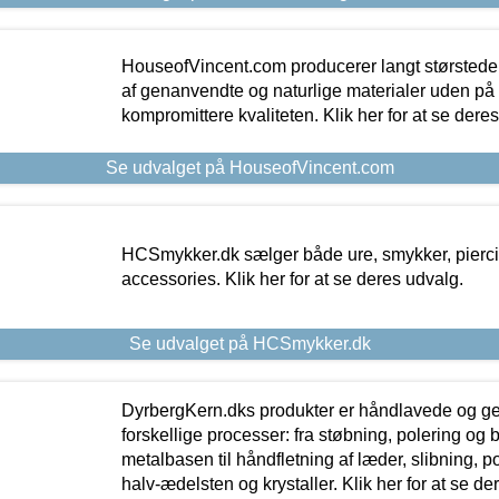
HouseofVincent.com producerer langt størstede
af genanvendte og naturlige materialer uden p
kompromittere kvaliteten. Klik her for at se dere
Se udvalget på HouseofVincent.com
HCSmykker.dk sælger både ure, smykker, pierc
accessories. Klik her for at se deres udvalg.
Se udvalget på HCSmykker.dk
DyrbergKern.dks produkter er håndlavede og 
forskellige processer: fra støbning, polering og
metalbasen til håndfletning af læder, slibning, p
halv-ædelsten og krystaller. Klik her for at se de