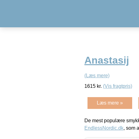
Anastasij
(Læs mere)
1615
kr.
(Vis fragtpris)
Læs mere »
De mest populære smykk
EndlessNordic.dk
, som a