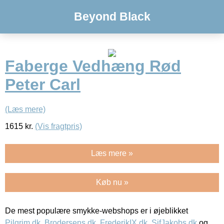
Beyond Black
Faberge Vedhæng Rød
Peter Carl
(Læs mere)
1615
kr.
(Vis fragtpris)
Læs mere »
Køb nu »
De mest populære smykke-webshops er i øjeblikket
Pilgrim.dk
,
Brodersens.dk
,
FrederikIX.dk
,
SifJakobs.dk
og