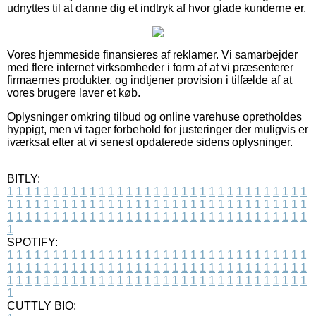
udnyttes til at danne dig et indtryk af hvor glade kunderne er.
Vores hjemmeside finansieres af reklamer. Vi samarbejder
med flere internet virksomheder i form af at vi præsenterer
firmaernes produkter, og indtjener provision i tilfælde af at
vores brugere laver et køb.
Oplysninger omkring tilbud og online varehuse opretholdes
hyppigt, men vi tager forbehold for justeringer der muligvis er
iværksat efter at vi senest opdaterede sidens oplysninger.
BITLY:
1
1
1
1
1
1
1
1
1
1
1
1
1
1
1
1
1
1
1
1
1
1
1
1
1
1
1
1
1
1
1
1
1
1
1
1
1
1
1
1
1
1
1
1
1
1
1
1
1
1
1
1
1
1
1
1
1
1
1
1
1
1
1
1
1
1
1
1
1
1
1
1
1
1
1
1
1
1
1
1
1
1
1
1
1
1
1
1
1
1
1
1
1
1
1
1
1
1
1
1
SPOTIFY:
1
1
1
1
1
1
1
1
1
1
1
1
1
1
1
1
1
1
1
1
1
1
1
1
1
1
1
1
1
1
1
1
1
1
1
1
1
1
1
1
1
1
1
1
1
1
1
1
1
1
1
1
1
1
1
1
1
1
1
1
1
1
1
1
1
1
1
1
1
1
1
1
1
1
1
1
1
1
1
1
1
1
1
1
1
1
1
1
1
1
1
1
1
1
1
1
1
1
1
1
CUTTLY BIO: