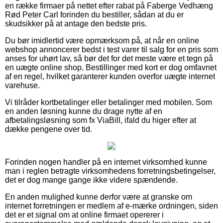
en række firmaer på nettet efter rabat på Faberge Vedhæng
Rød Peter Carl forinden du bestiller, sådan at du er
skudsikker på at antage den bedste pris.
Du bør imidlertid være opmærksom på, at når en online
webshop annoncerer bedst i test varer til salg for en pris som
anses for uhørt lav, så bør det for det meste være et tegn på
en uægte online shop. Bestillinger med kort er dog omfavnet
af en regel, hvilket garanterer kunden overfor uægte internet
varehuse.
Vi tilråder kortbetalinger eller betalinger med mobilen. Som
en anden løsning kunne du drage nytte af en
afbetalingsløsning som fx ViaBill, ifald du higer efter at
dække pengene over tid.
Forinden nogen handler på en internet virksomhed kunne
man i reglen betragte virksomhedens forretningsbetingelser,
det er dog mange gange ikke videre spændende.
En anden mulighed kunne derfor være at granske om
internet forretningen er medlem af e-mærke ordningen, siden
det er et signal om at online firmaet opererer i