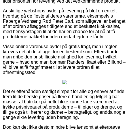
tidshorisonten for levering ved det vedkommende produkt.
Adskillige webshops byder på levering på blot en enkelt
hverdag på de fleste af deres varenumre, eksempelvis
Faberge Vedhæng Rød Peter Carl, som alligevel er betinget
af at ordren aflægges tidligere end et besluttet klokkeslæt,
med hensynstagen til at de har en chance for at nå at få
produkterne pakket forinden medarbejderne får fri.
Visse online varehuse byder på gratis fragt, men i reglen
kræves det at du aftager for en bestemt sum. Ellers burde
man gribe den prisbilligste mulighed for levering, hvilket
gerne – hvad end man bor nær Randers, Ikast eller Billund –
vil blive at få fragtfirmaet til at levere ordren til et
afhentningssted.
Det er efterhånden særligt simpelt for alle og enhver at finde
frem til de bedste priser på flere e-handler, og følgelig har
masser af butikker på nettet ikke kunne lade være med at
trykke prisniveauet på produkterne – til piger og drenge, og
tillige også til herrer og damer – betragteligt, og endda nogle
gange sikre levering uden beregning.
Dog kan det ikke desto mindre blive lønsomt at efterprøve