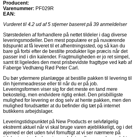
Producent:
Varenummer:
PF029R
EAN:
Vurderet til
4.2
ud af 5 stjerner baseret på
39
anmeldelser
Størstedelen af forhandlere på nettet tildeler i dag diverse
leveringsmodeller. Den mest populære er på nuværende
tidspunkt at få leveret til et afhentningssted, og så kan du
bare gå forbi efter de bestilte produkter lige præcis når det
passer ind i din kalender. Fragtmuligheden er jo ret simpel,
samt tit ligeledes den mest prisbevidste fragttype ved køb af
Faberge Vedhæng Rød Peter Carl.
Du bør ydermere planlægge at bestille pakken til levering til
din hjemmeadresse eller til når du er på job.
Leveringsformen viser sig for det meste en tand mere
bekostelig, men endvidere rigtig enkel. Den prisbilligste
mulighed for levering er dog selv at hente pakken, men den
mulighed forudsætter at du befinder dig tæt på internet
butikkens arbejdslager.
Leveringstidspunktet på New Products er selvfølgelig
ekstremt aktuel når vi skal bruge varen øjeblikkeligt, og i det
øjemed er det uden tvivl fornuftigt at vi ser nærmere på