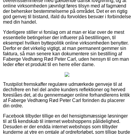
overensstemmelse med gældende dansk lovgivning, og at
online virksomheden jævnligt føres tilsyn med af fagmænd
der behersker bestemmelserne på området. Det er en rigtig
god genvej til bistand, ifald du forvoldes besvær i forbindelse
med din handel.
Yderligere stiller vi forslag om at man er klar over de mest
essentielle betingelser der influerer på bestillingen, til
eksempel hvilken byttepolitik online virksomheden benytter.
Derfor er det virkelig vigtigt, at man permanent gemmer sin
faktura, så man senere kan dokumentere sin bestilling af
Faberge Vedhæng Rød Peter Carl, uden hensyn til om man
leder efter et produkt til en herre eller dame.
Trustpilot fremskaffer regulære udmærkede genveje til at
dechifrere en hel del andre kunders reflektioner og herved
foreslåes det, at du gennemsøger online forhandlerens kritik
af Faberge Vedhæng Rød Peter Carl forinden du placerer
din ordre.
Facebook tilbyder tillige en del hensigtsmæssige løsninger
til at få kendskab til internet webshoppens pålidelighed.
Desuden er der endda internet webshops som tilbyder
kunderne at ytre en omtale af ordreforløbet, som tillige burde