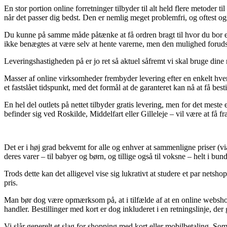
En stor portion online forretninger tilbyder til alt held flere metoder t
når det passer dig bedst. Den er nemlig meget problemfri, og oftest o
Du kunne på samme måde påtænke at få ordren bragt til hvor du bor elle
ikke benægtes at være selv at hente varerne, men den mulighed forud
Leveringshastigheden på er jo ret så aktuel såfremt vi skal bruge dine 
Masser af online virksomheder frembyder levering efter en enkelt hv
et fastslået tidspunkt, med det formål at de garanteret kan nå at få best
En hel del outlets på nettet tilbyder gratis levering, men for det mest
befinder sig ved Roskilde, Middelfart eller Gilleleje – vil være at få fr
Det er i høj grad bekvemt for alle og enhver at sammenligne priser (via
deres varer – til babyer og børn, og tillige også til voksne – helt i bu
Trods dette kan det alligevel vise sig lukrativt at studere et par netsho
pris.
Man bør dog være opmærksom på, at i tilfælde af at en online webshop 
handler. Bestillinger med kort er dog inkluderet i en retningslinje, der
Vi slår generelt et slag for shopping med kort eller mobilbetaling. So