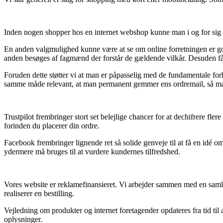
Inden nogen shopper hos en internet webshop kunne man i og for sig s
En anden valgmulighed kunne være at se om online forretningen er godk
anden besøges af fagmænd der forstår de gældende vilkår. Desuden få
Foruden dette støtter vi at man er påpasselig med de fundamentale for
samme måde relevant, at man permanent gemmer ens ordremail, så man e
Trustpilot frembringer stort set belejlige chancer for at dechifrere fl
forinden du placerer din ordre.
Facebook frembringer lignende ret så solide genveje til at få en idé o
ydermere må bruges til at vurdere kundernes tilfredshed.
Vores website er reklamefinansieret. Vi arbejder sammen med en samlin
realiserer en bestilling.
Vejledning om produkter og internet foretagender opdateres fra tid til 
oplysninger.