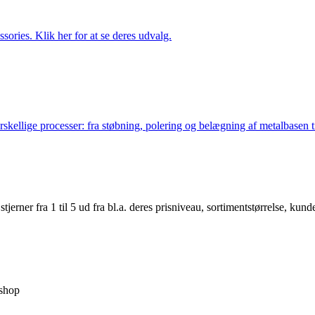
ries. Klik her for at se deres udvalg.
lige processer: fra støbning, polering og belægning af metalbasen til 
er fra 1 til 5 ud fra bl.a. deres prisniveau, sortimentstørrelse, kunde
shop