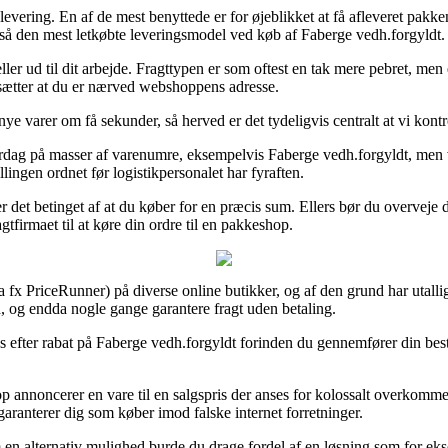
il levering. En af de mest benyttede er for øjeblikket at få afleveret pakk
gså den mest letkøbte leveringsmodel ved køb af Faberge vedh.forgyldt.
r ud til dit arbejde. Fragttypen er som oftest en tak mere pebret, men 
sætter at du er nærved webshoppens adresse.
nye varer om få sekunder, så herved er det tydeligvis centralt at vi kont
erdag på masser af varenumre, eksempelvis Faberge vedh.forgyldt, men 
illingen ordnet før logistikpersonalet har fyraften.
e er det betinget af at du køber for en præcis sum. Ellers bør du overve
agtfirmaet til at køre din ordre til en pakkeshop.
 fx PriceRunner) på diverse online butikker, og af den grund har utallige
nd, og endda nogle gange garantere fragt uden betaling.
ps efter rabat på Faberge vedh.forgyldt forinden du gennemfører din bestil
annoncerer en vare til en salgspris der anses for kolossalt overkommel
 garanterer dig som køber imod falske internet forretninger.
m en alternativ mulighed burde du drage fordel af en løsning som for ekse