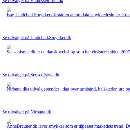
Se udvalget på EndlessNordic.dk
Bag LindebækSmykker.dk står en autodidakt smykkedesinger, Emma 
Se udvalget på LindebækSmykker.dk
Senseofstyle.dk er en dansk webshop som har eksisteret siden 2007.
Se udvalget på Senseofstyle.dk
Nirbana.dks udvalg spænder i dag over armbånd, halskæder, ure og ør
Se udvalget på Nirbana.dk
AnneBrauner.dk laver smykker som er tilpasset markedets trend. Du 