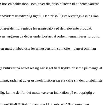
en hos en pakkeshop, som giver dig fleksibiliteten til at hente varerne
endvidere usædvanlig ligetil. Den prisbilligste leveringsløsning kan
rollerer den forventede leveringsdato ved det relevante produkt.
vær vagtsom da det er underforstået at ordren gennemføres forud for
je den mest prisbevidste leveringsversion, som ofte – uanset om man
 butikker på nettet set sig nødsaget til at trykke priserne på mange af
ling, sådan at du er usvigeligt sikker på at skaffe sig den prisbilligste
ig, kunne det for det meste være en indikation på en uoprigtig e-
mpel ViaBill, ifald du agter at klare prisen af flere omgange.