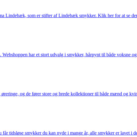
Lindebæk, som er stifter af Lindebæk smykker. Klik her for at se der
 Webshoppen har et stort udvalg i smykker, hårpynt til både voksne og b
eringe, og de fører store og brede kollektioner til både mænd og kvind
får tidsløse smykker du kan nyde i mange år, alle smykker er lavet i de