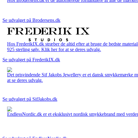
Hos Brodersens.dk er de autoriserede forhandlere af alle de mærker d
Se udvalget på Brodersens.dk
Hos FrederikIX.dk stræber de altid efter at bruge de bedste materia
925 sterling sølv. Klik her for at se deres udvalg.
Se udvalget på FrederikIX.dk
Det prisvindende Sif Jakobs Jewellery er et dansk smykkemærke med 
at se deres udvalg.
Se udvalget på SifJakobs.dk
EndlessNordic.dk er et eksklusivt nordisk smykkebrand med verden