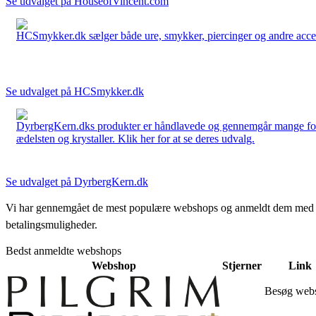
Se udvalget på HouseofVincent.com
HCSmykker.dk sælger både ure, smykker, piercinger og andre accesso
Se udvalget på HCSmykker.dk
DyrbergKern.dks produkter er håndlavede og gennemgår mange forskel
ædelsten og krystaller. Klik her for at se deres udvalg.
Se udvalget på DyrbergKern.dk
Vi har gennemgået de mest populære webshops og anmeldt dem med stjern
betalingsmuligheder.
Bedst anmeldte webshops
Webshop
Stjerner
Link
Besøg web