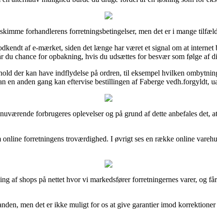
kimme forhandlerens forretningsbetingelser, men det er i mange tilfæld
endt af e-mærket, siden det længe har været et signal om at internet b
r du chance for opbakning, hvis du udsættes for besvær som følge af d
hold der kan have indflydelse på ordren, til eksempel hvilken ombytning
n anden gang kan eftervise bestillingen af Faberge vedh.forgyldt, uans
ere nuværende forbrugeres oplevelser og på grund af dette anbefales det, 
m online forretningens troværdighed. I øvrigt ses en række online vareh
g af shops på nettet hvor vi markedsfører forretningernes varer, og får
anden, men det er ikke muligt for os at give garantier imod korrektioner