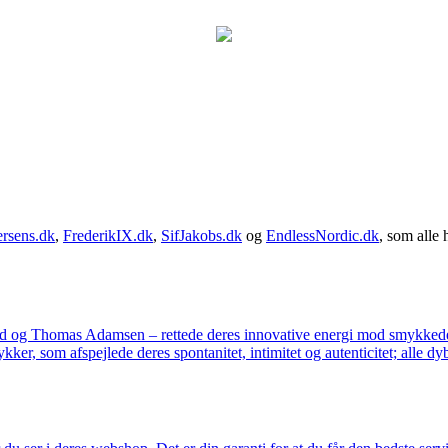
rsens.dk
,
FrederikIX.dk
,
SifJakobs.dk
og
EndlessNordic.dk
, som alle 
ad og Thomas Adamsen – rettede deres innovative energi mod smykkedes
er, som afspejlede deres spontanitet, intimitet og autenticitet; alle dyb