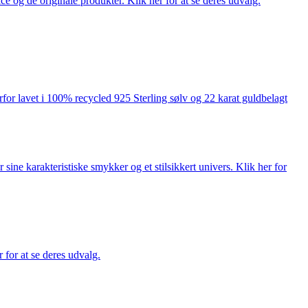
ce og de originale produkter. Klik her for at se deres udvalg.
rfor lavet i 100% recycled 925 Sterling sølv og 22 karat guldbelagt
ne karakteristiske smykker og et stilsikkert univers. Klik her for
for at se deres udvalg.