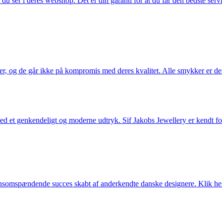
u ser i deres webshop. Det er din garanti for at du får den bedste servi
ler, og de går ikke på kompromis med deres kvalitet. Alle smykker er de
et genkendeligt og moderne udtryk. Sif Jakobs Jewellery er kendt for si
somspændende succes skabt af anderkendte danske designere. Klik her 