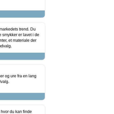
markedets trend. Du
e smykker er lavet i de
ter, et materiale der
udvalg.
 og ure fra en lang
dvalg.
 hvor du kan finde