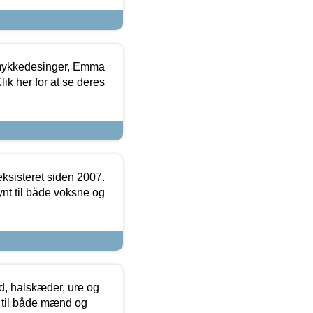
mykkedesinger, Emma
ik her for at se deres
ksisteret siden 2007.
nt til både voksne og
, halskæder, ure og
r til både mænd og