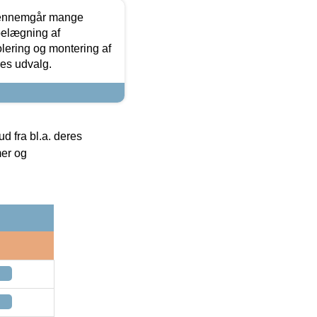
gennemgår mange
 belægning af
olering og montering af
res udvalg.
 fra bl.a. deres
mer og