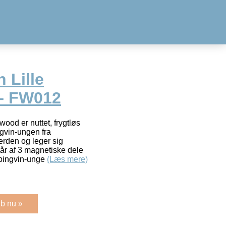
 Lille
 – FW012
wood er nuttet, frygtløs
ingvin-ungen fra
erden og leger sig
år af 3 magnetiske dele
e pingvin-unge
(Læs mere)
b nu »