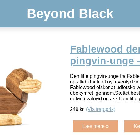
Beyond Black
Fablewood den
pingvin-unge
Den lille pingvin-unge fra Fable
og altid klar til et nyt eventyr.P
Fablewood elsker at udforske v
ubekymret igennem.Sættet best
udført i valnød og ask.Den lill
249
kr.
(Vis fragtpris)
Læs mere »
Kø