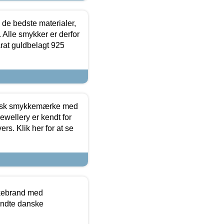
 de bedste materialer,
 Alle smykker er derfor
arat guldbelagt 925
dansk smykkemærke med
ewellery er kendt for
ers. Klik her for at se
kkebrand med
ndte danske