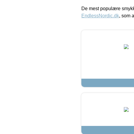
De mest populære smykk
EndlessNordic.dk
, som a