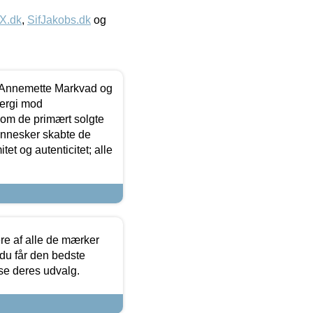
IX.dk
,
SifJakobs.dk
og
- Annemette Markvad og
ergi mod
som de primært solgte
mennesker skabte de
et og autenticitet; alle
.
re af alle de mærker
 du får den bedste
 se deres udvalg.