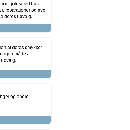
terne guldsmed hos
r, reparationer og nye
se deres udvalg.
len af deres smykker
å nogen måde at
s udvalg.
inger og andre