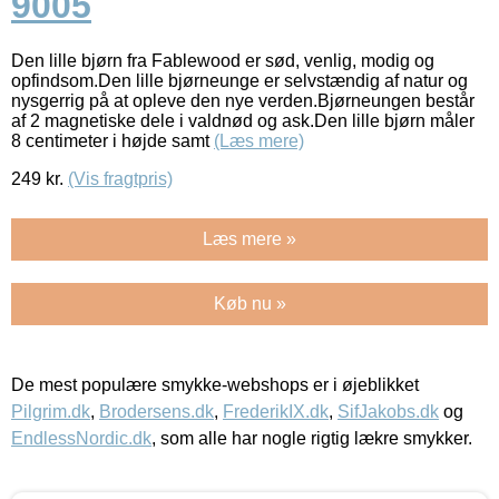
9005
Den lille bjørn fra Fablewood er sød, venlig, modig og
opfindsom.Den lille bjørneunge er selvstændig af natur og
nysgerrig på at opleve den nye verden.Bjørneungen består
af 2 magnetiske dele i valdnød og ask.Den lille bjørn måler
8 centimeter i højde samt
(Læs mere)
249
kr.
(Vis fragtpris)
Læs mere »
Køb nu »
De mest populære smykke-webshops er i øjeblikket
Pilgrim.dk
,
Brodersens.dk
,
FrederikIX.dk
,
SifJakobs.dk
og
EndlessNordic.dk
, som alle har nogle rigtig lækre smykker.