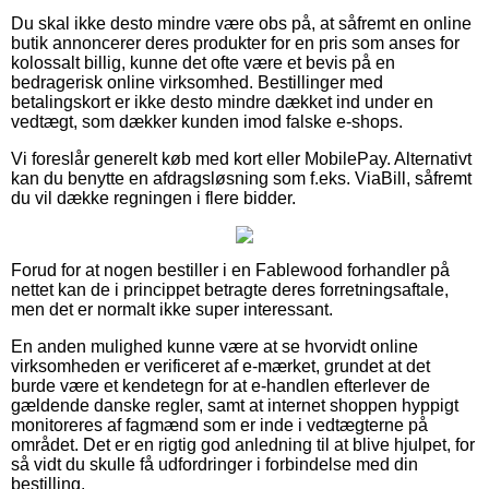
Du skal ikke desto mindre være obs på, at såfremt en online
butik annoncerer deres produkter for en pris som anses for
kolossalt billig, kunne det ofte være et bevis på en
bedragerisk online virksomhed. Bestillinger med
betalingskort er ikke desto mindre dækket ind under en
vedtægt, som dækker kunden imod falske e-shops.
Vi foreslår generelt køb med kort eller MobilePay. Alternativt
kan du benytte en afdragsløsning som f.eks. ViaBill, såfremt
du vil dække regningen i flere bidder.
Forud for at nogen bestiller i en Fablewood forhandler på
nettet kan de i princippet betragte deres forretningsaftale,
men det er normalt ikke super interessant.
En anden mulighed kunne være at se hvorvidt online
virksomheden er verificeret af e-mærket, grundet at det
burde være et kendetegn for at e-handlen efterlever de
gældende danske regler, samt at internet shoppen hyppigt
monitoreres af fagmænd som er inde i vedtægterne på
området. Det er en rigtig god anledning til at blive hjulpet, for
så vidt du skulle få udfordringer i forbindelse med din
bestilling.