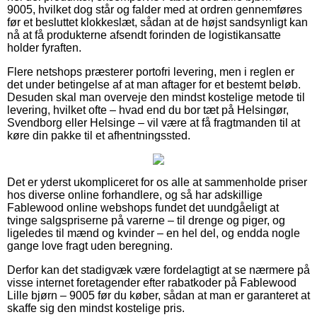
9005, hvilket dog står og falder med at ordren gennemføres
før et besluttet klokkeslæt, sådan at de højst sandsynligt kan
nå at få produkterne afsendt forinden de logistikansatte
holder fyraften.
Flere netshops præsterer portofri levering, men i reglen er
det under betingelse af at man aftager for et bestemt beløb.
Desuden skal man overveje den mindst kostelige metode til
levering, hvilket ofte – hvad end du bor tæt på Helsingør,
Svendborg eller Helsinge – vil være at få fragtmanden til at
køre din pakke til et afhentningssted.
Det er yderst ukompliceret for os alle at sammenholde priser
hos diverse online forhandlere, og så har adskillige
Fablewood online webshops fundet det uundgåeligt at
tvinge salgspriserne på varerne – til drenge og piger, og
ligeledes til mænd og kvinder – en hel del, og endda nogle
gange love fragt uden beregning.
Derfor kan det stadigvæk være fordelagtigt at se nærmere på
visse internet foretagender efter rabatkoder på Fablewood
Lille bjørn – 9005 før du køber, sådan at man er garanteret at
skaffe sig den mindst kostelige pris.