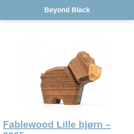
Beyond Black
Fablewood Lille bjørn –