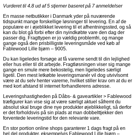
Vurderet til
4.8
ud af 5 stjerner baseret på
7
anmeldelser
En masse netbutikker i Danmark yder på nuværende
tidspunkt mange forskellige løsninger til levering. En af de
populære er i øjeblikket levering til et afhentningssted, og så
kan du blot gå forbi efter din nyindkøbte vare den dag der
passer dig. Fragttypen er jo vældig problemfri, og mange
gange også den prisbilligste leveringsmåde ved køb af
Fablewood Lille bjørn – 9005.
Du kan ligeledes forsøge at få varerne sendt til din lejlighed
eller hus eller til dit arbejde. Fragtløsningen viser sig mange
gange en smule mere bekostelig, men ligeledes særligt
ligetil. Den mest letkøbte leveringsmanér vil dog utvivlsomt
være at du selv henter varerne, hvilket stiller krav om at du er
med kort afstand til internet forhandlerens adresse.
Leveringshastigheden på Dåbs- & gaveartikler > Fablewood
træfigurer kan vise sig at være særligt aktuel såfremt du
absolut skal bruge dine nye produkter øjeblikkeligt, så derfor
er det forholdsvis på sin plads at man dobbelttjekker den
forventede leveringstid for den relevante vare.
En stor portion online shops garanterer 1 dags fragt på en
hel del produkter, eksempelvis Fablewood Lille bjørn –