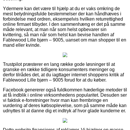
Ydermere kan det være til hjælp at du er vaks omkring de
mest betydningsfulde bestemmelser der kan håndhæves i
forbindelse med ordren, eksempelvis hvilken returrettighed
online firmaet tilbyder. I den sammenhæng er det på samme
måde relevant, at man når som helst opbevarer sin
kvittering, så man når som helst kan bevise handlen af
Fablewood Lille bjørn – 9005, uanset om man shopper til en
mand eller kvinde.
Trustpilot præsterer en lang række gode løsninger til at
granske en række tidligere konsumenters meninger og
derfor tilrådes det, at du iagttager internet shoppens kritik af
Fablewood Lille bjørn – 9005 forud for at du køber.
Facebook genererer også fuldkommen hæderlige metoder til
at få indblik i online virksomhedens popularitet. Desuden ser
vi faktisk e-forretninger hvor man kan frembringe en
vurdering af deres købsoplevelse, som på samme måde kan
udnyttes til at danne dig et indtryk af hvor glade kunderne er.
Dette website finansieres af reklamer. Vi hjælper en masse