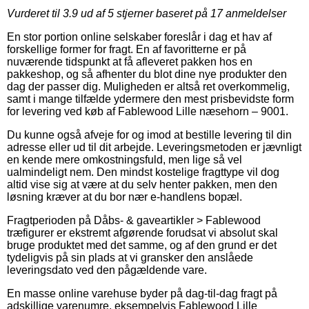
Vurderet til
3.9
ud af 5 stjerner baseret på
17
anmeldelser
En stor portion online selskaber foreslår i dag et hav af
forskellige former for fragt. En af favoritterne er på
nuværende tidspunkt at få afleveret pakken hos en
pakkeshop, og så afhenter du blot dine nye produkter den
dag der passer dig. Muligheden er altså ret overkommelig,
samt i mange tilfælde ydermere den mest prisbevidste form
for levering ved køb af Fablewood Lille næsehorn – 9001.
Du kunne også afveje for og imod at bestille levering til din
adresse eller ud til dit arbejde. Leveringsmetoden er jævnligt
en kende mere omkostningsfuld, men lige så vel
ualmindeligt nem. Den mindst kostelige fragttype vil dog
altid vise sig at være at du selv henter pakken, men den
løsning kræver at du bor nær e-handlens bopæl.
Fragtperioden på Dåbs- & gaveartikler > Fablewood
træfigurer er ekstremt afgørende forudsat vi absolut skal
bruge produktet med det samme, og af den grund er det
tydeligvis på sin plads at vi gransker den anslåede
leveringsdato ved den pågældende vare.
En masse online varehuse byder på dag-til-dag fragt på
adskillige varenumre, eksempelvis Fablewood Lille