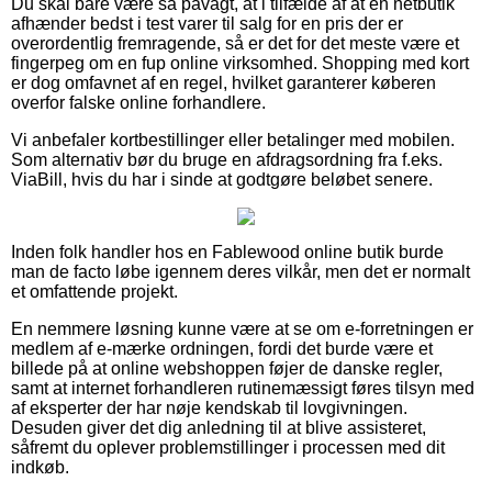
Du skal bare være så påvagt, at i tilfælde af at en netbutik
afhænder bedst i test varer til salg for en pris der er
overordentlig fremragende, så er det for det meste være et
fingerpeg om en fup online virksomhed. Shopping med kort
er dog omfavnet af en regel, hvilket garanterer køberen
overfor falske online forhandlere.
Vi anbefaler kortbestillinger eller betalinger med mobilen.
Som alternativ bør du bruge en afdragsordning fra f.eks.
ViaBill, hvis du har i sinde at godtgøre beløbet senere.
Inden folk handler hos en Fablewood online butik burde
man de facto løbe igennem deres vilkår, men det er normalt
et omfattende projekt.
En nemmere løsning kunne være at se om e-forretningen er
medlem af e-mærke ordningen, fordi det burde være et
billede på at online webshoppen føjer de danske regler,
samt at internet forhandleren rutinemæssigt føres tilsyn med
af eksperter der har nøje kendskab til lovgivningen.
Desuden giver det dig anledning til at blive assisteret,
såfremt du oplever problemstillinger i processen med dit
indkøb.