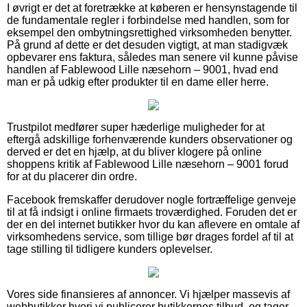
I øvrigt er det at foretrække at køberen er hensynstagende til
de fundamentale regler i forbindelse med handlen, som for
eksempel den ombytningsrettighed virksomheden benytter.
På grund af dette er det desuden vigtigt, at man stadigvæk
opbevarer ens faktura, således man senere vil kunne påvise
handlen af Fablewood Lille næsehorn – 9001, hvad end
man er på udkig efter produkter til en dame eller herre.
Trustpilot medfører super hæderlige muligheder for at
eftergå adskillige forhenværende kunders observationer og
derved er det en hjælp, at du bliver klogere på online
shoppens kritik af Fablewood Lille næsehorn – 9001 forud
for at du placerer din ordre.
Facebook fremskaffer derudover nogle fortræffelige genveje
til at få indsigt i online firmaets troværdighed. Foruden det er
der en del internet butikker hvor du kan aflevere en omtale af
virksomhedens service, som tillige bør drages fordel af til at
tage stilling til tidligere kunders oplevelser.
Vores side finansieres af annoncer. Vi hjælper massevis af
webbutikker hvori vi publicerer butikkernes tilbud, og tager