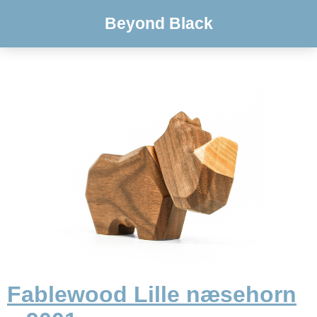
Beyond Black
Fablewood Lille næsehorn