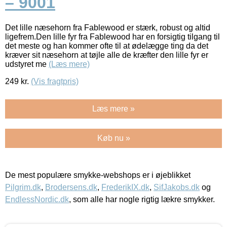
– 9001
Det lille næsehorn fra Fablewood er stærk, robust og altid
ligefrem.Den lille fyr fra Fablewood har en forsigtig tilgang til
det meste og han kommer ofte til at ødelægge ting da det
kræver sit næsehorn at tøjle alle de kræfter den lille fyr er
udstyret me
(Læs mere)
249
kr.
(Vis fragtpris)
Læs mere »
Køb nu »
De mest populære smykke-webshops er i øjeblikket
Pilgrim.dk
,
Brodersens.dk
,
FrederikIX.dk
,
SifJakobs.dk
og
EndlessNordic.dk
, som alle har nogle rigtig lækre smykker.