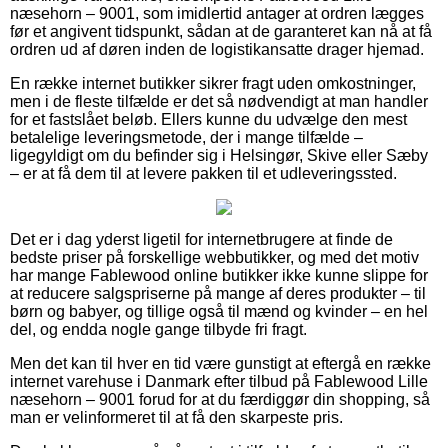
næsehorn – 9001, som imidlertid antager at ordren lægges
før et angivent tidspunkt, sådan at de garanteret kan nå at få
ordren ud af døren inden de logistikansatte drager hjemad.
En række internet butikker sikrer fragt uden omkostninger,
men i de fleste tilfælde er det så nødvendigt at man handler
for et fastslået beløb. Ellers kunne du udvælge den mest
betalelige leveringsmetode, der i mange tilfælde –
ligegyldigt om du befinder sig i Helsingør, Skive eller Sæby
– er at få dem til at levere pakken til et udleveringssted.
Det er i dag yderst ligetil for internetbrugere at finde de
bedste priser på forskellige webbutikker, og med det motiv
har mange Fablewood online butikker ikke kunne slippe for
at reducere salgspriserne på mange af deres produkter – til
børn og babyer, og tillige også til mænd og kvinder – en hel
del, og endda nogle gange tilbyde fri fragt.
Men det kan til hver en tid være gunstigt at eftergå en række
internet varehuse i Danmark efter tilbud på Fablewood Lille
næsehorn – 9001 forud for at du færdiggør din shopping, så
man er velinformeret til at få den skarpeste pris.