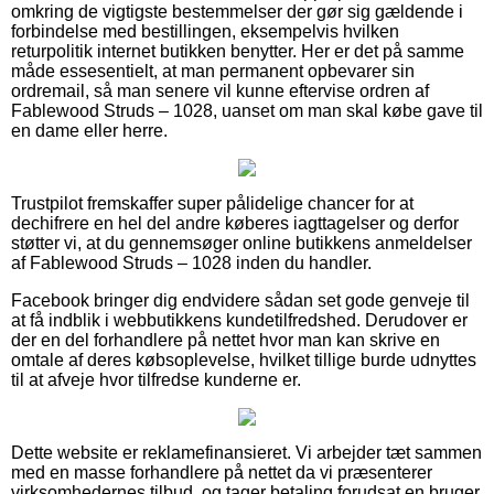
omkring de vigtigste bestemmelser der gør sig gældende i
forbindelse med bestillingen, eksempelvis hvilken
returpolitik internet butikken benytter. Her er det på samme
måde essesentielt, at man permanent opbevarer sin
ordremail, så man senere vil kunne eftervise ordren af
Fablewood Struds – 1028, uanset om man skal købe gave til
en dame eller herre.
Trustpilot fremskaffer super pålidelige chancer for at
dechifrere en hel del andre køberes iagttagelser og derfor
støtter vi, at du gennemsøger online butikkens anmeldelser
af Fablewood Struds – 1028 inden du handler.
Facebook bringer dig endvidere sådan set gode genveje til
at få indblik i webbutikkens kundetilfredshed. Derudover er
der en del forhandlere på nettet hvor man kan skrive en
omtale af deres købsoplevelse, hvilket tillige burde udnyttes
til at afveje hvor tilfredse kunderne er.
Dette website er reklamefinansieret. Vi arbejder tæt sammen
med en masse forhandlere på nettet da vi præsenterer
virksomhedernes tilbud, og tager betaling forudsat en bruger