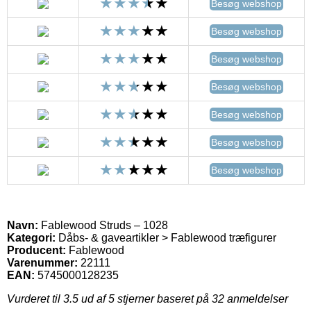
Besøg webshop
Besøg webshop
Besøg webshop
Besøg webshop
Besøg webshop
Besøg webshop
Besøg webshop
Navn:
Fablewood Struds – 1028
Kategori:
Dåbs- & gaveartikler > Fablewood træfigurer
Producent:
Fablewood
Varenummer:
22111
EAN:
5745000128235
Vurderet til
3.5
ud af 5 stjerner baseret på
32
anmeldelser