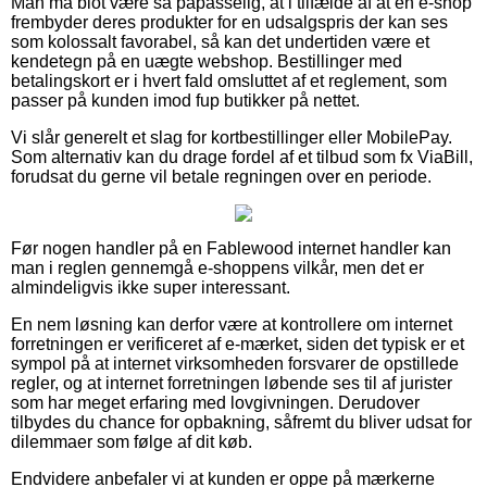
Man må blot være så påpasselig, at i tilfælde af at en e-shop
frembyder deres produkter for en udsalgspris der kan ses
som kolossalt favorabel, så kan det undertiden være et
kendetegn på en uægte webshop. Bestillinger med
betalingskort er i hvert fald omsluttet af et reglement, som
passer på kunden imod fup butikker på nettet.
Vi slår generelt et slag for kortbestillinger eller MobilePay.
Som alternativ kan du drage fordel af et tilbud som fx ViaBill,
forudsat du gerne vil betale regningen over en periode.
Før nogen handler på en Fablewood internet handler kan
man i reglen gennemgå e-shoppens vilkår, men det er
almindeligvis ikke super interessant.
En nem løsning kan derfor være at kontrollere om internet
forretningen er verificeret af e-mærket, siden det typisk er et
sympol på at internet virksomheden forsvarer de opstillede
regler, og at internet forretningen løbende ses til af jurister
som har meget erfaring med lovgivningen. Derudover
tilbydes du chance for opbakning, såfremt du bliver udsat for
dilemmaer som følge af dit køb.
Endvidere anbefaler vi at kunden er oppe på mærkerne