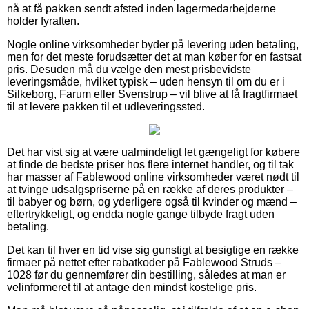
nå at få pakken sendt afsted inden lagermedarbejderne
holder fyraften.
Nogle online virksomheder byder på levering uden betaling,
men for det meste forudsætter det at man køber for en fastsat
pris. Desuden må du vælge den mest prisbevidste
leveringsmåde, hvilket typisk – uden hensyn til om du er i
Silkeborg, Farum eller Svenstrup – vil blive at få fragtfirmaet
til at levere pakken til et udleveringssted.
Det har vist sig at være ualmindeligt let gængeligt for købere
at finde de bedste priser hos flere internet handler, og til tak
har masser af Fablewood online virksomheder været nødt til
at tvinge udsalgspriserne på en række af deres produkter –
til babyer og børn, og yderligere også til kvinder og mænd –
eftertrykkeligt, og endda nogle gange tilbyde fragt uden
betaling.
Det kan til hver en tid vise sig gunstigt at besigtige en række
firmaer på nettet efter rabatkoder på Fablewood Struds –
1028 før du gennemfører din bestilling, således at man er
velinformeret til at antage den mindst kostelige pris.