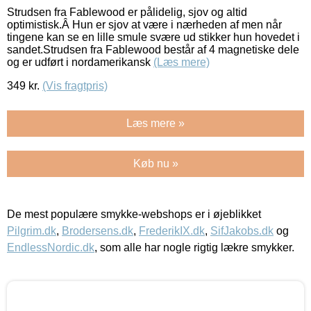
Strudsen fra Fablewood er pålidelig, sjov og altid
optimistisk.Â Hun er sjov at være i nærheden af men når
tingene kan se en lille smule svære ud stikker hun hovedet i
sandet.Strudsen fra Fablewood består af 4 magnetiske dele
og er udført i nordamerikansk
(Læs mere)
349
kr.
(Vis fragtpris)
Læs mere »
Køb nu »
De mest populære smykke-webshops er i øjeblikket
Pilgrim.dk
,
Brodersens.dk
,
FrederikIX.dk
,
SifJakobs.dk
og
EndlessNordic.dk
, som alle har nogle rigtig lækre smykker.