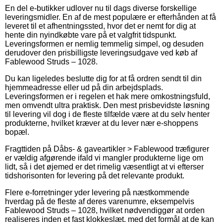
En del e-butikker udlover nu til dags diverse forskellige
leveringsmidler. En af de mest populære er efterhånden at få
leveret til et afhentningssted, hvor det er nemt for dig at
hente din nyindkøbte vare på et valgfrit tidspunkt.
Leveringsformen er nemlig temmelig simpel, og desuden
derudover den prisbilligste leveringsudgave ved køb af
Fablewood Struds – 1028.
Du kan ligeledes beslutte dig for at få ordren sendt til din
hjemmeadresse eller ud på din arbejdsplads.
Leveringsformen er i regelen et hak mere omkostningsfuld,
men omvendt ultra praktisk. Den mest prisbevidste løsning
til levering vil dog i de fleste tilfælde være at du selv henter
produkterne, hvilket kræver at du lever nær e-shoppens
bopæl.
Fragttiden på Dåbs- & gaveartikler > Fablewood træfigurer
er vældig afgørende ifald vi mangler produkterne lige om
lidt, så i det øjemed er det rimelig væsentligt at vi efterser
tidshorisonten for levering på det relevante produkt.
Flere e-forretninger yder levering på næstkommende
hverdag på de fleste af deres varenumre, eksempelvis
Fablewood Struds – 1028, hvilket nødvendiggør at orden
realiseres inden et fast klokkeslæt, med det formål at de kan