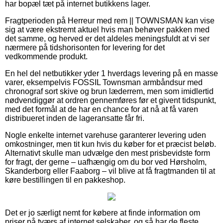
har bopæl tæt på internet butikkens lager.
Fragtperioden på Herreur med rem || TOWNSMAN kan vise
sig at være ekstremt aktuel hvis man behøver pakken med
det samme, og herved er det aldeles meningsfuldt at vi ser
nærmere på tidshorisonten for levering for det
vedkommende produkt.
En hel del netbutikker yder 1 hverdags levering på en masse
varer, eksempelvis FOSSIL Townsman armbåndsur med
chronograf sort skive og brun læderrem, men som imidlertid
nødvendiggør at ordren gennemføres før et givent tidspunkt,
med det formål at de har en chance for at nå at få varen
distribueret inden de lageransatte får fri.
Nogle enkelte internet varehuse garanterer levering uden
omkostninger, men tit kun hvis du køber for et præcist beløb.
Alternativt skulle man udvælge den mest prisbevidste form
for fragt, der gerne – uafhængig om du bor ved Hørsholm,
Skanderborg eller Faaborg – vil blive at få fragtmanden til at
køre bestillingen til en pakkeshop.
Det er jo særligt nemt for købere at finde information om
priser på tværs af internet selskaber, og så har de fleste