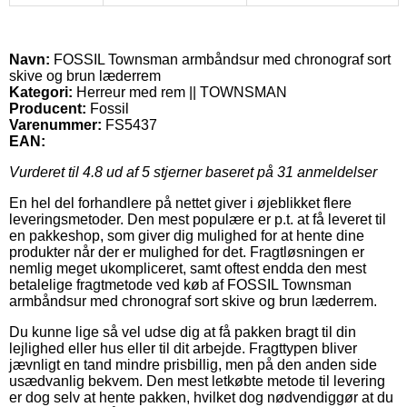
Navn:
FOSSIL Townsman armbåndsur med chronograf sort
skive og brun læderrem
Kategori:
Herreur med rem || TOWNSMAN
Producent:
Fossil
Varenummer:
FS5437
EAN:
Vurderet til
4.8
ud af 5 stjerner baseret på
31
anmeldelser
En hel del forhandlere på nettet giver i øjeblikket flere
leveringsmetoder. Den mest populære er p.t. at få leveret til
en pakkeshop, som giver dig mulighed for at hente dine
produkter når der er mulighed for det. Fragtløsningen er
nemlig meget ukompliceret, samt oftest endda den mest
betalelige fragtmetode ved køb af FOSSIL Townsman
armbåndsur med chronograf sort skive og brun læderrem.
Du kunne lige så vel udse dig at få pakken bragt til din
lejlighed eller hus eller til dit arbejde. Fragttypen bliver
jævnligt en tand mindre prisbillig, men på den anden side
usædvanlig bekvem. Den mest letkøbte metode til levering
er dog selv at hente pakken, hvilket dog nødvendiggør at du