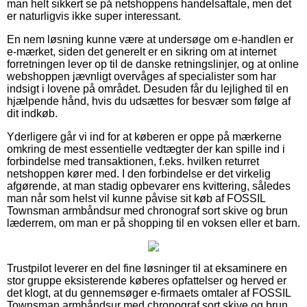
man helt sikkert se på netshoppens handelsaftale, men det
er naturligvis ikke super interessant.
En nem løsning kunne være at undersøge om e-handlen er
e-mærket, siden det generelt er en sikring om at internet
forretningen lever op til de danske retningslinjer, og at online
webshoppen jævnligt overvåges af specialister som har
indsigt i lovene på området. Desuden får du lejlighed til en
hjælpende hånd, hvis du udsættes for besvær som følge af
dit indkøb.
Yderligere går vi ind for at køberen er oppe på mærkerne
omkring de mest essentielle vedtægter der kan spille ind i
forbindelse med transaktionen, f.eks. hvilken returret
netshoppen kører med. I den forbindelse er det virkelig
afgørende, at man stadig opbevarer ens kvittering, således
man når som helst vil kunne påvise sit køb af FOSSIL
Townsman armbåndsur med chronograf sort skive og brun
læderrem, om man er på shopping til en voksen eller et barn.
Trustpilot leverer en del fine løsninger til at eksaminere en
stor gruppe eksisterende køberes opfattelser og herved er
det klogt, at du gennemsøger e-firmaets omtaler af FOSSIL
Townsman armbåndsur med chronograf sort skive og brun