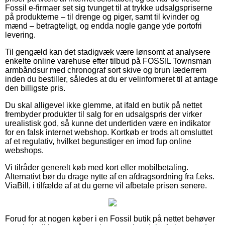
Fossil e-firmaer set sig tvunget til at trykke udsalgspriserne
på produkterne – til drenge og piger, samt til kvinder og
mænd – betragteligt, og endda nogle gange yde portofri
levering.
Til gengæld kan det stadigvæk være lønsomt at analysere
enkelte online varehuse efter tilbud på FOSSIL Townsman
armbåndsur med chronograf sort skive og brun læderrem
inden du bestiller, således at du er velinformeret til at antage
den billigste pris.
Du skal alligevel ikke glemme, at ifald en butik på nettet
frembyder produkter til salg for en udsalgspris der virker
urealistisk god, så kunne det undertiden være en indikator
for en falsk internet webshop. Kortkøb er trods alt omsluttet
af et regulativ, hvilket begunstiger en imod fup online
webshops.
Vi tilråder generelt køb med kort eller mobilbetaling.
Alternativt bør du drage nytte af en afdragsordning fra f.eks.
ViaBill, i tilfælde af at du gerne vil afbetale prisen senere.
Forud for at nogen køber i en Fossil butik på nettet behøver