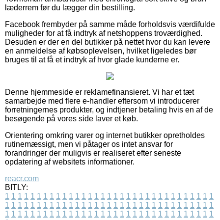
læderrem før du lægger din bestilling.
Facebook frembyder på samme måde forholdsvis værdifulde
muligheder for at få indtryk af netshoppens troværdighed.
Desuden er der en del butikker på nettet hvor du kan levere
en anmeldelse af købsoplevelsen, hvilket ligeledes bør
bruges til at få et indtryk af hvor glade kunderne er.
Denne hjemmeside er reklamefinansieret. Vi har et tæt
samarbejde med flere e-handler eftersom vi introducerer
forretningernes produkter, og indtjener betaling hvis en af de
besøgende på vores side laver et køb.
Orientering omkring varer og internet butikker opretholdes
rutinemæssigt, men vi påtager os intet ansvar for
forandringer der muligvis er realiseret efter seneste
opdatering af websitets informationer.
reacr.com
BITLY:
1
1
1
1
1
1
1
1
1
1
1
1
1
1
1
1
1
1
1
1
1
1
1
1
1
1
1
1
1
1
1
1
1
1
1
1
1
1
1
1
1
1
1
1
1
1
1
1
1
1
1
1
1
1
1
1
1
1
1
1
1
1
1
1
1
1
1
1
1
1
1
1
1
1
1
1
1
1
1
1
1
1
1
1
1
1
1
1
1
1
1
1
1
1
1
1
1
1
1