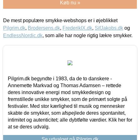
Køb nu »
De mest populære smykke-webshops er i øjeblikket
Pilgrim.dk
,
Brodersens.dk
,
FrederikIX.dk
,
SifJakobs.dk
og
EndlessNordic.dk
, som alle har nogle rigtig lækre smykker.
Pilgrim.dk begyndte i 1983, da de to danskere -
Annemette Markvad og Thomas Adamsen – rettede
deres innovative energi mod smykkedesign og
fremstillede unikke smykker, som de primært solgte på
festivaler. Med stor kærlighed til musik og mennesker
skabte de smykker, som afspejlede deres spontanitet,
intimitet og autenticitet; alle dybtfølte værdier. Klik her for
at se deres udvalg.
Se udvalget på Pilgrim.dk