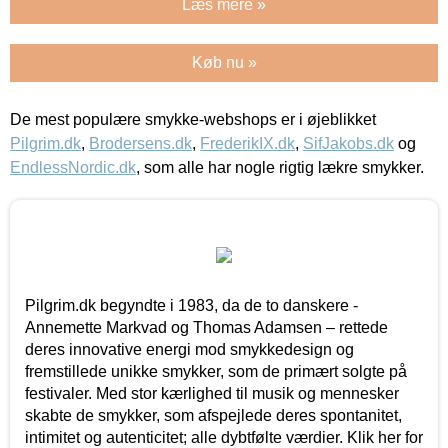
Læs mere »
Køb nu »
De mest populære smykke-webshops er i øjeblikket
Pilgrim.dk
,
Brodersens.dk
,
FrederikIX.dk
,
SifJakobs.dk
og
EndlessNordic.dk
, som alle har nogle rigtig lækre smykker.
Pilgrim.dk begyndte i 1983, da de to danskere -
Annemette Markvad og Thomas Adamsen – rettede
deres innovative energi mod smykkedesign og
fremstillede unikke smykker, som de primært solgte på
festivaler. Med stor kærlighed til musik og mennesker
skabte de smykker, som afspejlede deres spontanitet,
intimitet og autenticitet; alle dybtfølte værdier. Klik her for