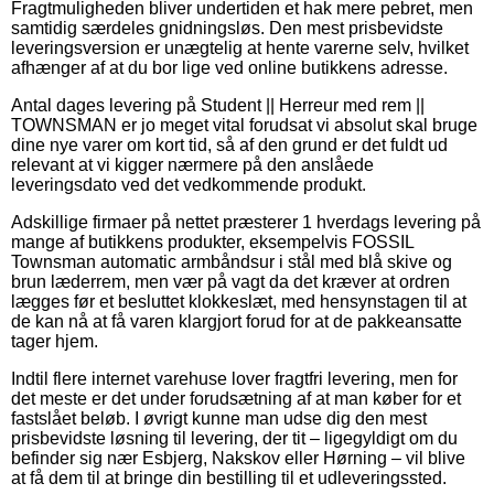
Fragtmuligheden bliver undertiden et hak mere pebret, men
samtidig særdeles gnidningsløs. Den mest prisbevidste
leveringsversion er unægtelig at hente varerne selv, hvilket
afhænger af at du bor lige ved online butikkens adresse.
Antal dages levering på Student || Herreur med rem ||
TOWNSMAN er jo meget vital forudsat vi absolut skal bruge
dine nye varer om kort tid, så af den grund er det fuldt ud
relevant at vi kigger nærmere på den anslåede
leveringsdato ved det vedkommende produkt.
Adskillige firmaer på nettet præsterer 1 hverdags levering på
mange af butikkens produkter, eksempelvis FOSSIL
Townsman automatic armbåndsur i stål med blå skive og
brun læderrem, men vær på vagt da det kræver at ordren
lægges før et besluttet klokkeslæt, med hensynstagen til at
de kan nå at få varen klargjort forud for at de pakkeansatte
tager hjem.
Indtil flere internet varehuse lover fragtfri levering, men for
det meste er det under forudsætning af at man køber for et
fastslået beløb. I øvrigt kunne man udse dig den mest
prisbevidste løsning til levering, der tit – ligegyldigt om du
befinder sig nær Esbjerg, Nakskov eller Hørning – vil blive
at få dem til at bringe din bestilling til et udleveringssted.