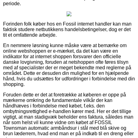
periode.
Forinden folk køber hos en Fossil internet handler kan man
faktisk studere netbutikkens handelsbetingelser, dog er det
tit et omfattende arbejde.
En nemmere løsning kunne måske være at bemærke om
online webshoppen er e-mærket, da det kan være en
indikator for at internet shoppen forsvarer den officielle
danske lovgivning, foruden at netshoppen ofte føres tilsyn
med af specialister der er meget bekendte med reglerne på
området. Dette er desuden din mulighed for en hjælpende
hånd, hvis du udsættes for udfordringer i forbindelse med din
shopping.
Foruden dette er det at foretrække at køberen er oppe på
mærkerne omkring de fundamentale vilkår der kan
håndhæves i forbindelse med købet, f.eks. den
ombytningsrettighed e-handlen kører med. Her er det tillige
vigtigt, at man stadigvæk beholder ens faktura, således man
når som helst vil kunne vidne om købet af FOSSIL
Townsman automatic armbåndsur i stål med blå skive og
brun læderrem, hvad end man er på indkøb til en dreng eller