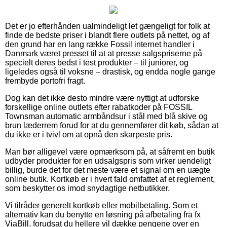
Det er jo efterhånden ualmindeligt let gængeligt for folk at
finde de bedste priser i blandt flere outlets på nettet, og af
den grund har en lang række Fossil internet handler i
Danmark været presset til at at presse salgspriserne på
specielt deres bedst i test produkter – til juniorer, og
ligeledes også til voksne – drastisk, og endda nogle gange
frembyde portofri fragt.
Dog kan det ikke desto mindre være nyttigt at udforske
forskellige online outlets efter rabatkoder på FOSSIL
Townsman automatic armbåndsur i stål med blå skive og
brun læderrem forud for at du gennemfører dit køb, sådan at
du ikke er i tvivl om at opnå den skarpeste pris.
Man bør alligevel være opmærksom på, at såfremt en butik
udbyder produkter for en udsalgspris som virker uendeligt
billig, burde det for det meste være et signal om en uægte
online butik. Kortkøb er i hvert fald omfattet af et reglement,
som beskytter os imod snydagtige netbutikker.
Vi tilråder generelt kortkøb eller mobilbetaling. Som et
alternativ kan du benytte en løsning på afbetaling fra fx
ViaBill, forudsat du hellere vil dække pengene over en