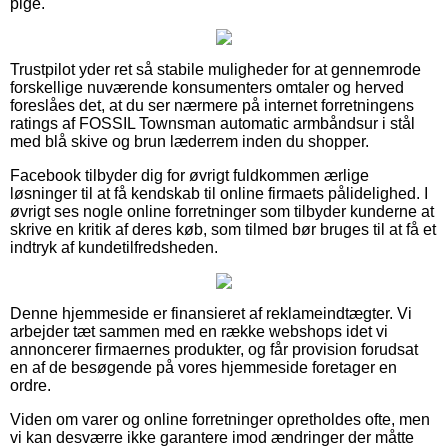
pige.
Trustpilot yder ret så stabile muligheder for at gennemrode
forskellige nuværende konsumenters omtaler og herved
foreslåes det, at du ser nærmere på internet forretningens
ratings af FOSSIL Townsman automatic armbåndsur i stål
med blå skive og brun læderrem inden du shopper.
Facebook tilbyder dig for øvrigt fuldkommen ærlige
løsninger til at få kendskab til online firmaets pålidelighed. I
øvrigt ses nogle online forretninger som tilbyder kunderne at
skrive en kritik af deres køb, som tilmed bør bruges til at få et
indtryk af kundetilfredsheden.
Denne hjemmeside er finansieret af reklameindtægter. Vi
arbejder tæt sammen med en række webshops idet vi
annoncerer firmaernes produkter, og får provision forudsat
en af de besøgende på vores hjemmeside foretager en
ordre.
Viden om varer og online forretninger opretholdes ofte, men
vi kan desværre ikke garantere imod ændringer der måtte