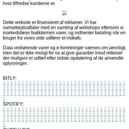
hvor tilfredse kunderne er.
Dette website er finansieret af reklamer. Vi har
samarbejdsaftaler med en samling af webshops eftersom vi
markedsfører butikkernes varer, og indhenter betaling når en
bruger fra vores side udfører et indkøb.
Data vedrørende varer og e-forretninger værnes om jævnligt,
men det er ikke muligt for os at give garantier imod rettelser
der muligvis er udført efter sidste opdatering af de anvendte
oplysninger.
BITLY:
1
1
1
1
1
1
1
1
1
1
1
1
1
1
1
1
1
1
1
1
1
1
1
1
1
1
1
1
1
1
1
1
1
1
1
1
1
1
1
1
1
1
1
1
1
1
1
1
1
1
1
1
1
1
1
1
1
1
1
1
1
1
1
1
1
1
1
1
1
1
1
1
1
1
1
1
1
1
1
1
1
1
1
1
1
1
1
1
1
1
1
1
1
1
1
1
1
1
1
1
SPOTIFY:
1
1
1
1
1
1
1
1
1
1
1
1
1
1
1
1
1
1
1
1
1
1
1
1
1
1
1
1
1
1
1
1
1
1
1
1
1
1
1
1
1
1
1
1
1
1
1
1
1
1
1
1
1
1
1
1
1
1
1
1
1
1
1
1
1
1
1
1
1
1
1
1
1
1
1
1
1
1
1
1
1
1
1
1
1
1
1
1
1
1
1
1
1
1
1
1
1
1
1
1