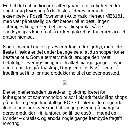
En hel del online firmaer stiller garanti om muligheden for
dag-til-dag levering på de fleste af deres produkter,
eksempelvis Fossil Townsman Automatic Herreur ME3161,
men vær påpasselig da det beroer på at bestillingen
anbringes tidligere end et fastsat tidspunkt, så de
sandsynligvis kan nå at få ordren pakket før lagerpersonalet
drager hjemad.
Nogle internet outlets præsterer fragt uden gebyr, men i de
fleste tilfælde er det under betingelse af at du shopper for en
bestemt pris. Som alternativ må du snuppe den mest
betalelige leveringsmulighed, hvilket mange gange – hvad
end du bor tæt på Taastrup, Ringsted eller Nivå – er at få
fragtfirmaet til at bringe produkterne til et udleveringssted.
Det er jo efterhånden usædvanlig ukompliceret for
forbrugerne at sammenholde priser i blandt forskellige shops
på nettet, og ergo har utallige FOSSIL internet foretagender
ikke kunne lade være med at tvinge priserne på mange af
deres produkter – til juniorer, og tillige også til mænd og
kvinder – drastisk, og endda nogle gange frembyde fragtfri
levering.