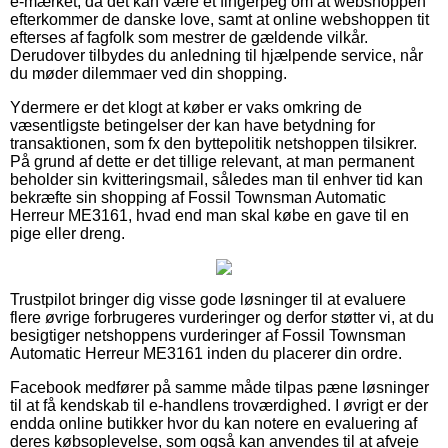
e-mærket, da det kan være et fingerpeg om at webshoppen
efterkommer de danske love, samt at online webshoppen tit
efterses af fagfolk som mestrer de gældende vilkår.
Derudover tilbydes du anledning til hjælpende service, når
du møder dilemmaer ved din shopping.
Ydermere er det klogt at køber er vaks omkring de
væsentligste betingelser der kan have betydning for
transaktionen, som fx den byttepolitik netshoppen tilsikrer.
På grund af dette er det tillige relevant, at man permanent
beholder sin kvitteringsmail, således man til enhver tid kan
bekræfte sin shopping af Fossil Townsman Automatic
Herreur ME3161, hvad end man skal købe en gave til en
pige eller dreng.
Trustpilot bringer dig visse gode løsninger til at evaluere
flere øvrige forbrugeres vurderinger og derfor støtter vi, at du
besigtiger netshoppens vurderinger af Fossil Townsman
Automatic Herreur ME3161 inden du placerer din ordre.
Facebook medfører på samme måde tilpas pæne løsninger
til at få kendskab til e-handlens troværdighed. I øvrigt er der
endda online butikker hvor du kan notere en evaluering af
deres købsoplevelse, som også kan anvendes til at afveje