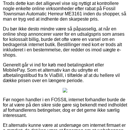
Trods dette kan det alligevel vise sig nyttigt at kontrollere
nogle enkelte online virksomheder efter rabat på Fossil
Townsman Automatic Herreur ME3161 inden du shopper, så
man er tryg ved at indhente den skarpeste pris.
Du bør ikke desto mindre være så påpasselig, at når en
online shop annoncerer varer for en udsalgspris som anses
for kolossalt billig, burde det ofte være en varsel om en
bedragerisk internet butik. Bestillinger med kort er trods alt
inkluderet i en bestemmelse, der redder os imod uægte e-
shops.
Generelt går vi ind for køb med betalingskort eller
MobilePay. Som et alternativ kan du udnytte et
afbetalingstilbud fra fx ViaBill, i tilfælde af at du hellere vil
dække prisen over en længere periode.
Før nogen handler i en FOSSIL internet forhandler burde de
for at være på den sikre side gøre sig bekendt med indholdet
af forhandlerens betingelser, dog er det gerne ikke særlig
interessant.
Et alternativ kunne være at undersøge om internet firmaet er