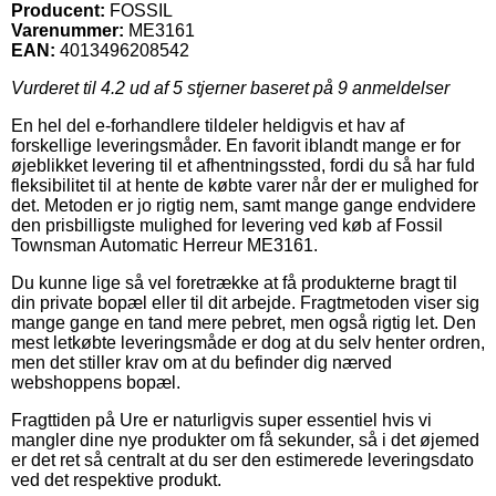
Producent:
FOSSIL
Varenummer:
ME3161
EAN:
4013496208542
Vurderet til
4.2
ud af 5 stjerner baseret på
9
anmeldelser
En hel del e-forhandlere tildeler heldigvis et hav af
forskellige leveringsmåder. En favorit iblandt mange er for
øjeblikket levering til et afhentningssted, fordi du så har fuld
fleksibilitet til at hente de købte varer når der er mulighed for
det. Metoden er jo rigtig nem, samt mange gange endvidere
den prisbilligste mulighed for levering ved køb af Fossil
Townsman Automatic Herreur ME3161.
Du kunne lige så vel foretrække at få produkterne bragt til
din private bopæl eller til dit arbejde. Fragtmetoden viser sig
mange gange en tand mere pebret, men også rigtig let. Den
mest letkøbte leveringsmåde er dog at du selv henter ordren,
men det stiller krav om at du befinder dig nærved
webshoppens bopæl.
Fragttiden på Ure er naturligvis super essentiel hvis vi
mangler dine nye produkter om få sekunder, så i det øjemed
er det ret så centralt at du ser den estimerede leveringsdato
ved det respektive produkt.