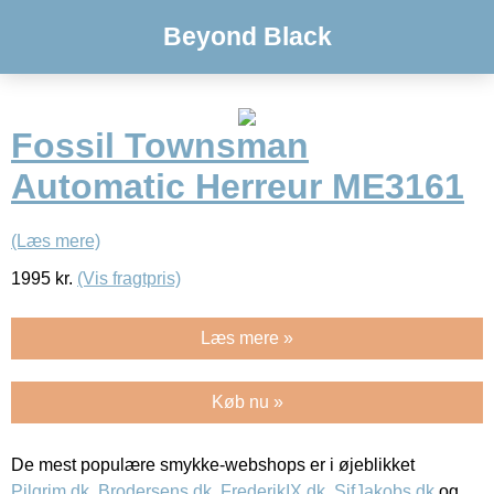
Beyond Black
Fossil Townsman
Automatic Herreur ME3161
(Læs mere)
1995
kr.
(Vis fragtpris)
Læs mere »
Køb nu »
De mest populære smykke-webshops er i øjeblikket
Pilgrim.dk
,
Brodersens.dk
,
FrederikIX.dk
,
SifJakobs.dk
og