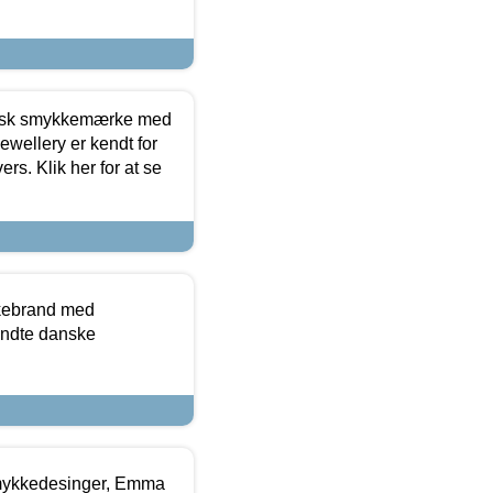
dansk smykkemærke med
ewellery er kendt for
ers. Klik her for at se
kkebrand med
ndte danske
mykkedesinger, Emma