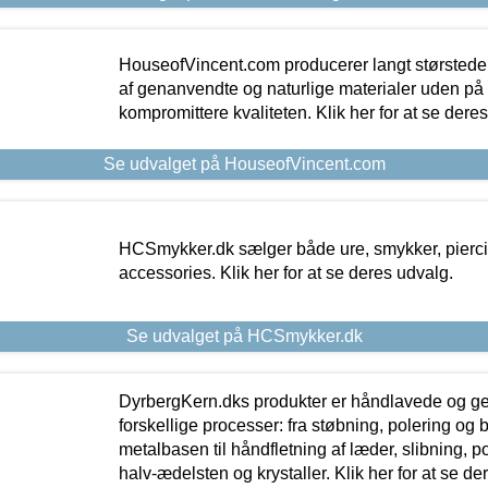
HouseofVincent.com producerer langt størstede
af genanvendte og naturlige materialer uden p
kompromittere kvaliteten. Klik her for at se dere
Se udvalget på HouseofVincent.com
HCSmykker.dk sælger både ure, smykker, pierc
accessories. Klik her for at se deres udvalg.
Se udvalget på HCSmykker.dk
DyrbergKern.dks produkter er håndlavede og 
forskellige processer: fra støbning, polering og
metalbasen til håndfletning af læder, slibning, p
halv-ædelsten og krystaller. Klik her for at se de