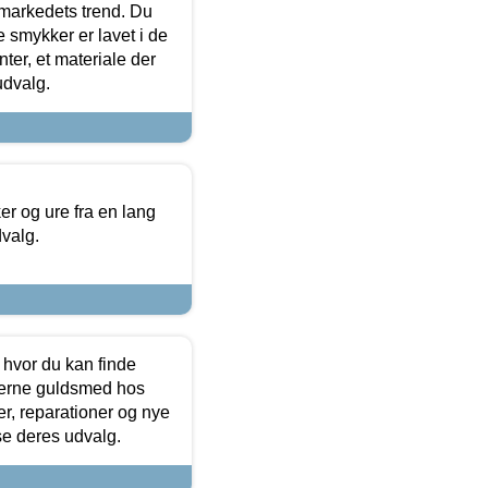
markedets trend. Du
e smykker er lavet i de
ter, et materiale der
udvalg.
 og ure fra en lang
dvalg.
 hvor du kan finde
terne guldsmed hos
r, reparationer og nye
se deres udvalg.