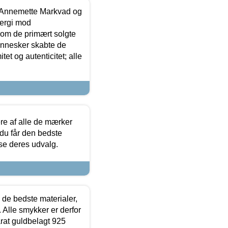
- Annemette Markvad og
ergi mod
som de primært solgte
mennesker skabte de
et og autenticitet; alle
.
re af alle de mærker
 du får den bedste
 se deres udvalg.
 de bedste materialer,
 Alle smykker er derfor
arat guldbelagt 925