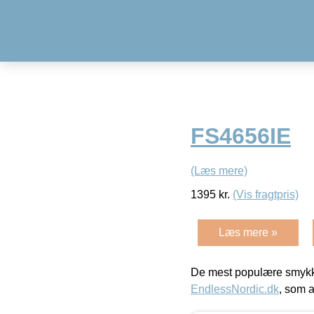
FS4656IE
(Læs mere)
1395
kr.
(Vis fragtpris)
Læs mere »
De mest populære smykk
EndlessNordic.dk
, som a