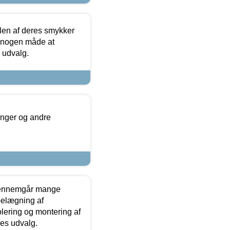
len af deres smykker
å nogen måde at
s udvalg.
inger og andre
gennemgår mange
 belægning af
olering og montering af
res udvalg.