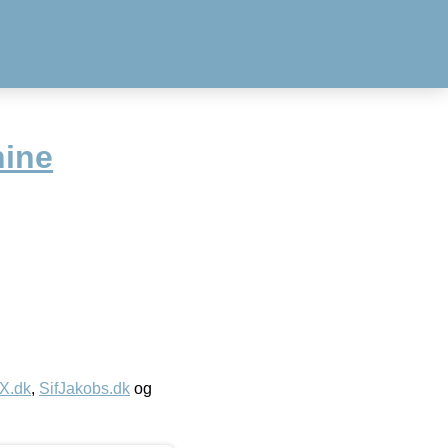
hine
IX.dk
,
SifJakobs.dk
og