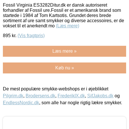
Fossil Virginia ES3282Ditur.dk er dansk autoriseret
forhandler af Fossil ure.Fossil er et amerikansk brand som
startede i 1984 af Tom Kartsotis. Grundet deres brede
sortiment af ure samt smykker og diverse accessoires, er de
vokset til et anerkendt mo
(Læs mere)
895
kr.
(Vis fragtpris)
Læs mere »
Køb nu »
De mest populære smykke-webshops er i øjeblikket
Pilgrim.dk
,
Brodersens.dk
,
FrederikIX.dk
,
SifJakobs.dk
og
EndlessNordic.dk
, som alle har nogle rigtig lækre smykker.