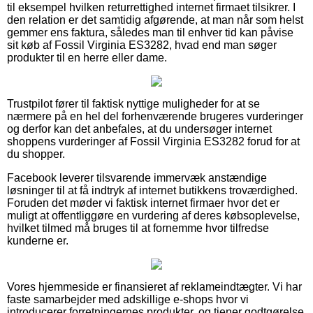
til eksempel hvilken returrettighed internet firmaet tilsikrer. I
den relation er det samtidig afgørende, at man når som helst
gemmer ens faktura, således man til enhver tid kan påvise
sit køb af Fossil Virginia ES3282, hvad end man søger
produkter til en herre eller dame.
Trustpilot fører til faktisk nyttige muligheder for at se
nærmere på en hel del forhenværende brugeres vurderinger
og derfor kan det anbefales, at du undersøger internet
shoppens vurderinger af Fossil Virginia ES3282 forud for at
du shopper.
Facebook leverer tilsvarende immervæk anstændige
løsninger til at få indtryk af internet butikkens troværdighed.
Foruden det møder vi faktisk internet firmaer hvor det er
muligt at offentliggøre en vurdering af deres købsoplevelse,
hvilket tilmed må bruges til at fornemme hvor tilfredse
kunderne er.
Vores hjemmeside er finansieret af reklameindtægter. Vi har
faste samarbejder med adskillige e-shops hvor vi
introducerer forretningernes produkter, og tjener godtgørelse