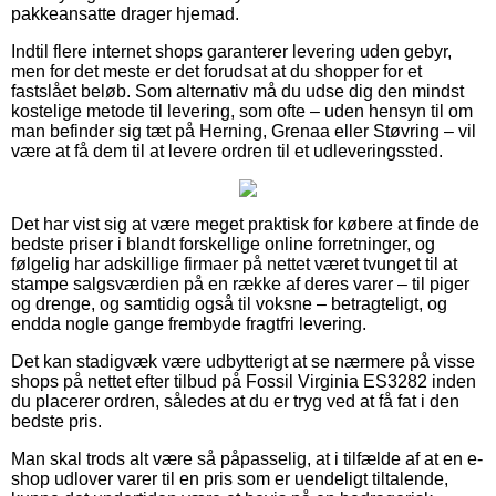
pakkeansatte drager hjemad.
Indtil flere internet shops garanterer levering uden gebyr,
men for det meste er det forudsat at du shopper for et
fastslået beløb. Som alternativ må du udse dig den mindst
kostelige metode til levering, som ofte – uden hensyn til om
man befinder sig tæt på Herning, Grenaa eller Støvring – vil
være at få dem til at levere ordren til et udleveringssted.
Det har vist sig at være meget praktisk for købere at finde de
bedste priser i blandt forskellige online forretninger, og
følgelig har adskillige firmaer på nettet været tvunget til at
stampe salgsværdien på en række af deres varer – til piger
og drenge, og samtidig også til voksne – betragteligt, og
endda nogle gange frembyde fragtfri levering.
Det kan stadigvæk være udbytterigt at se nærmere på visse
shops på nettet efter tilbud på Fossil Virginia ES3282 inden
du placerer ordren, således at du er tryg ved at få fat i den
bedste pris.
Man skal trods alt være så påpasselig, at i tilfælde af at en e-
shop udlover varer til en pris som er uendeligt tiltalende,