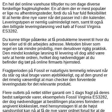
En hel del online varehuse tilbyder nu om dage diverse
forskellige fragtmuligheder. En af dem der er mest populær
er lige nu afhentningssteder, fordi du så har fuld fleksibilitet
til at hente dine nye varer når det passer ind i din kalender.
Leveringstypen er nemlig ualmindeligt nem, samt tit også
den billigste leveringsløsning ved køb af Fossil Virginia
ES3282.
Du kunne tillige påtænke at få produkterne leveret til hvor du
bor eller ud til dit arbejdes adresse. Metoden bliver som
regel en tak mindre prisbillig, men derudover rigtig praktisk.
Den mindst kostelige løsning til levering vil dog altid være
selv at hente ordren, hvilket dog nødvendiggør at du
befinder dig tæt på online firmaets hjemsted.
Fragtperioden på Fossil er naturligvis temmelig relevant når
du står og skal bruge varen øjeblikkeligt, og af den grund er
det rimelig væsentligt at man checker den forventede
leveringsdato for det relevante produkt.
Flere outlets på nettet stiller garanti om 1 dags fragt på deres
bedst sælgende varer, eksempelvis Fossil Virginia ES3282,
der dog nødvendiggør at bestillingen placeres forinden et
angivent klokkeslæt, med hensynstagen til at de højst
sandsynligt kan nå at få de nye varer ordnet forud for at de