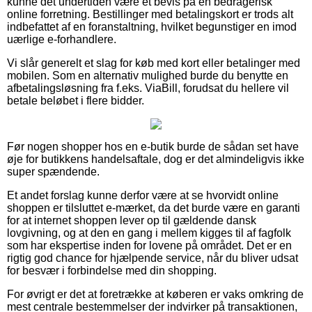
kunne det undertiden være et bevis på en bedragerisk
online forretning. Bestillinger med betalingskort er trods alt
indbefattet af en foranstaltning, hvilket begunstiger en imod
uærlige e-forhandlere.
Vi slår generelt et slag for køb med kort eller betalinger med
mobilen. Som en alternativ mulighed burde du benytte en
afbetalingsløsning fra f.eks. ViaBill, forudsat du hellere vil
betale beløbet i flere bidder.
Før nogen shopper hos en e-butik burde de sådan set have
øje for butikkens handelsaftale, dog er det almindeligvis ikke
super spændende.
Et andet forslag kunne derfor være at se hvorvidt online
shoppen er tilsluttet e-mærket, da det burde være en garanti
for at internet shoppen lever op til gældende dansk
lovgivning, og at den en gang i mellem kigges til af fagfolk
som har ekspertise inden for lovene på området. Det er en
rigtig god chance for hjælpende service, når du bliver udsat
for besvær i forbindelse med din shopping.
For øvrigt er det at foretrække at køberen er vaks omkring de
mest centrale bestemmelser der indvirker på transaktionen,