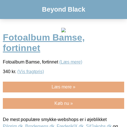
Beyond Black
Fotoalbum Bamse,
fortinnet
Fotoalbum Bamse, fortinnet
(Læs mere)
340
kr.
(Vis fragtpris)
Læs mere »
Køb nu »
De mest populære smykke-webshops er i øjeblikket
Pilgrim.dk
,
Brodersens.dk
,
FrederikIX.dk
,
SifJakobs.dk
og