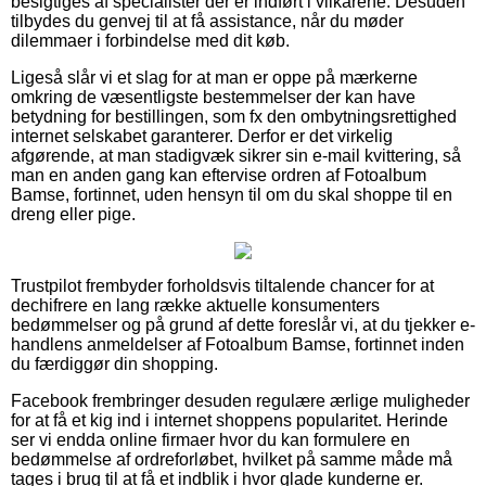
besigtiges af specialister der er indført i vilkårene. Desuden
tilbydes du genvej til at få assistance, når du møder
dilemmaer i forbindelse med dit køb.
Ligeså slår vi et slag for at man er oppe på mærkerne
omkring de væsentligste bestemmelser der kan have
betydning for bestillingen, som fx den ombytningsrettighed
internet selskabet garanterer. Derfor er det virkelig
afgørende, at man stadigvæk sikrer sin e-mail kvittering, så
man en anden gang kan eftervise ordren af Fotoalbum
Bamse, fortinnet, uden hensyn til om du skal shoppe til en
dreng eller pige.
Trustpilot frembyder forholdsvis tiltalende chancer for at
dechifrere en lang række aktuelle konsumenters
bedømmelser og på grund af dette foreslår vi, at du tjekker e-
handlens anmeldelser af Fotoalbum Bamse, fortinnet inden
du færdiggør din shopping.
Facebook frembringer desuden regulære ærlige muligheder
for at få et kig ind i internet shoppens popularitet. Herinde
ser vi endda online firmaer hvor du kan formulere en
bedømmelse af ordreforløbet, hvilket på samme måde må
tages i brug til at få et indblik i hvor glade kunderne er.