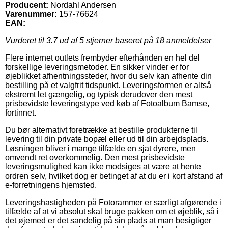
Producent:
Nordahl Andersen
Varenummer:
157-76624
EAN:
Vurderet til
3.7
ud af 5 stjerner baseret på
18
anmeldelser
Flere internet outlets frembyder efterhånden en hel del
forskellige leveringsmetoder. En sikker vinder er for
øjeblikket afhentningssteder, hvor du selv kan afhente din
bestilling på et valgfrit tidspunkt. Leveringsformen er altså
ekstremt let gængelig, og typisk derudover den mest
prisbevidste leveringstype ved køb af Fotoalbum Bamse,
fortinnet.
Du bør alternativt foretrække at bestille produkterne til
levering til din private bopæl eller ud til din arbejdsplads.
Løsningen bliver i mange tilfælde en sjat dyrere, men
omvendt ret overkommelig. Den mest prisbevidste
leveringsmulighed kan ikke modsiges at være at hente
ordren selv, hvilket dog er betinget af at du er i kort afstand af
e-forretningens hjemsted.
Leveringshastigheden på Fotorammer er særligt afgørende i
tilfælde af at vi absolut skal bruge pakken om et øjeblik, så i
det øjemed er det sandelig på sin plads at man besigtiger