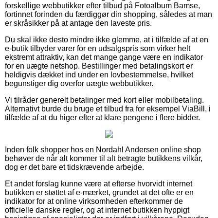
forskellige webbutikker efter tilbud på Fotoalbum Bamse,
fortinnet forinden du færdiggør din shopping, således at man
er skråsikker på at antage den laveste pris.
Du skal ikke desto mindre ikke glemme, at i tilfælde af at en
e-butik tilbyder varer for en udsalgspris som virker helt
ekstremt attraktiv, kan det mange gange være en indikator
for en uægte netshop. Bestillinger med betalingskort er
heldigvis dækket ind under en lovbestemmelse, hvilket
begunstiger dig overfor uægte webbutikker.
Vi tilråder generelt betalinger med kort eller mobilbetaling.
Alternativt burde du bruge et tilbud fra for eksempel ViaBill, i
tilfælde af at du higer efter at klare pengene i flere bidder.
Inden folk shopper hos en Nordahl Andersen online shop
behøver de når alt kommer til alt betragte butikkens vilkår,
dog er det bare et tidskrævende arbejde.
Et andet forslag kunne være at efterse hvorvidt internet
butikken er støttet af e-mærket, grundet at det ofte er en
indikator for at online virksomheden efterkommer de
officielle danske regler, og at internet butikken hyppigt