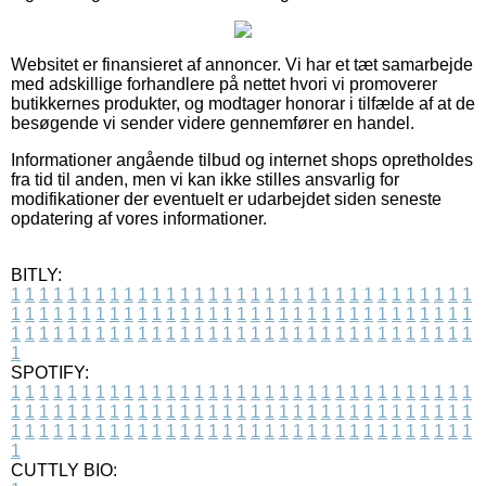
Websitet er finansieret af annoncer. Vi har et tæt samarbejde
med adskillige forhandlere på nettet hvori vi promoverer
butikkernes produkter, og modtager honorar i tilfælde af at de
besøgende vi sender videre gennemfører en handel.
Informationer angående tilbud og internet shops opretholdes
fra tid til anden, men vi kan ikke stilles ansvarlig for
modifikationer der eventuelt er udarbejdet siden seneste
opdatering af vores informationer.
BITLY:
1
1
1
1
1
1
1
1
1
1
1
1
1
1
1
1
1
1
1
1
1
1
1
1
1
1
1
1
1
1
1
1
1
1
1
1
1
1
1
1
1
1
1
1
1
1
1
1
1
1
1
1
1
1
1
1
1
1
1
1
1
1
1
1
1
1
1
1
1
1
1
1
1
1
1
1
1
1
1
1
1
1
1
1
1
1
1
1
1
1
1
1
1
1
1
1
1
1
1
1
SPOTIFY:
1
1
1
1
1
1
1
1
1
1
1
1
1
1
1
1
1
1
1
1
1
1
1
1
1
1
1
1
1
1
1
1
1
1
1
1
1
1
1
1
1
1
1
1
1
1
1
1
1
1
1
1
1
1
1
1
1
1
1
1
1
1
1
1
1
1
1
1
1
1
1
1
1
1
1
1
1
1
1
1
1
1
1
1
1
1
1
1
1
1
1
1
1
1
1
1
1
1
1
1
CUTTLY BIO: