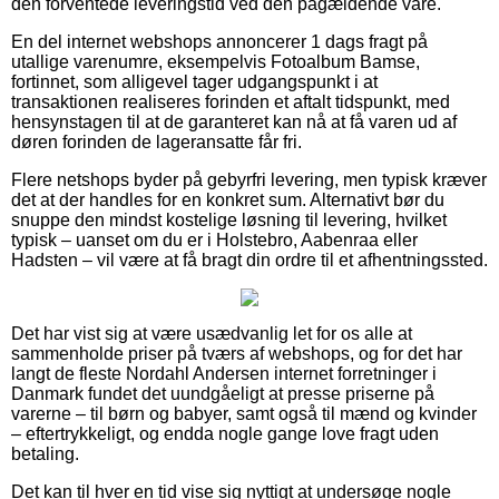
den forventede leveringstid ved den pågældende vare.
En del internet webshops annoncerer 1 dags fragt på
utallige varenumre, eksempelvis Fotoalbum Bamse,
fortinnet, som alligevel tager udgangspunkt i at
transaktionen realiseres forinden et aftalt tidspunkt, med
hensynstagen til at de garanteret kan nå at få varen ud af
døren forinden de lageransatte får fri.
Flere netshops byder på gebyrfri levering, men typisk kræver
det at der handles for en konkret sum. Alternativt bør du
snuppe den mindst kostelige løsning til levering, hvilket
typisk – uanset om du er i Holstebro, Aabenraa eller
Hadsten – vil være at få bragt din ordre til et afhentningssted.
Det har vist sig at være usædvanlig let for os alle at
sammenholde priser på tværs af webshops, og for det har
langt de fleste Nordahl Andersen internet forretninger i
Danmark fundet det uundgåeligt at presse priserne på
varerne – til børn og babyer, samt også til mænd og kvinder
– eftertrykkeligt, og endda nogle gange love fragt uden
betaling.
Det kan til hver en tid vise sig nyttigt at undersøge nogle